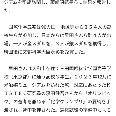
ジアムを凱旋訪問し、藤嶋昭館長らに結果を報告し
た。
国際化学五輪は90カ国・地域等から３５４人の高
校生らが参加し、日本からは早田さんら計４人が出
場。一人が金メダルを、３人が銀メダルを獲得し、
帰国後に文部科学大臣表彰を受賞した。
早田さんは大和市在住で三田国際科学学園高等学
校（東京都）に通う高校３年生。２０２３年12月に
光触媒ミュージアムを訪れた際、対応にあたったＫ
ＩＳＴＥＣ研究員の濱田健吾さんから「オリンピッ
ク」の選考を兼ねる「化学グランプリ」の要綱を手
渡され、背中を押された。選抜試験の準備中もＫＩ