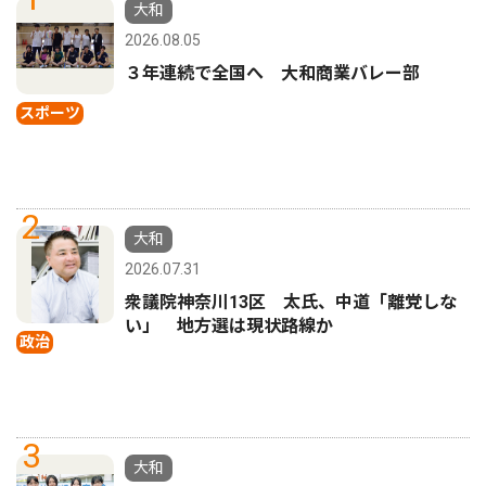
大和
2026.08.05
３年連続で全国へ 大和商業バレー部
スポーツ
2
大和
2026.07.31
衆議院神奈川13区 太氏、中道「離党しな
い」 地方選は現状路線か
政治
3
大和