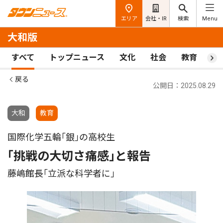
エリア
会社・IR
検索
Menu
大和版
すべて
トップニュース
文化
社会
教育
ス
戻る
公開日：2025.08.29
大和
教育
国際化学五輪｢銀｣の高校生
｢挑戦の大切さ痛感｣と報告
藤嶋館長｢立派な科学者に｣