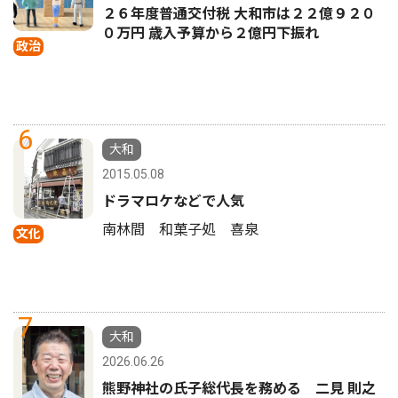
２６年度普通交付税 大和市は２２億９２０
０万円 歳入予算から２億円下振れ
政治
6
大和
2015.05.08
ドラマロケなどで人気
南林間 和菓子処 喜泉
文化
7
大和
2026.06.26
熊野神社の氏子総代長を務める 二見 則之