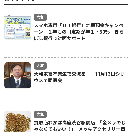
大和
スマホ専用「ＵＩ銀行」定期預金キャンペ
ーン １年もの円定期が年１・50％ きら
ぼし銀行で対面サポート
大和
大和東高卒業生で交流を 11月13日シリ
ウスで同窓会
大和
買取店わかば高座渋谷駅前店 ｢金メッキじ
ゃなくてもいい！｣ メッキアクセサリー買