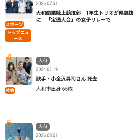
2026.07.31
大和商業陸上競技部 1年生トリオが県選抜
に 「定通大会」の女子リレーで
スポーツ
トップニュ
ース
4
大和
2024.01.19
歌手・小金沢昇司さん 死去
大和市出身 65歳
社会
5
大和
2026.08.01