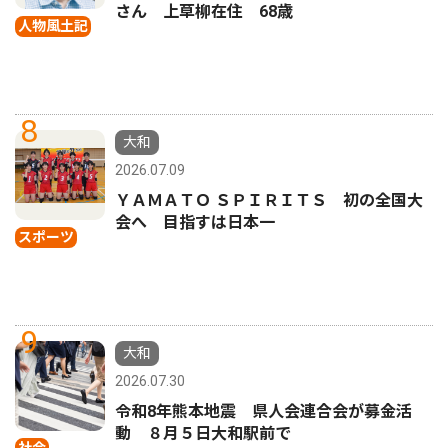
さん 上草柳在住 68歳
人物風土記
8
大和
2026.07.09
ＹＡＭＡＴＯ ＳＰＩＲＩＴＳ 初の全国大
会へ 目指すは日本一
スポーツ
9
大和
2026.07.30
令和8年熊本地震 県人会連合会が募金活
動 ８月５日大和駅前で