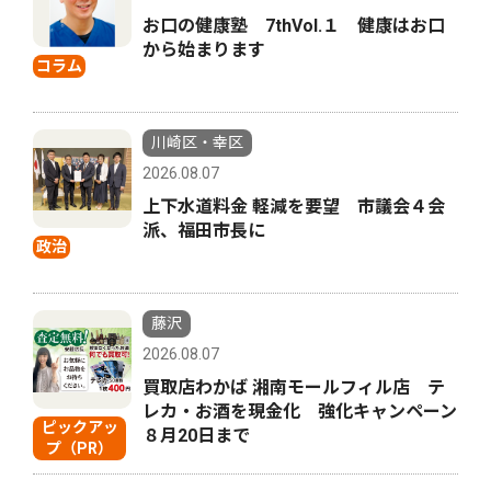
お口の健康塾 7thVol.１ 健康はお口
から始まります
コラム
川崎区・幸区
2026.08.07
上下水道料金 軽減を要望 市議会４会
派、福田市長に
政治
藤沢
2026.08.07
買取店わかば 湘南モールフィル店 テ
レカ・お酒を現金化 強化キャンペーン
ピックアッ
８月20日まで
プ（PR）