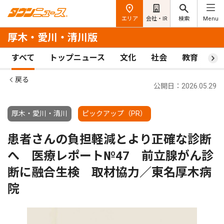
エリア
会社・IR
検索
Menu
厚木・愛川・清川版
すべて
トップニュース
文化
社会
教育
ス
戻る
公開日：2026.05.29
厚木・愛川・清川
ピックアップ（PR）
患者さんの負担軽減とより正確な診断
へ 医療レポート№47 前立腺がん診
断に融合生検 取材協力／東名厚木病
院