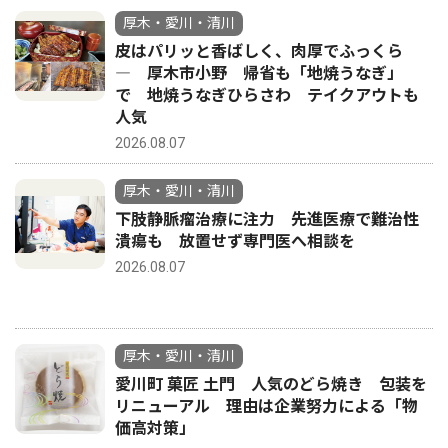
厚木・愛川・清川
皮はパリッと香ばしく、肉厚でふっくら
― 厚木市小野 帰省も「地焼うなぎ」
で 地焼うなぎひらさわ テイクアウトも
人気
2026.08.07
厚木・愛川・清川
下肢静脈瘤治療に注力 先進医療で難治性
潰瘍も 放置せず専門医へ相談を
2026.08.07
厚木・愛川・清川
愛川町 菓匠 土門 人気のどら焼き 包装を
リニューアル 理由は企業努力による「物
価高対策」