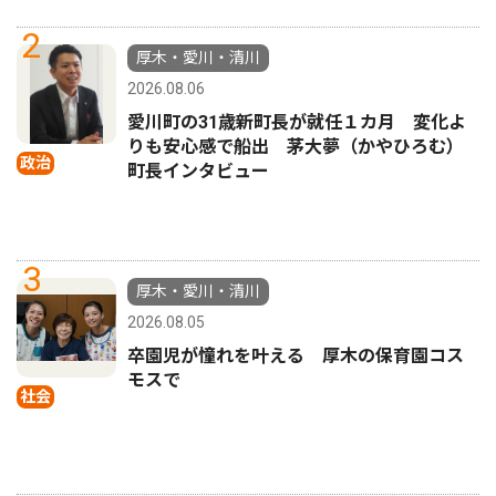
2
厚木・愛川・清川
2026.08.06
愛川町の31歳新町長が就任１カ月 変化よ
りも安心感で船出 茅大夢（かやひろむ）
政治
町長インタビュー
3
厚木・愛川・清川
2026.08.05
卒園児が憧れを叶える 厚木の保育園コス
モスで
社会