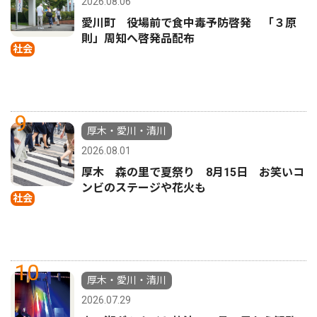
2026.08.06
愛川町 役場前で食中毒予防啓発 「３原
則」周知へ啓発品配布
社会
9
厚木・愛川・清川
2026.08.01
厚木 森の里で夏祭り 8月15日 お笑いコ
ンビのステージや花火も
社会
10
厚木・愛川・清川
2026.07.29