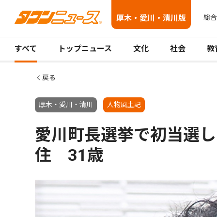
厚木・愛川・清川版
総合
すべて
トップニュース
文化
社会
教
戻る
厚木・愛川・清川
人物風土記
愛川町長選挙で初当選し
住 31歳