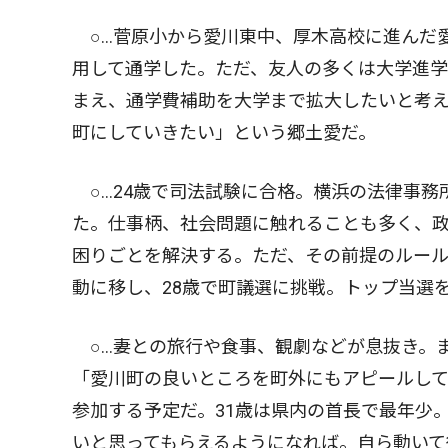
○…菅原小から愛川東中、厚木高校に進んだ
用して通学した。ただ、友人の多くは大学進
まえ、通学費補助を大学まで拡大したいと考
町にしていきたい」という郷土愛だ。
○…24歳で司法試験に合格。横浜の法律事務
た。仕事柄、社会問題に触れることも多く、
困りごとを解決する。ただ、その前提のルー
動に移し、28歳で町議選に挑戦。トップ当選
○…妻との旅行や食事、観劇などが息抜き。
「愛川町の良いところを町外にもアピールし
参加する予定だ。31歳は県内の首長で最年少
いと思ってもらえるようになれば。自ら動いて