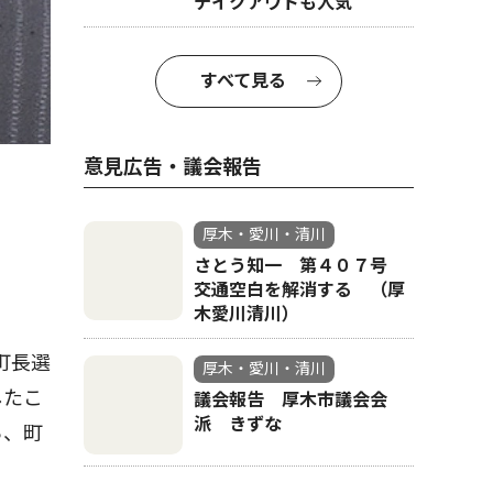
テイクアウトも人気
すべて見る
意見広告・議会報告
厚木・愛川・清川
さとう知一 第４０７号
交通空白を解消する （厚
木愛川清川）
町長選
厚木・愛川・清川
したこ
議会報告 厚木市議会会
派 きずな
ら、町