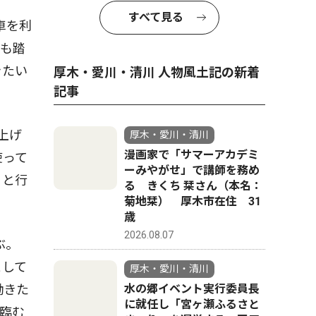
すべて見る
車を利
験も踏
きたい
厚木・愛川・清川 人物風土記の新着
記事
上げ
厚木・愛川・清川
漫画家で「サマーアカデミ
使って
ーみやがせ」で講師を務め
くと行
る きくち 栞さん（本名：
菊地栞） 厚木市在住 31
歳
2026.08.07
ぶ。
として
厚木・愛川・清川
水の郷イベント実行委員長
働きた
に就任し「宮ヶ瀬ふるさと
臨む