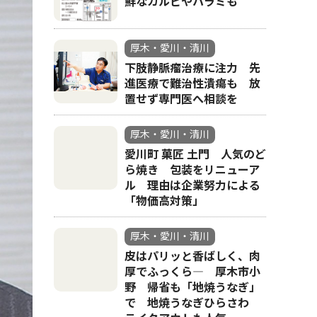
鮮なカルビやハラミも
厚木・愛川・清川
下肢静脈瘤治療に注力 先
進医療で難治性潰瘍も 放
置せず専門医へ相談を
厚木・愛川・清川
愛川町 菓匠 土門 人気のど
ら焼き 包装をリニューア
ル 理由は企業努力による
「物価高対策」
厚木・愛川・清川
皮はパリッと香ばしく、肉
厚でふっくら― 厚木市小
野 帰省も「地焼うなぎ」
で 地焼うなぎひらさわ