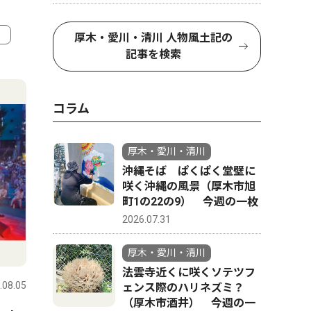
厚木・愛川・清川 人物風土記の
記事を検索
4
5
コラム
厚木・愛川・清川
沖縄そば ぱくぱく堂壁に
咲く沖縄の風景（厚木市旭
町1の22の9） 今週の一枚
2026.07.31
政治
文化
厚木・愛川・清川
法雲寺近くに咲くソテツフ
.08.05
厚木・愛川・清川
2026.08.06
厚木・愛川
ェンス際のハリネズミ？
（厚木市酒井） 今週の一