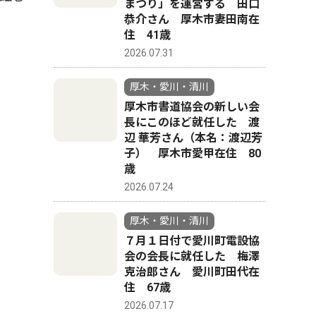
まつり」を運営する 田口
恭介さん 厚木市妻田南在
住 41歳
2026.07.31
厚木・愛川・清川
厚木市書道協会の新しい会
長にこのほど就任した 渡
辺 華芳さん（本名：渡辺芳
子） 厚木市愛甲在住 80
歳
2026.07.24
厚木・愛川・清川
７月１日付で愛川町電設協
会の会長に就任した 梅澤
克治郎さん 愛川町田代在
住 67歳
2026.07.17