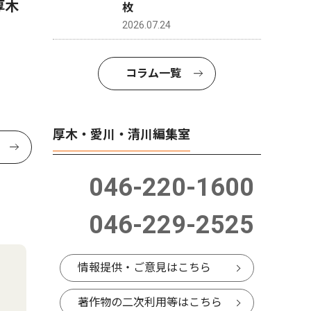
厚木
愛川町の31歳新町長が就任１
「森の妖
枚
カ月 変化よりも安心感で船
木市 荻
2026.07.24
出 茅大夢（かやひろむ）町
長インタビュー
コラム一覧
厚木・愛川・清川編集室
046-220-1600
046-229-2525
情報提供・ご意見はこちら
著作物の二次利用等はこちら