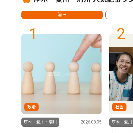
前日
1
2
政治
社会
6.07.29
厚木・愛川・清川
2026.08.05
厚木・愛川