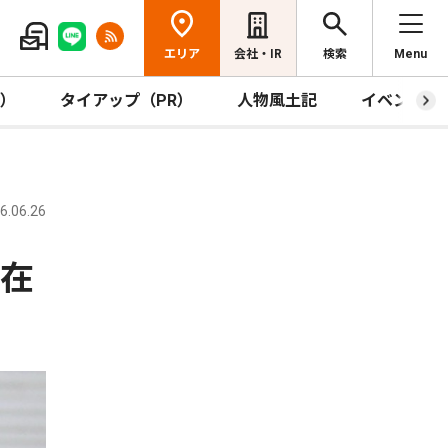
エリア
会社・IR
検索
Menu
R）
タイアップ（PR）
人物風土記
イベント
.06.26
津在