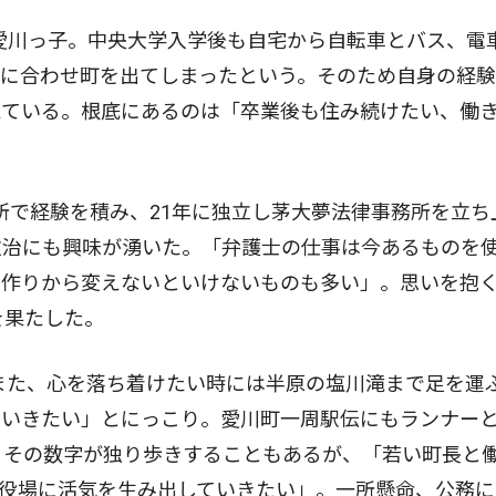
愛川っ子。中央大学入学後も自宅から自転車とバス、電
学に合わせ町を出てしまったという。そのため自身の経
えている。根底にあるのは「卒業後も住み続けたい、働
所で経験を積み、21年に独立し茅大夢法律事務所を立ち
政治にも興味が湧いた。「弁護士の仕事は今あるものを
ル作りから変えないといけないものも多い」。思いを抱
を果たした。
また、心を落ち着けたい時には半原の塩川滝まで足を運
ていきたい」とにっこり。愛川町一周駅伝にもランナー
。その数字が独り歩きすることもあるが、「若い町長と
役場に活気を生み出していきたい」。一所懸命、公務に