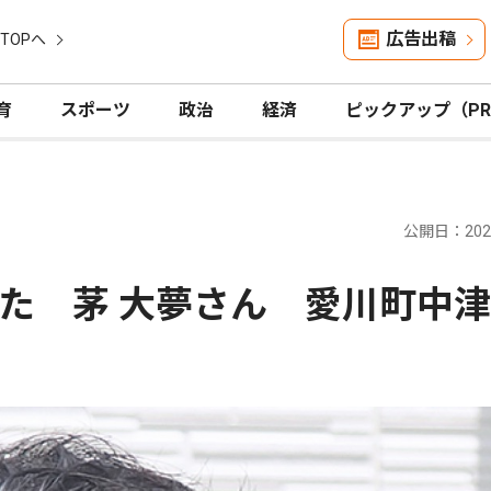
広告出稿
TOPへ
育
スポーツ
政治
経済
ピックアップ（P
公開日：2026
た 茅 大夢さん 愛川町中