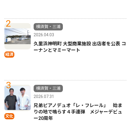
2
横須賀・三浦
2026.04.03
久里浜神明町 大型商業施設 出店者を公表 コ
ーナンとマミーマート
経済
3
横須賀・三浦
2026.07.31
兄弟ピアノデュオ「レ・フレール」 始ま
りの地で鳴らす４手連弾 メジャーデビュ
文化
ー20周年