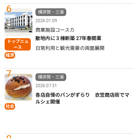
6
横須賀・三浦
2026.01.09
商業施設コースカ
敷地内に３棟新築 27年春開業
トップニュ
ース
日常利用と観光需要の両面展開
経済
7
横須賀・三浦
2026.07.31
各店自慢のパンがずらり 衣笠商店街でマ
ルシェ開催
社会