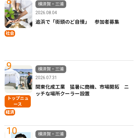
8
横須賀・三浦
2026.08.04
追浜で「街頭のど自慢」 参加者募集
社会
9
横須賀・三浦
2026.07.31
関東化成工業 猛暑に商機、市場開拓 ニ
ッチな場所クーラー設置
トップニュ
ース
経済
10
横須賀・三浦