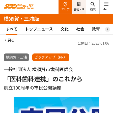
エリア
会社・IR
検索
Menu
横須賀・三浦版
すべて
トップニュース
文化
社会
教育
ス
戻る
公開日：2023.01.06
横須賀・三浦
ピックアップ（PR）
一般社団法人 横須賀市歯科医師会
「医科歯科連携」のこれから
創立100周年の市民公開講座