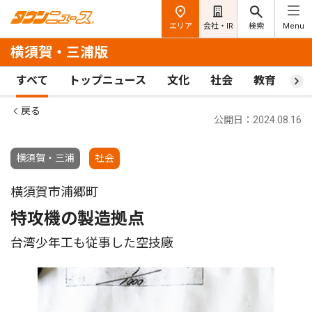
エリア
会社・IR
検索
Menu
横須賀・三浦版
すべて
トップニュース
文化
社会
教育
ス
戻る
公開日：2024.08.16
横須賀・三浦
社会
横須賀市浦郷町
特攻機の製造拠点
台湾少年工も従事した空技廠