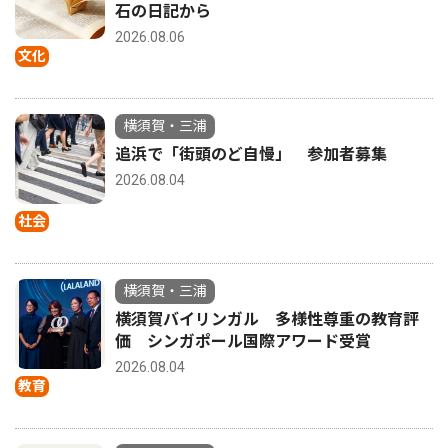
石の日記から
2026.08.06
文化
横須賀・三浦
追浜で「街頭のど自慢」 参加者募集
2026.08.04
社会
横須賀・三浦
横須賀バイリンガル 多様性尊重の教育評
価 シンガポール国際アワード受賞
2026.08.04
教育