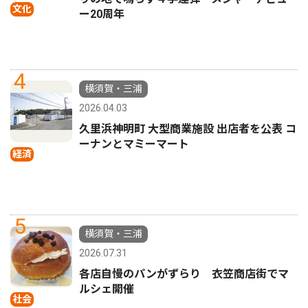
文化
ー20周年
4
横須賀・三浦
2026.04.03
久里浜神明町 大型商業施設 出店者を公表 コ
ーナンとマミーマート
経済
5
横須賀・三浦
2026.07.31
各店自慢のパンがずらり 衣笠商店街でマ
ルシェ開催
社会