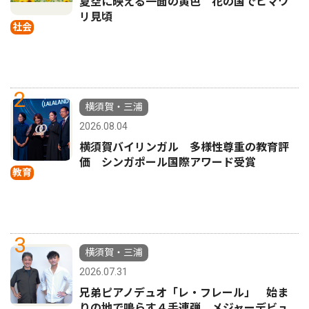
夏空に映える一面の黄色 花の国でヒマワ
リ見頃
社会
2
横須賀・三浦
2026.08.04
横須賀バイリンガル 多様性尊重の教育評
価 シンガポール国際アワード受賞
教育
3
横須賀・三浦
2026.07.31
兄弟ピアノデュオ「レ・フレール」 始ま
りの地で鳴らす４手連弾 メジャーデビュ