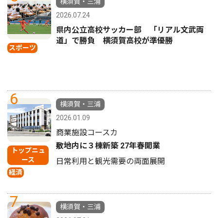
横須賀・三浦
2026.07.24
県内公立高校サッカー部 「リアル文武両
道」で勝負 横須賀高校が準優勝
スポーツ
6
横須賀・三浦
2026.01.09
商業施設コースカ
敷地内に３棟新築 27年春開業
トップニュ
ース
日常利用と観光需要の両面展開
経済
7
横須賀・三浦