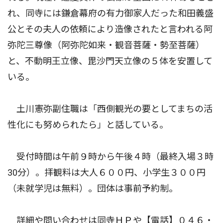
れ、同寺には鎌倉幕府の有力御家人だった和田義盛
公とその夫人の依頼により造像されたと言われる阿
弥陀三尊像（阿弥陀如来・観音菩薩・勢至菩薩）
と、不動明王立像、毘沙門天立像の５体を安置して
いる。
土川憲弥副住職は「西側観光の要としてまちの活
性化にも努められたら」と話している。
受付時間は午前９時から午後４時（最終入場３時
30分）。拝観料は大人６００円、小学生３００円
（未就学児は無料）。団体は事前予約制。
詳細や問い合わせは同寺ＨＰや【電話】０４６・