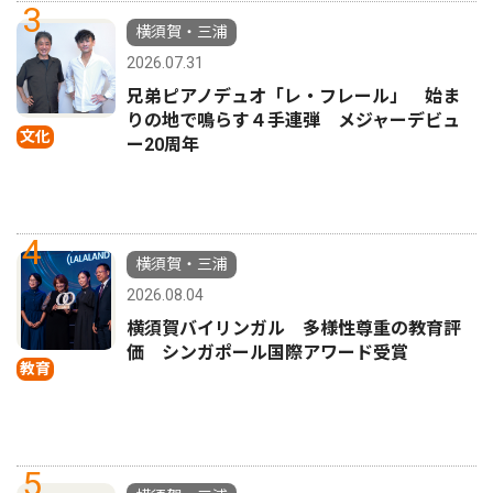
3
横須賀・三浦
2026.07.31
兄弟ピアノデュオ「レ・フレール」 始ま
りの地で鳴らす４手連弾 メジャーデビュ
文化
ー20周年
4
横須賀・三浦
2026.08.04
横須賀バイリンガル 多様性尊重の教育評
価 シンガポール国際アワード受賞
教育
5