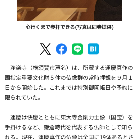
心行くまで参拝できる(写真は同寺提供)
浄楽寺（横須賀市芦名）は、所蔵する運慶真作の
国指定重要文化財５体の仏像群の常時拝観を９月１
日から開始した。これまでは特別御開帳日や予約に
限られていた。
運慶は快慶とともに東大寺金剛力士像（国宝）を
手掛けるなど、鎌倉時代を代表する仏師として知ら
れる。現在、運慶真作の仏像は全国に19体あるとさ