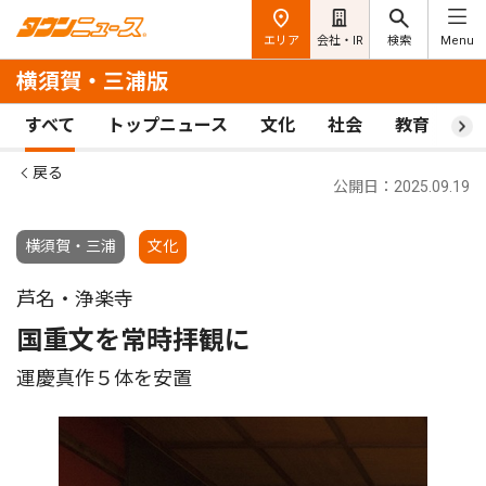
エリア
会社・IR
検索
Menu
横須賀・三浦版
すべて
トップニュース
文化
社会
教育
ス
戻る
公開日：2025.09.19
横須賀・三浦
文化
芦名・浄楽寺
国重文を常時拝観に
運慶真作５体を安置