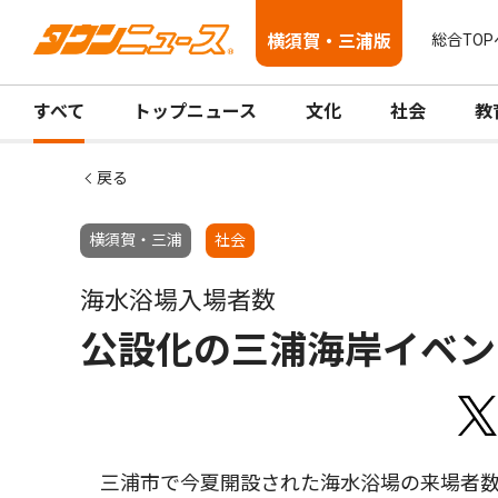
横須賀・三浦版
総合TOP
すべて
トップニュース
文化
社会
教
戻る
横須賀・三浦
社会
海水浴場入場者数
公設化の三浦海岸イベン
三浦市で今夏開設された海水浴場の来場者数