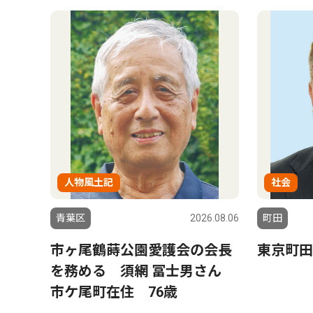
人物風土記
社会
青葉区
2026.08.06
町田
市ヶ尾鶴蒔公園愛護会の会長
東京町田
を務める 須網 冨士男さん
市ケ尾町在住 76歳