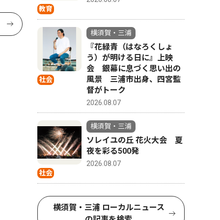
教育
横須賀・三浦
『花緑青（はなろくしょ
う）が明ける日に』上映
会 銀幕に息づく思い出の
風景 三浦市出身、四宮監
社会
督がトーク
2026.08.07
横須賀・三浦
ソレイユの丘 花火大会 夏
夜を彩る500発
2026.08.07
社会
横須賀・三浦 ローカルニュース
の記事を検索