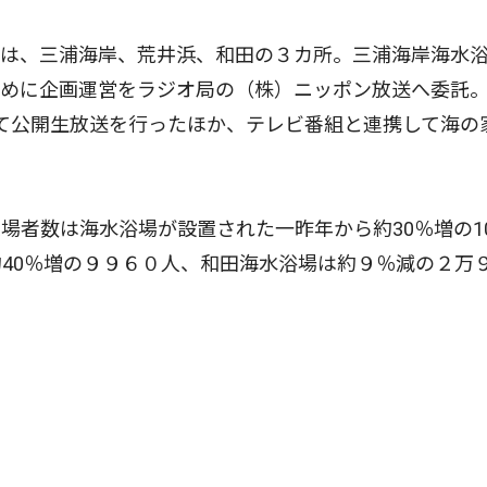
は、三浦海岸、荒井浜、和田の３カ所。三浦海岸海水
ために企画運営をラジオ局の（株）ニッポン放送へ委託
げて公開生放送を行ったほか、テレビ番組と連携して海の
者数は海水浴場が設置された一昨年から約30％増の1
40％増の９９６０人、和田海水浴場は約９％減の２万