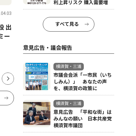
利上昇リスク 購入需要増
.04.03
横須賀・三浦
2026.07.31
横須賀・三
すべて見る
設 出
青年海外協力隊員としてボリ
関東化成
ミー
ビアでごみ拾い競技「スポ
市場開拓
GOMI」を広めた 中島 博さ
ラー設置
意見広告・議会報告
ん 横須賀市武在住 41歳
横須賀・三浦
市議会会派「一市民（いち
しみん）」 あなたの声
を、横須賀の政策に
横須賀・三浦
意見広告 「平和な街」は
みんなの願い 日本共産党
横須賀市議団