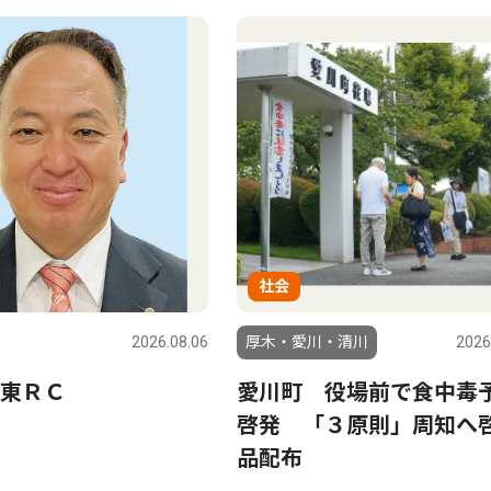
社会
2026.08.06
厚木・愛川・清川
2026
東ＲＣ
愛川町 役場前で食中毒
啓発 「３原則」周知へ
品配布