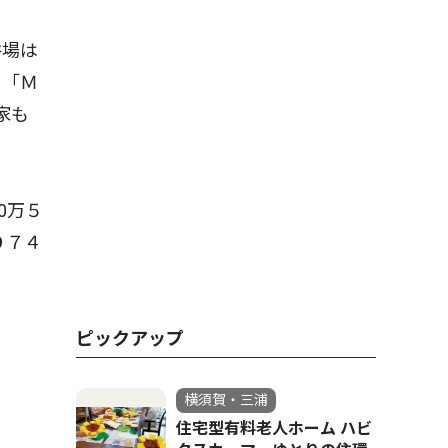
浴場は
。「Ｍ
家も
0万５
９７４
ピックアップ
横須賀・三浦
住宅型有料老人ホーム ハビ