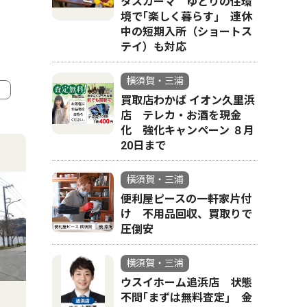
タスカーマ ゆとりの住環
境で｢楽しく暮らす｣ 連休
中の短期入所（ショートス
テイ）も対応
横須賀・三浦
買取店わかば イオン久里浜
店 テレカ・お酒を現金
4
5
化 強化キャンペーン ８月
20日まで
横須賀・三浦
便利屋ピースの一軒家片付
け 不用品回収、買取りで
圧倒安
横須賀・三浦
ウスイホーム追浜店 状態
不問｢まずは無料査定｣ 金
人物風土記
トップニ