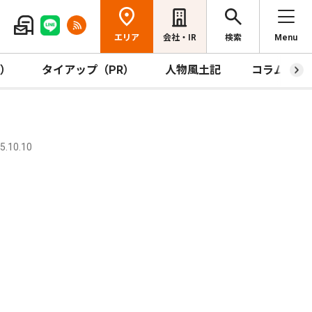
エリア
会社・IR
検索
Menu
R）
タイアップ（PR）
人物風土記
コラム
.10.10