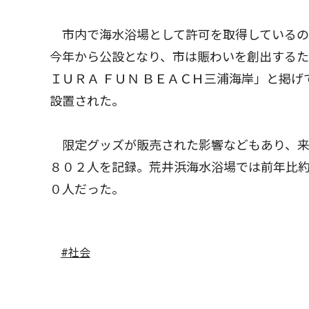
市内で海水浴場として許可を取得しているの
今年から公設となり、市は賑わいを創出する
ＩＵＲＡ ＦＵＮ ＢＥＡＣＨ三浦海岸」と掲
設置された。
限定グッズが販売された影響などもあり、来場
８０２人を記録。荒井浜海水浴場では前年比約
０人だった。
#社会