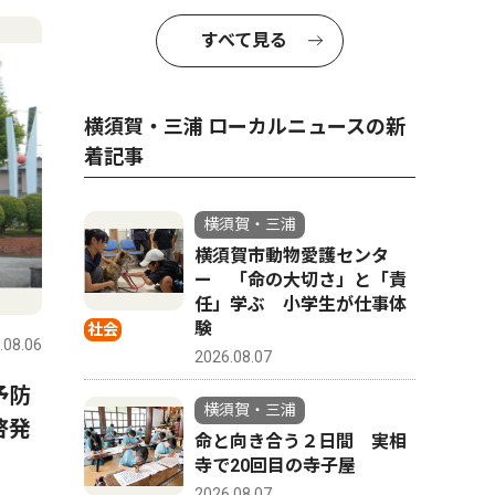
すべて見る
横須賀・三浦 ローカルニュースの新
着記事
横須賀・三浦
横須賀市動物愛護センタ
ー 「命の大切さ」と「責
任」学ぶ 小学生が仕事体
験
社会
.08.06
2026.08.07
予防
横須賀・三浦
啓発
命と向き合う２日間 実相
寺で20回目の寺子屋
2026.08.07