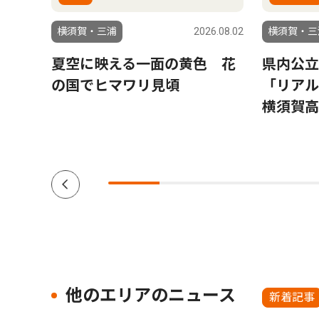
6.07.24
横須賀・三浦
2026.08.02
横須賀・三
合結
夏空に映える一面の黄色 花
県内公
道大
の国でヒマワリ見頃
「リア
修平さ
横須賀高
 47
他のエリアのニュース
新着記事