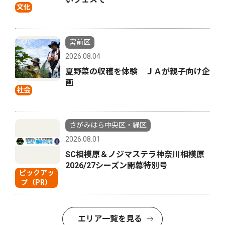
文化
宮前区
2026.08.04
夏野菜の収穫を体験 ＪＡが親子向け企
画
社会
さがみはら中央区・緑区
2026.08.01
SC相模原＆ノジマステラ神奈川相模原
2026/27シーズン開幕特別号
ピックアッ
プ（PR）
エリア一覧を見る