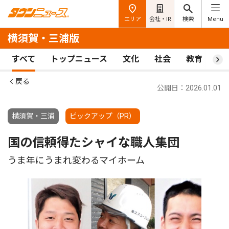
エリア
会社・IR
検索
Menu
横須賀・三浦版
すべて
トップニュース
文化
社会
教育
ス
戻る
公開日：2026.01.01
横須賀・三浦
ピックアップ（PR）
国の信頼得たシャイな職人集団
うま年にうまれ変わるマイホーム