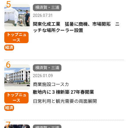
5
横須賀・三浦
2026.07.31
関東化成工業 猛暑に商機、市場開拓 ニ
ッチな場所クーラー設置
トップニュ
ース
経済
6
横須賀・三浦
2026.01.09
商業施設コースカ
敷地内に３棟新築 27年春開業
トップニュ
ース
日常利用と観光需要の両面展開
経済
7
横須賀・三浦