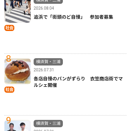
2026.08.04
追浜で「街頭のど自慢」 参加者募集
社会
8
横須賀・三浦
2026.07.31
各店自慢のパンがずらり 衣笠商店街でマ
ルシェ開催
社会
9
横須賀・三浦