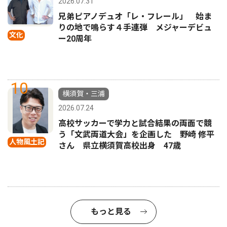
2026.07.31
兄弟ピアノデュオ「レ・フレール」 始ま
りの地で鳴らす４手連弾 メジャーデビュ
文化
ー20周年
10
横須賀・三浦
2026.07.24
高校サッカーで学力と試合結果の両面で競
う「文武両道大会」を企画した 野崎 修平
人物風土記
さん 県立横須賀高校出身 47歳
もっと見る