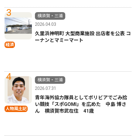
3
横須賀・三浦
2026.04.03
久里浜神明町 大型商業施設 出店者を公表 コ
ーナンとマミーマート
経済
4
横須賀・三浦
2026.07.31
青年海外協力隊員としてボリビアでごみ拾
い競技「スポGOMI」を広めた 中島 博さ
人物風土記
ん 横須賀市武在住 41歳