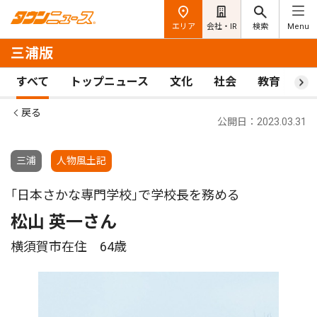
エリア
会社・IR
検索
Menu
三浦版
すべて
トップニュース
文化
社会
教育
ス
戻る
公開日：2023.03.31
三浦
人物風土記
｢日本さかな専門学校｣で学校長を務める
松山 英一さん
横須賀市在住 64歳