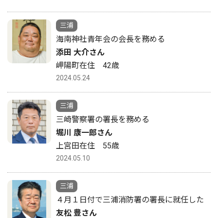
三浦
海南神社青年会の会長を務める
添田 大介さん
岬陽町在住 42歳
2024.05.24
三浦
三崎警察署の署長を務める
堀川 康一郎さん
上宮田在住 55歳
2024.05.10
三浦
４月１日付で三浦消防署の署長に就任した
友松 豊さん