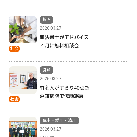
藤沢
2026.03.27
司法書士がアドバイス
４月に無料相談会
社会
鎌倉
2026.03.27
有名人がずらり40点超
湘鎌病院で似顔絵展
社会
厚木・愛川・清川
2026.03.27