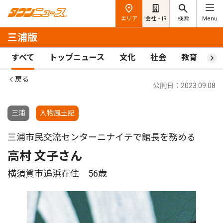
エリア
会社・IR
検索
Menu
三浦版
すべて
トップニュース
文化
社会
教育
ス
戻る
公開日：2023.09.08
三浦
人物風土記
三浦市民交流センターニナイテで館長を務める
高村 文子さん
横須賀市追浜在住 56歳