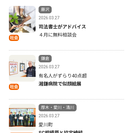
藤沢
2026.03.27
司法書士がアドバイス
４月に無料相談会
社会
鎌倉
2026.03.27
有名人がずらり40点超
湘鎌病院で似顔絵展
社会
厚木・愛川・清川
2026.03.27
愛川町
SC相模原と協定締結