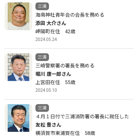
三浦
海南神社青年会の会長を務める
添田 大介さん
岬陽町在住 42歳
2024.05.24
三浦
三崎警察署の署長を務める
堀川 康一郎さん
上宮田在住 55歳
2024.05.10
三浦
４月１日付で三浦消防署の署長に就任した
友松 豊さん
横須賀市東浦賀在住 58歳