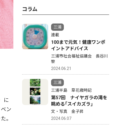
コラム
三浦
連載
100まで元気！健康ワンポ
イントアドバイス
三浦市社会福祉協議会 長谷川
黎
2024.06.21
三浦
三浦半島 草花歳時記
第57回 ナイヤガラの滝を
）に
眺める｢スイカズラ｣
イベン
文・写真 金子昇
きた。
2024.06.07