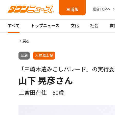
三浦版
総合TOPへ
すべて
トップニュース
文化
社会
教
戻る
三浦
人物風土記
「三崎木遣みこしパレード」の実行委
山下 晃彦さん
上宮田在住 60歳