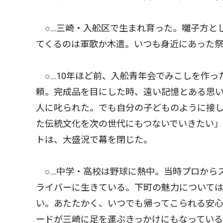
○…三崎・入舩区で生まれ育った。囃子方と
てくるのは軍歌か木遣。いつも身近にあった
○…10年ほど前、入舩青年会でみこしを作っ
頼。完成品を目にした時、遠い記憶とある思
人に叱られた。でも自分の子どものように接し
た伝統文化を次の世代にもつないでいきたい」
トは、大盛況で幕を閉じた。
○…中学・高校は野球に熱中。当時プロから
ライバーに生きている。下町の魅力については
い。あたたかく、いつでも帰ってこられる安
ードが三崎に足を運ぶきっかけにもなってい