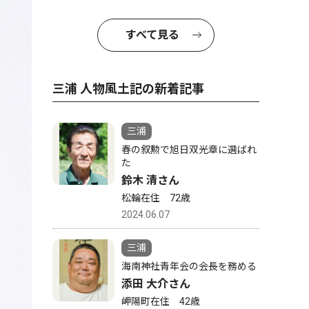
すべて見る
三浦 人物風土記の新着記事
三浦
春の叙勲で旭日双光章に選ばれ
た
鈴木 清さん
松輪在住 72歳
2024.06.07
三浦
海南神社青年会の会長を務める
添田 大介さん
岬陽町在住 42歳