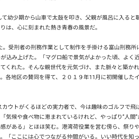
して幼少期から山車で太鼓を叩き、父親が風呂に入ると
祭りは、心に刻まれた熱き青春の風景だ。
た。受刑者の刑務作業として制作を手掛ける富山刑務所
いが込み上げた。「マグロ船で景気がよかった頃、よく
てくれた。そんな親世代を元気づけ、また脈々と築かれ
。各地区の賛同を得て、２０１９年11月に初開催した
スカウトがくるほどの実力者で、今は趣味のゴルフで飛
「気候や食べ物に恵まれているけれど、やっぱり”人間”
心感がある」とほほ笑む。港湾荷役業を営む傍ら、祭り
る。「ここには心でつながる仲間がいる。いい時代を知