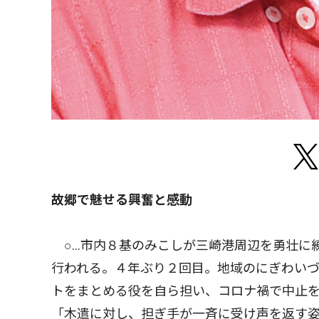
故郷で魅せる興奮と感動
○…市内８基のみこしが三崎港周辺を勇壮に練
行われる。４年ぶり２回目。地域のにぎわい
トをまとめる役を自ら担い、コロナ禍で中止
「木遣に対し、担ぎ手が一斉に受け声を返す