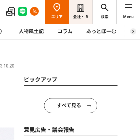
エリア
会社・IR
検索
Menu
R）
人物風土記
コラム
あっとほーむ
プレ
.10.20
ピックアップ
すべて見る
意見広告・議会報告