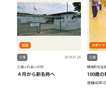
社会
スポーツ
三浦
2018.01.26
三浦
三浦ふれあいの村
晴海町在住
４月から新名称へ
100歳
修練40年