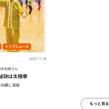
トップニュース
2022.11.18
鈴木松枝さん
の秘訣は太極拳
の功績に表彰
もっと見る