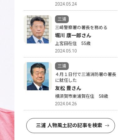
2024.05.24
三浦
三崎警察署の署長を務める
堀川 康一郎さん
上宮田在住 55歳
2024.05.10
三浦
４月１日付で三浦消防署の署長
に就任した
友松 豊さん
横須賀市東浦賀在住 58歳
2024.04.26
三浦 人物風土記の記事を検索