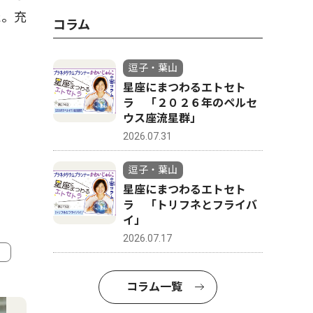
た。充
コラム
逗子・葉山
星座にまつわるエトセト
ラ 「２０２６年のペルセ
ウス座流星群」
2026.07.31
逗子・葉山
星座にまつわるエトセト
ラ 「トリフネとフライバ
イ」
2026.07.17
4
5
コラム一覧