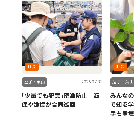
社会
社会
6.07.31
逗子・葉山
2026.07.31
逗子・葉山
、次
｢少量でも犯罪｣密漁防止 海
みんなの
で７
保や漁協が合同巡回
で知る学
手も登壇