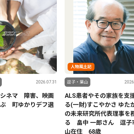
人物風土記
2026.07.31
逗子・葉山
2026
シネマ 障害、映画
ALS患者やその家族を支
ぶ 町ゆかりデフ選
る(一財)すこやかさ ゆた
の未来研究所代表理事を
る 畠中 一郎さん 逗子
山在住 68歳