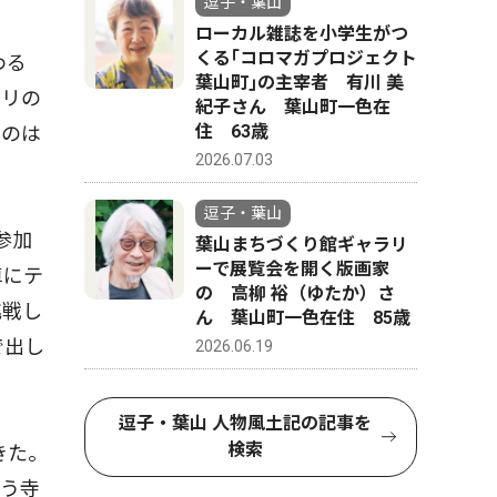
逗子・葉山
ローカル雑誌を小学生がつ
くる｢コロマガプロジェクト
わる
葉山町｣の主宰者 有川 美
ドリの
紀子さん 葉山町一色在
住 63歳
るのは
2026.07.03
逗子・葉山
参加
葉山まちづくり館ギャラリ
ーで展覧会を開く版画家
車にテ
の 高柳 裕（ゆたか）さ
挑戦し
ん 葉山町一色在住 85歳
で出し
2026.06.19
逗子・葉山 人物風土記の記事を
検索
きた。
通う寺