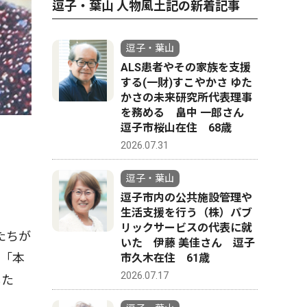
逗子・葉山 人物風土記の新着記事
逗子・葉山
ALS患者やその家族を支援
する(一財)すこやかさ ゆた
かさの未来研究所代表理事
を務める 畠中 一郎さん
逗子市桜山在住 68歳
2026.07.31
逗子・葉山
逗子市内の公共施設管理や
生活支援を行う（株）パブ
リックサービスの代表に就
たちが
いた 伊藤 美佳さん 逗子
。「本
市久木在住 61歳
2026.07.17
した