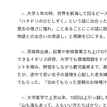
○…大学１年の時、世界を航海して回るピー
「ハチドリのひとしずく」という話に出合っ
意志の強さに憧れ、ことあるごとにこの話に
物語との出合いの恩返し」と感謝を口にする
○…茨城県出身。起業や新規事業立ち上げの行
できるイギリス研修、大学でも環境問題をド
ントを積み、野宿をしながら鹿児島県まで、
たが、途中で若い女子の冒険を心配した老夫
てもらった。「泊めてもらった翌朝のお味噌
○…大学進学で上京以来、10回以上引っ越し
「山も海もあって、人もいい方たちばかり」