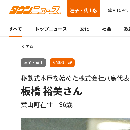
逗子・葉山版
総合TOPへ
すべて
トップニュース
文化
社会
教
戻る
逗子・葉山
人物風土記
移動式本屋を始めた株式会社八鳥代表
板橋 裕美さん
葉山町在住 36歳