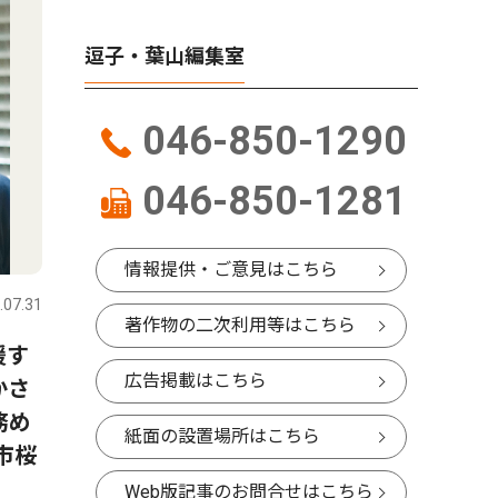
逗子・葉山編集室
046-850-1290
046-850-1281
社会
社会
情報提供・ご意見はこちら
.07.31
逗子・葉山
2026.07.31
逗子・葉山
著作物の二次利用等はこちら
援す
葉山海岸ＨＡＮＡＢＩ 幻想
ハワイア
広告掲載はこちら
かさ
的な大輪、夏告げた
山マリー
務め
紙面の設置場所はこちら
市桜
Web版記事のお問合せはこちら