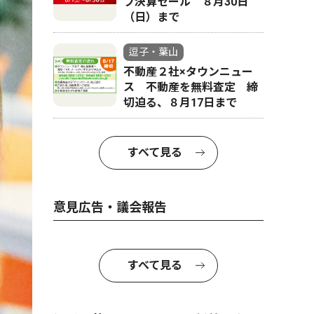
フ決算セール ８月30日
（日）まで
逗子・葉山
不動産２社×タウンニュー
ス 不動産を無料査定 締
切迫る、８月17日まで
すべて見る
意見広告・議会報告
すべて見る