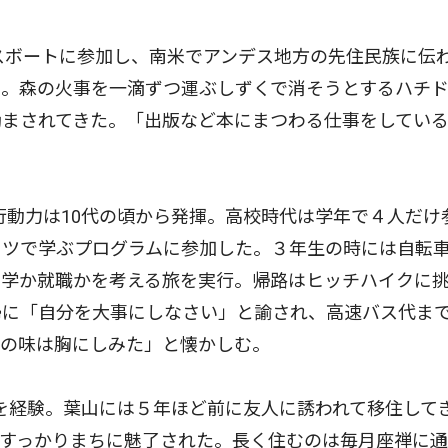
スボートに参加し、南米でアンデス地方の先住民族に伝
た。森の火事を一滴ずつ運ぶしずくで消そうとするハチ
励まされてきた。「出版など本にまつわる仕事をしてい
。
動力は10代の頃から発揮。高校時代は学年で４人だけ
イツで学ぶプログラムに参加した。３年生の時には自転
進学か就職かを考える旅を実行。帰路はヒッチハイクに
婦に「自分を大事にしなさい」と諭され、高速バス代ま
汁の味は胸にしみた」と懐かしむ。
を経験。葉山には５年ほど前に友人に誘われて移住して
とすっかりまちに魅了された。長く住むのは毎月座禅に