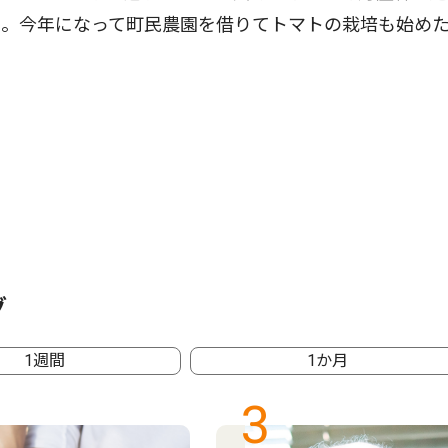
ら。今年になって町民農園を借りてトマトの栽培も始め
グ
1週間
1か月
3