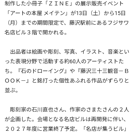
制作した小冊子「ＺＩＮＥ」の展示販売イベント
「アートの本屋 メイテン」が13日（土）から15日
（月）までの期間限定で、藤沢駅前にあるフジサワ
名店ビル３階で開かれる。
出品者は絵画や彫刻、写真、イラスト、音楽とい
った表現分野で活動する約60人のアーティストた
ち。『石のドローイング』や『藤沢三十三観音－Ｂ
ＯＯＫ－』と銘打った個性あふれる作品がずらりと
並ぶ。
彫刻家の石川直也さん、作家のさまたさんの２人
が企画した。会場となる名店ビルは再開発に伴い、
２０２７年度に営業終了予定。「名店が集うビル」