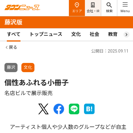
エリア
会社・IR
検索
Menu
藤沢版
すべて
トップニュース
文化
社会
教育
ス
戻る
公開日：2025.09.11
藤沢
文化
個性あふれる小冊子
名店ビルで展示販売
アーティスト個人や少人数のグループなどが自主