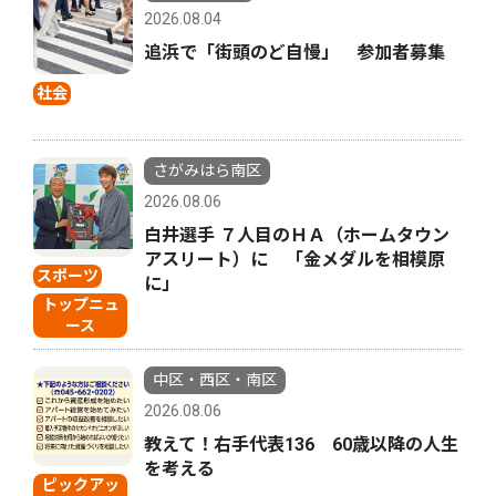
2026.08.04
追浜で「街頭のど自慢」 参加者募集
社会
さがみはら南区
2026.08.06
白井選手 ７人目のＨＡ（ホームタウン
アスリート）に 「金メダルを相模原
スポーツ
に」
トップニュ
ース
中区・西区・南区
2026.08.06
教えて！右手代表136 60歳以降の人生
を考える
ピックアッ