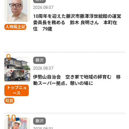
2026.08.07
10周年を迎えた藤沢市藤澤浮世絵館の運営
委員長を務める 鈴木 良明さん 本町在
人物風土記
住 79歳
9
藤沢
2026.08.07
伊勢山自治会 空き家で地域の絆育む 移
動スーパー拠点、憩いの場に
トップニュ
ース
社会
10
藤沢
2025.08.01