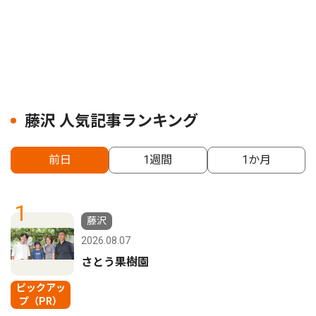
藤沢 人気記事ランキング
前日
1週間
1か月
1
藤沢
2026.08.07
さとう果樹園
ピックアッ
プ（PR）