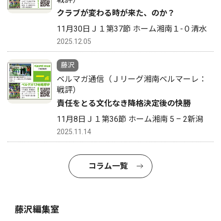
クラブが変わる時が来た、のか？
11月30日Ｊ１第37節 ホーム湘南１-０清水
2025.12.05
藤沢
ベルマガ通信（Ｊリーグ湘南ベルマーレ：
戦評）
責任をとる文化なき降格決定後の快勝
11月8日Ｊ１第36節 ホーム湘南 5 – 2新潟
2025.11.14
コラム一覧
藤沢編集室