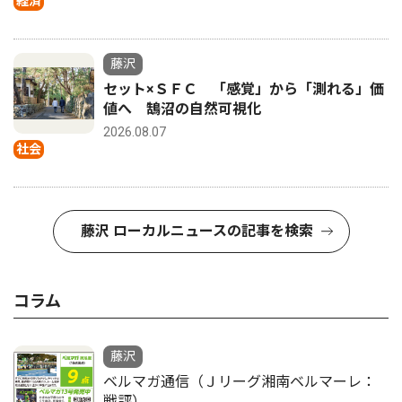
経済
藤沢
セット×ＳＦＣ 「感覚」から「測れる」価
値へ 鵠沼の自然可視化
2026.08.07
社会
藤沢 ローカルニュースの記事を検索
コラム
藤沢
ベルマガ通信（Ｊリーグ湘南ベルマーレ：
戦評）