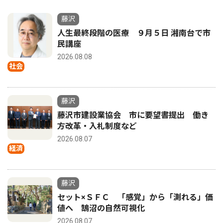
藤沢
人生最終段階の医療 ９月５日 湘南台で市
民講座
2026.08.08
社会
藤沢
藤沢市建設業協会 市に要望書提出 働き
方改革・入札制度など
2026.08.07
経済
藤沢
セット×ＳＦＣ 「感覚」から「測れる」価
値へ 鵠沼の自然可視化
2026.08.07