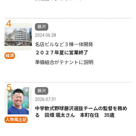
4
藤沢
2024.06.28
名店ビルなど３棟一体開発
２０２７年夏に営業終了
経済
準備組合がテナントに説明
5
藤沢
2026.07.31
中学軟式野球藤沢選抜チームの監督を務め
る 田畑 颯太さん 本町在住 35歳
人物風土記