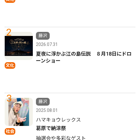
2
藤沢
2026.07.31
夏夜に浮かぶ江の島伝説 ８月18日にドロ
ーンショー
文化
3
藤沢
2025.08.01
ハマキョウレックス
葛原で納涼祭
社会
抽選会や多彩なゲスト