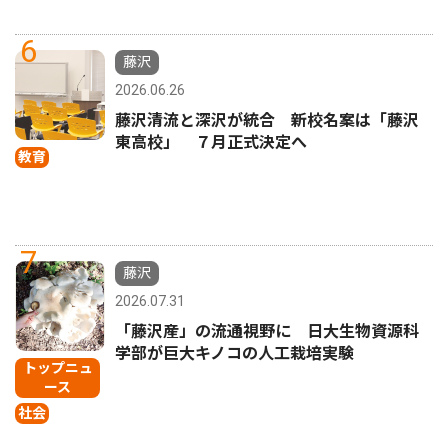
6
藤沢
2026.06.26
藤沢清流と深沢が統合 新校名案は「藤沢
東高校」 ７月正式決定へ
教育
7
藤沢
2026.07.31
「藤沢産」の流通視野に 日大生物資源科
学部が巨大キノコの人工栽培実験
トップニュ
ース
社会