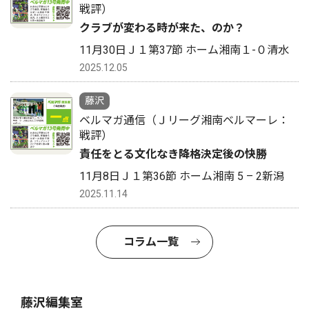
戦評）
クラブが変わる時が来た、のか？
11月30日Ｊ１第37節 ホーム湘南１-０清水
2025.12.05
藤沢
ベルマガ通信（Ｊリーグ湘南ベルマーレ：
戦評）
責任をとる文化なき降格決定後の快勝
11月8日Ｊ１第36節 ホーム湘南 5 – 2新潟
2025.11.14
コラム一覧
藤沢編集室