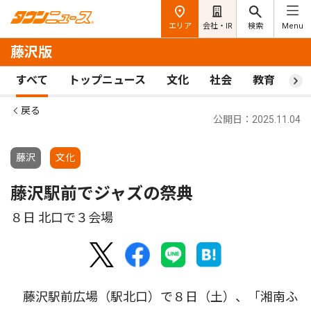
エリア
会社・IR
検索
Menu
藤沢版
すべて
トップニュース
文化
社会
教育
ス
戻る
公開日：2025.11.04
藤沢
文化
藤沢駅前でジャズの祭典
８日 北口で３会場
藤沢駅前広場（駅北口）で８日（土）、「湘南ふ