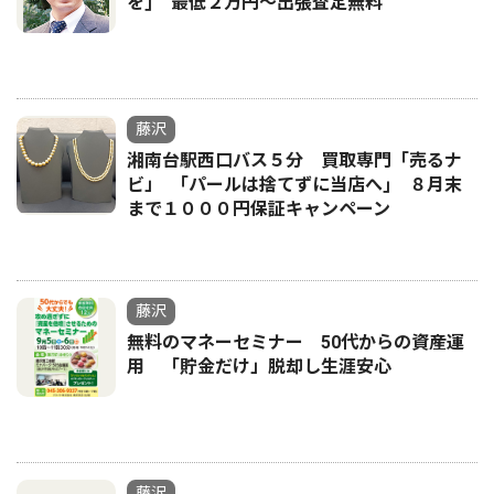
を｣ 最低２万円〜出張査定無料
藤沢
湘南台駅西口バス５分 買取専門「売るナ
ビ」 ｢パールは捨てずに当店へ｣ ８月末
まで１０００円保証キャンペーン
藤沢
無料のマネーセミナー 50代からの資産運
用 「貯金だけ」脱却し生涯安心
藤沢