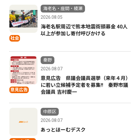
海老名・座間・綾瀬
2026.08.05
海老名駅周辺で熊本地震街頭募金 40人
以上が参加し寄付呼びかける
社会
秦野
2026.08.07
意見広告 県議会議員選挙（来年４月）
に若い立候補予定者を募集‼ 秦野市議
意見広告
会議員 吉村慶一
中原区
2026.08.07
あっとほーむデスク