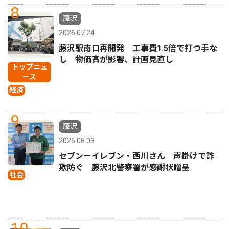
8
藤沢
2026.07.24
藤沢駅南口再開発 工事費1.5倍で打つ手な
し 物価高が影響、計画見直し
トップニュ
ース
経済
9
藤沢
2026.08.03
セブン－イレブン・西川さん 声掛けで詐
欺防ぐ 藤沢北警察署が感謝状贈呈
社会
10