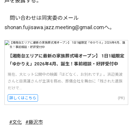
声を披露する。
問い合わせは同実委のメール
shonan.fujisawa.jazz.meeting@gmail.comへ。
【湘南台エリアに最新の家族葬式場オープン】 1日1組限定
「ゆかりえ」2026年4月、誕生！事前相談・好評受付中
現在、大ヒット公開中の映画『ほどなく、お別れです』。浜辺美波
さんと目黒蓮さんが主演を務め、葬儀会社を舞台に「残された遺族
だけで...
詳しくはこちら
(PR)
#文化
#藤沢市