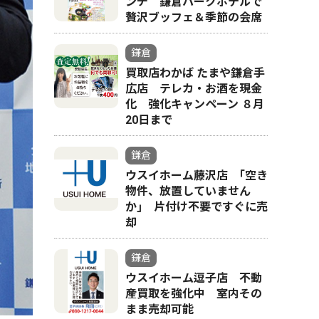
ンチ 鎌倉パークホテルで
贅沢ブッフェ＆季節の会席
鎌倉
買取店わかば たまや鎌倉手
広店 テレカ・お酒を現金
化 強化キャンペーン ８月
20日まで
鎌倉
ウスイホーム藤沢店 ｢空き
物件、放置していません
か｣ 片付け不要ですぐに売
却
鎌倉
ウスイホーム逗子店 不動
産買取を強化中 室内その
まま売却可能