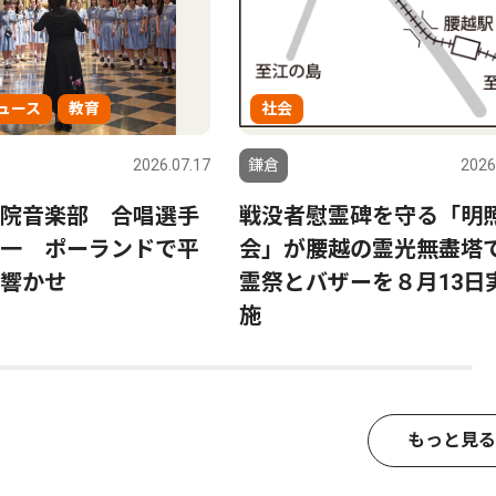
ュース
教育
社会
2026.07.17
鎌倉
2026
院音楽部 合唱選手
戦没者慰霊碑を守る「明
一 ポーランドで平
会」が腰越の霊光無盡塔
響かせ
霊祭とバザーを８月13日
施
もっと見る