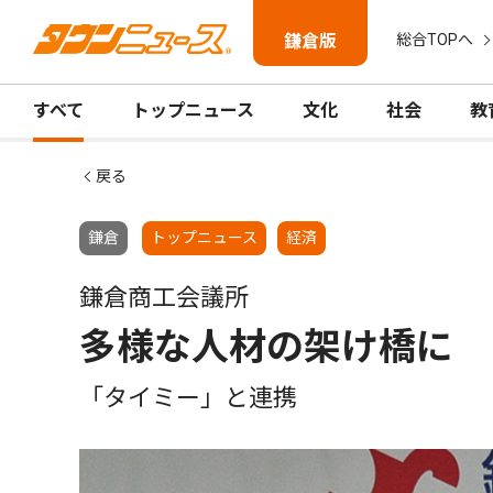
鎌倉版
総合TOPへ
すべて
トップニュース
文化
社会
教
戻る
鎌倉
トップニュース
経済
鎌倉商工会議所
多様な人材の架け橋に
「タイミー」と連携