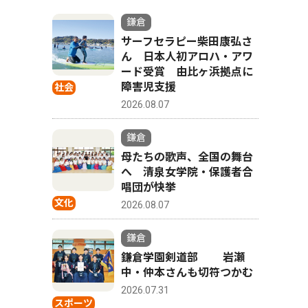
鎌倉
サーフセラピー柴田康弘さ
ん 日本人初アロハ・アワ
ード受賞 由比ヶ浜拠点に
障害児支援
社会
2026.08.07
鎌倉
母たちの歌声、全国の舞台
へ 清泉女学院・保護者合
唱団が快挙
文化
2026.08.07
鎌倉
鎌倉学園剣道部 岩瀬
中・仲本さんも切符つかむ
2026.07.31
スポーツ