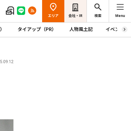
エリア
会社・IR
検索
Menu
R）
タイアップ（PR）
人物風土記
イベント
.09.12