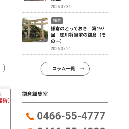
2026.07.31
鎌倉
鎌倉のとっておき 第197
回 徳川将軍家の鎌倉（そ
の一）
2026.07.24
コラム一覧
4
5
鎌倉編集室
0466-55-4777