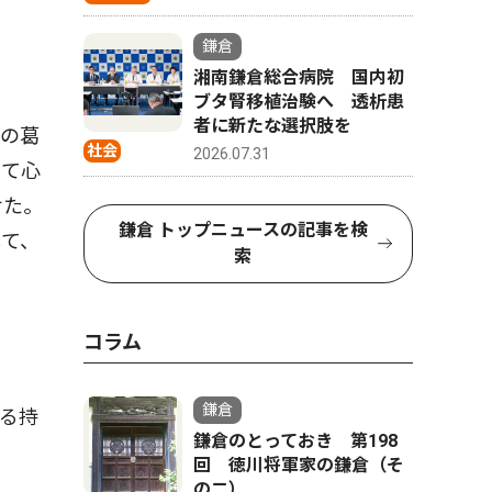
鎌倉
湘南鎌倉総合病院 国内初
ブタ腎移植治験へ 透析患
者に新たな選択肢を
の葛
社会
2026.07.31
って心
せた。
鎌倉 トップニュースの記事を検
して、
索
コラム
鎌倉
る持
鎌倉のとっておき 第198
回 徳川将軍家の鎌倉（そ
の二）