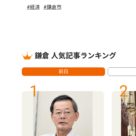
#経済
#鎌倉市
鎌倉 人気記事ランキング
前日
1
2