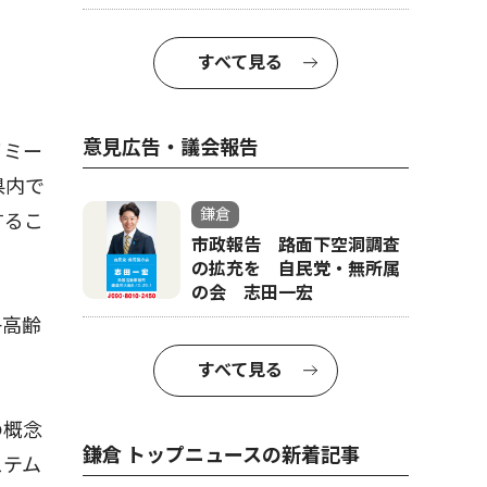
すべて見る
意見広告・議会報告
イミー
県内で
鎌倉
するこ
市政報告 路面下空洞調査
の拡充を 自民党・無所属
の会 志田一宏
子高齢
すべて見る
の概念
鎌倉 トップニュースの新着記事
ステム