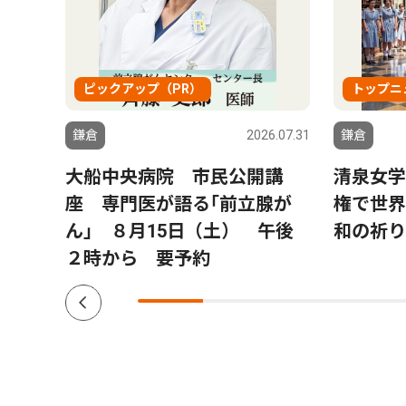
ピックアップ（PR）
トップニ
6.07.31
鎌倉
2026.07.31
鎌倉
生向
大船中央病院 市民公開講
清泉女学
月30
座 専門医が語る｢前立腺が
権で世界
ん｣ ８月15日（土） 午後
和の祈り
２時から 要予約