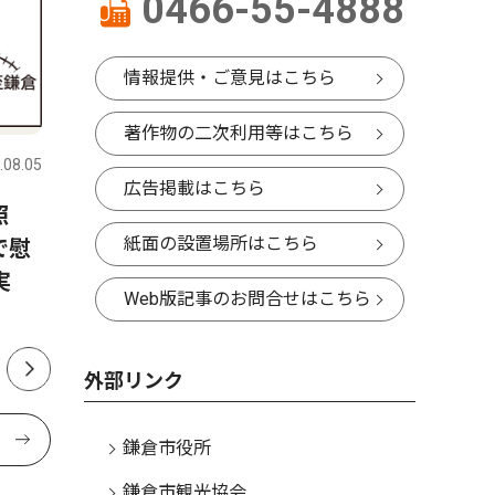
0466-55-4888
情報提供・ご意見はこちら
政治
スポーツ
著作物の二次利用等はこちら
.08.05
鎌倉
2026.07.24
鎌倉
広告掲載はこちら
照
鎌倉市議会議員有志13人 議
鎌倉学
紙面の設置場所はこちら
で慰
長に辞職求め声明
仲本さん
実
Web版記事のお問合せはこちら
外部リンク
鎌倉市役所
鎌倉市観光協会