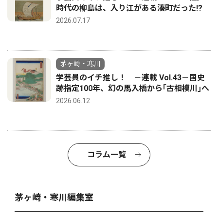
時代の柳島は、入り江がある湊町だった!?
2026.07.17
茅ヶ崎・寒川
学芸員のイチ推し！ －連載 Vol.43－国史
跡指定100年、幻の馬入橋から｢古相模川｣へ
2026.06.12
コラム一覧
茅ヶ崎・寒川編集室