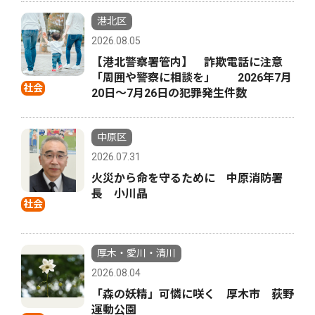
港北区
2026.08.05
【港北警察署管内】 詐欺電話に注意
「周囲や警察に相談を」 2026年7月
社会
20日〜7月26日の犯罪発生件数
中原区
2026.07.31
火災から命を守るために 中原消防署
長 小川晶
社会
厚木・愛川・清川
2026.08.04
「森の妖精」可憐に咲く 厚木市 荻野
運動公園