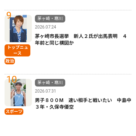
9
茅ヶ崎・寒川
2026.07.24
茅ヶ崎市長選挙 新人２氏が出馬表明 ４
年前と同じ構図か
トップニュ
ース
政治
10
茅ヶ崎・寒川
2026.07.31
男子８００M 速い相手と戦いたい 中島中
３年・久保寺優空
スポーツ