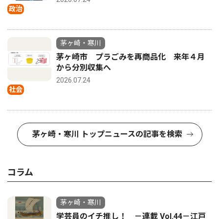
政治
茅ヶ崎・寒川
茅ヶ崎市 プラごみを再商品化 来年４月
から分別収集へ
2026.07.24
社会
茅ヶ崎・寒川 トップニュースの記事を検索
コラム
茅ヶ崎・寒川
学芸員のイチ推し！ －連載 Vol.44－江戸