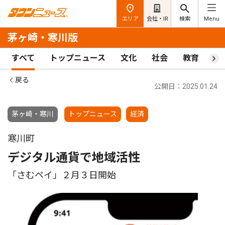
エリア
会社・IR
検索
Menu
茅ヶ崎・寒川版
すべて
トップニュース
文化
社会
教育
ス
戻る
公開日：2025.01.24
茅ヶ崎・寒川
トップニュース
経済
寒川町
デジタル通貨で地域活性
「さむペイ」２月３日開始