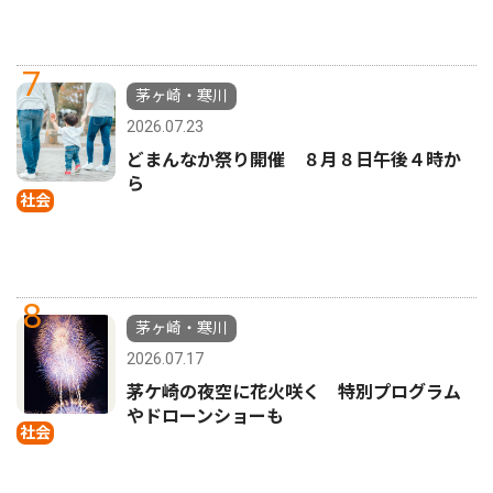
7
茅ヶ崎・寒川
2026.07.23
どまんなか祭り開催 ８月８日午後４時か
ら
社会
8
茅ヶ崎・寒川
2026.07.17
茅ケ崎の夜空に花火咲く 特別プログラム
やドローンショーも
社会