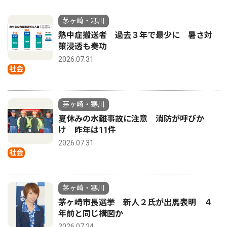
茅ヶ崎・寒川
熱中症搬送者 過去３年で最少に 暑さ対
策浸透も奏功
2026.07.31
社会
茅ヶ崎・寒川
夏休みの水難事故に注意 消防が呼びか
け 昨年は11件
2026.07.31
社会
茅ヶ崎・寒川
茅ヶ崎市長選挙 新人２氏が出馬表明 ４
年前と同じ構図か
2026.07.24