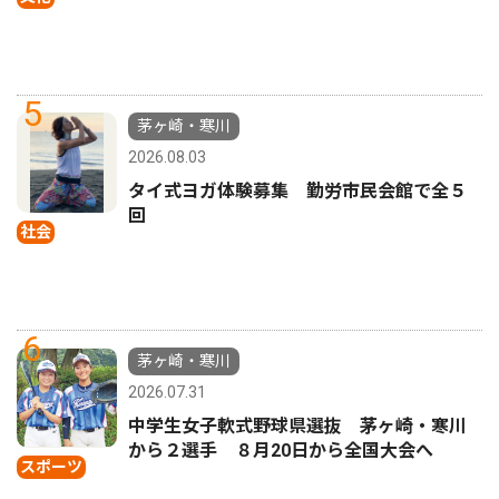
5
茅ヶ崎・寒川
2026.08.03
タイ式ヨガ体験募集 勤労市民会館で全５
回
社会
6
茅ヶ崎・寒川
2026.07.31
中学生女子軟式野球県選抜 茅ヶ崎・寒川
から２選手 ８月20日から全国大会へ
スポーツ