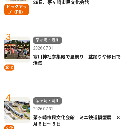
28日、茅ヶ崎市民文化会館
ピックアッ
プ（PR）
3
茅ヶ崎・寒川
2026.07.31
寒川神社参集殿で夏祭り 盆踊りや縁日で
活気
文化
4
茅ヶ崎・寒川
2026.07.31
茅ヶ崎市民文化会館 ミニ鉄道模型展 ８
月６日〜８日
文化