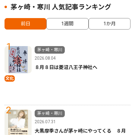
茅ヶ崎・寒川 人気記事ランキング
前日
1週間
1か月
1
茅ヶ崎・寒川
2026.08.04
８月８日は菱沼八王子神社へ
文化
2
茅ヶ崎・寒川
2026.07.31
大黒摩季さんが茅ヶ崎にやってくる ８月