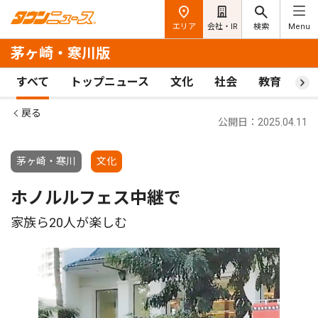
エリア
会社・IR
検索
Menu
茅ヶ崎・寒川版
すべて
トップニュース
文化
社会
教育
ス
戻る
公開日：2025.04.11
茅ヶ崎・寒川
文化
ホノルルフェス中継で
家族ら20人が楽しむ