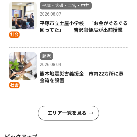
平塚・大磯・二宮・中井
2026.08.07
平塚市立土屋小学校 「お金がぐるぐる
回ってた」 吉沢郵便局が出前授業
社会
藤沢
2026.08.04
熊本地震災害義援金 市内22カ所に募
金箱を設置
社会
エリア一覧を見る
ピックアップ