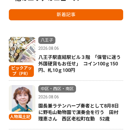
新着記事
八王子
2026.08.06
八王子駅直結駅ビル３階 ｢保管に迷う
外国硬貨もお任せ｣ コイン100ｇ150
ピックアッ
円、札10ｇ100円
プ（PR）
中区・西区・南区
2026.08.06
園長兼ラテンハープ奏者として8月8日
に野毛山動物園で演奏会を行う 田村
人物風土記
理恵さん 西区老松町在勤 52歳