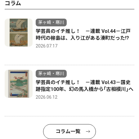
コラム
茅ヶ崎・寒川
学芸員のイチ推し！ －連載 Vol.44－江戸
時代の柳島は、入り江がある湊町だった!?
2026.07.17
茅ヶ崎・寒川
学芸員のイチ推し！ －連載 Vol.43－国史
跡指定100年、幻の馬入橋から｢古相模川｣へ
2026.06.12
コラム一覧