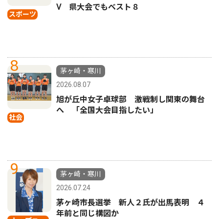
Ⅴ 県大会でもベスト８
スポーツ
8
茅ヶ崎・寒川
2026.08.07
旭が丘中女子卓球部 激戦制し関東の舞台
へ 「全国大会目指したい」
社会
9
茅ヶ崎・寒川
2026.07.24
茅ヶ崎市長選挙 新人２氏が出馬表明 ４
年前と同じ構図か