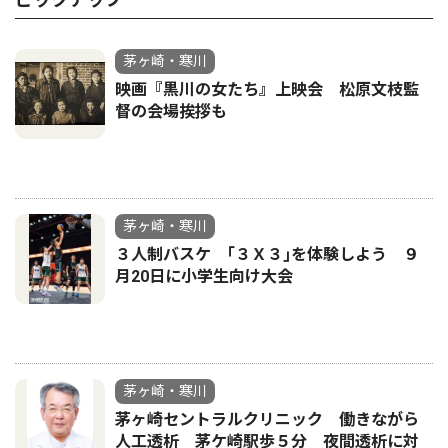
茅ヶ崎・寒川
映画『黒川の女たち』上映会 松原文枝監
督の会場挨拶も
茅ヶ崎・寒川
３人制バスケ ｢３Ｘ３｣を体験しよう ９
月20日に小学生向け大会
茅ヶ崎・寒川
茅ヶ崎セントラルクリニック 働きながら
人工透析 茅ケ崎駅歩５分 夜間透析に対