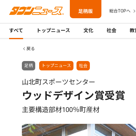
足柄版
総合TOPへ
すべて
トップニュース
文化
社会
教
戻る
足柄
トップニュース
社会
山北町スポーツセンター
ウッドデザイン賞受賞
主要構造部材100％町産材