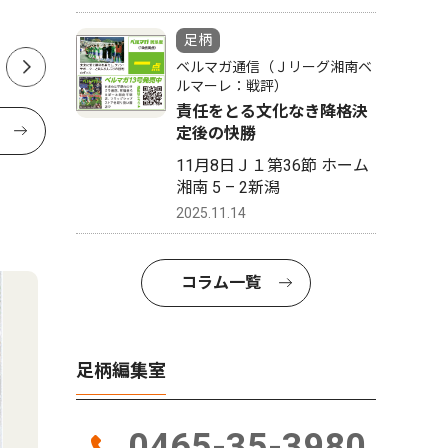
足柄
ベルマガ通信（Ｊリーグ湘南ベ
ルマーレ：戦評）
責任をとる文化なき降格決
定後の快勝
11月8日Ｊ１第36節 ホーム
湘南 5 – 2新潟
2025.11.14
コラム一覧
足柄編集室
0465-35-3980