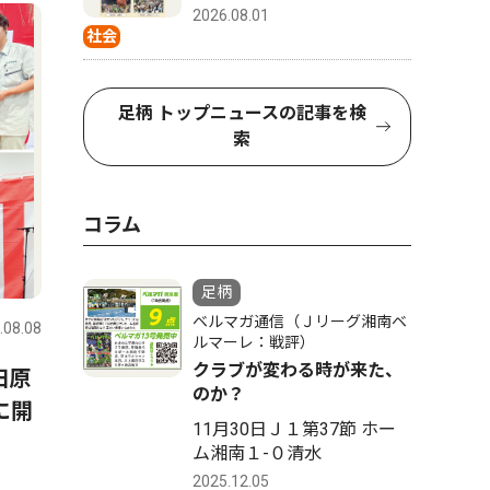
4
5
2026.08.01
社会
足柄 トップニュースの記事を検
索
コラム
トップニュース
社会
ピックアッ
足柄
ベルマガ通信（Ｊリーグ湘南ベ
.08.08
足柄
2026.08.08
足柄
ルマーレ：戦評）
クラブが変わる時が来た、
田原
開成町 「非常用持出袋」補
子どもを
のか？
に開
助、関心高く ４カ月で100
月29日
11月30日Ｊ１第37節 ホー
人超
ム湘南１-０清水
2025.12.05