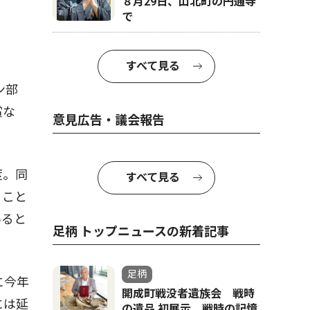
８月29日、山北町の円通寺
で
すべて見る
ン部
賞な
意見広告・議会報告
度。同
すべて見る
ること
いると
足柄 トップニュースの新着記事
足柄
に今年
開成町戦没者遺族会 戦時
には延
の遺品 初展示 戦時の記憶