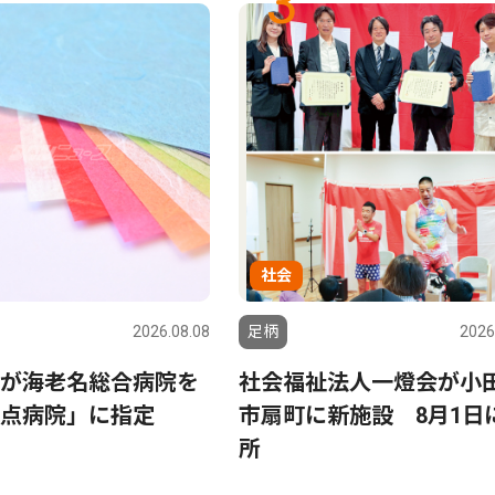
3
社会
2026.08.08
足柄
2026
が海老名総合病院を
社会福祉法人一燈会が小
点病院」に指定
市扇町に新施設 8月1日
所