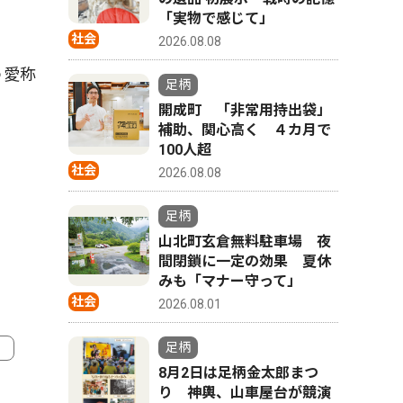
「実物で感じて」
社会
2026.08.08
う愛称
足柄
。
開成町 「非常用持出袋」
補助、関心高く ４カ月で
100人超
社会
2026.08.08
足柄
山北町玄倉無料駐車場 夜
間閉鎖に一定の効果 夏休
みも「マナー守って」
社会
2026.08.01
足柄
8月2日は足柄金太郎まつ
り 神輿、山車屋台が競演