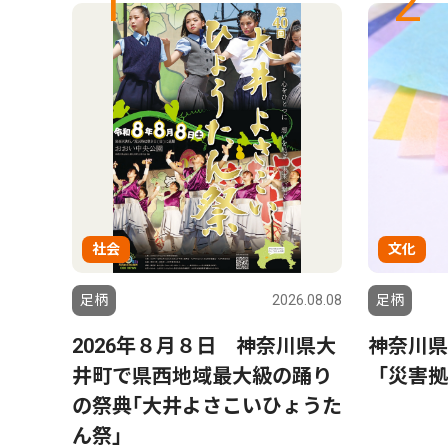
1
2
社会
文化
6.08.08
足柄
2026.08.08
足柄
 山
2026年８月８日 神奈川県大
神奈川県
井町で県西地域最大級の踊り
「災害拠
の祭典｢大井よさこいひょうた
ん祭｣