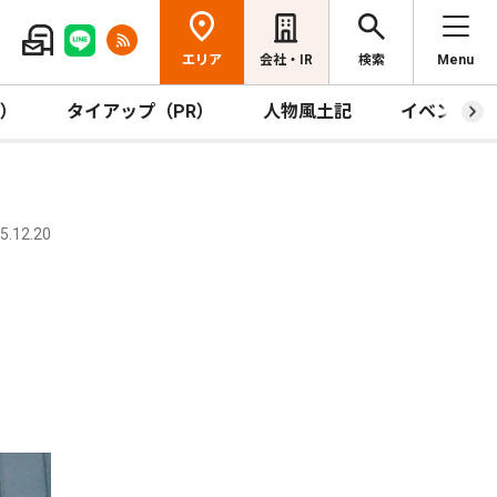
エリア
会社・IR
検索
Menu
R）
タイアップ（PR）
人物風土記
イベント
.12.20