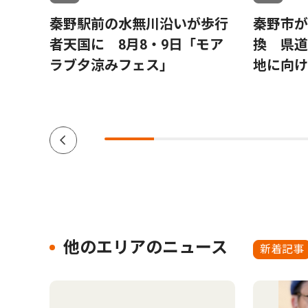
節子
秦野駅前の水無川沿いが歩行
秦野市が
士の
者天国に 8月8・9日「モア
換 県道
ブッ
ラブ夕涼みフェス」
地に向け
」を出
他のエリアのニュース
新着記事