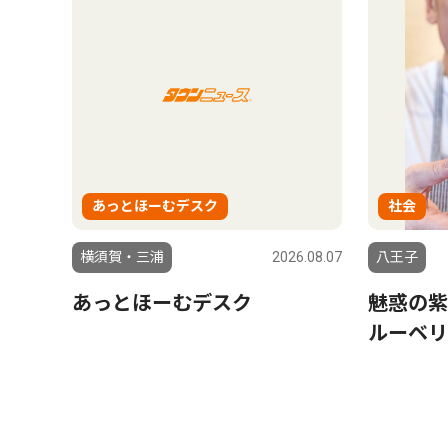
あっとほーむデスク
社会
横須賀・三浦
2026.08.07
八王子
あっとほーむデスク
魅惑の紫
ルーベリ