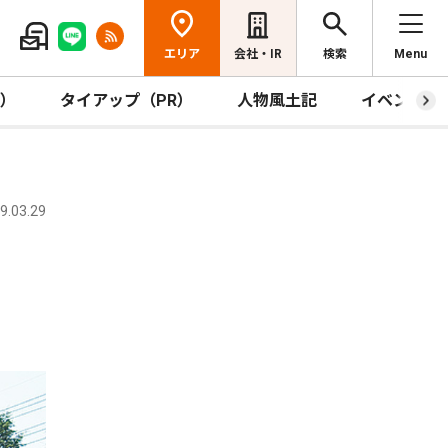
エリア
会社・IR
検索
Menu
R）
タイアップ（PR）
人物風土記
イベント
.03.29