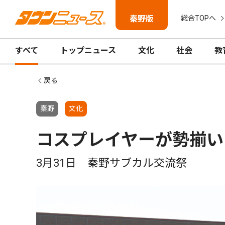
秦野版
総合TOPへ
すべて
トップニュース
文化
社会
教
戻る
秦野
文化
コスプレイヤーが勢揃い
3月31日 秦野サブカル交流祭