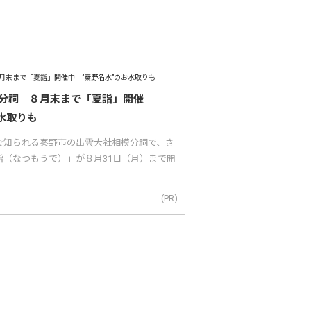
分祠 ８月末まで「夏詣」開催
水取りも
で知られる秦野市の出雲大社相模分祠で、さ
詣（なつもうで）」が８月31日（月）まで開
(PR)