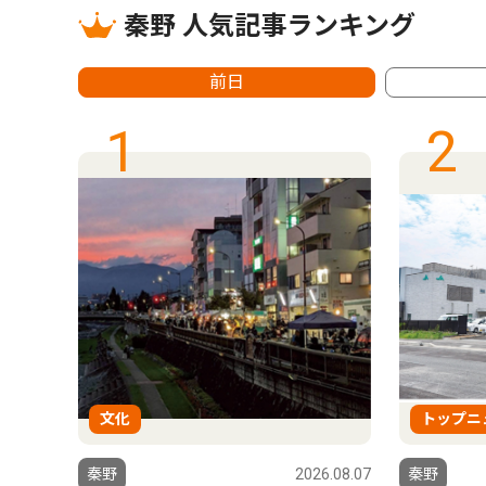
秦野 人気記事ランキング
前日
1
2
文化
トップニ
6.07.31
秦野
2026.08.07
秦野