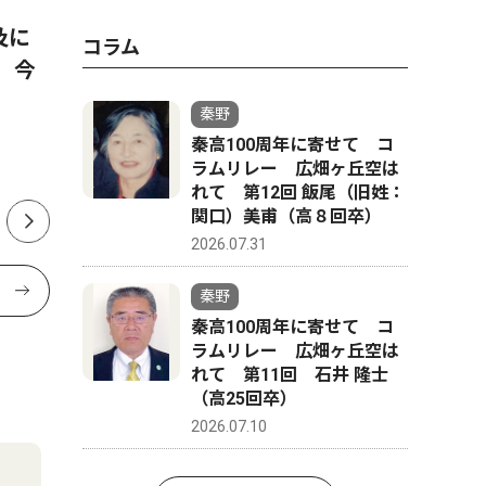
及に
水泳で全国・関東大会へ 秦
8月11〜
コラム
 今
野市内中学生４人
オラマに
で個展
秦野
秦高100周年に寄せて コ
ラムリレー 広畑ヶ丘空は
れて 第12回 飯尾（旧姓：
関口）美甫（高８回卒）
2026.07.31
秦野
秦高100周年に寄せて コ
ラムリレー 広畑ヶ丘空は
れて 第11回 石井 隆士
（高25回卒）
2026.07.10