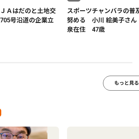
ＪＡはだのと土地交
スポーツチャンバラの普
705号沿道の企業立
努める 小川 絵美子さん
泉在住 47歳
もっと見る