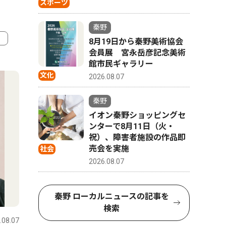
スポーツ
秦野
8月19日から秦野美術協会
会員展 宮永岳彦記念美術
4
5
館市民ギャラリー
文化
2026.08.07
秦野
イオン秦野ショッピングセ
ンターで8月11日（火・
祝）、障害者施設の作品即
売会を実施
社会
2026.08.07
スポーツ
文化
秦野 ローカルニュースの記事を
検索
.08.07
秦野
2026.07.31
秦野