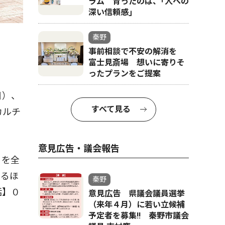
ラム 育ったのは、｢人への
深い信頼感｣
秦野
事前相談で不安の解消を
富士見斎場 想いに寄りそ
ったプランをご提案
日）、
すべて見る
カルチ
意見広告・議会報告
」を全
まるほ
秦野
話】０
意見広告 県議会議員選挙
（来年４月）に若い立候補
予定者を募集‼ 秦野市議会