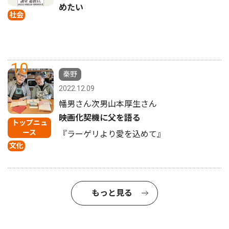
めたい
社会
10
秦野
2022.12.09
幡男さん次男山本厚生さん
映画化契機に父を語る
トップニュ
ース
『ラーゲリより愛を込めて』
文化
もっと見る