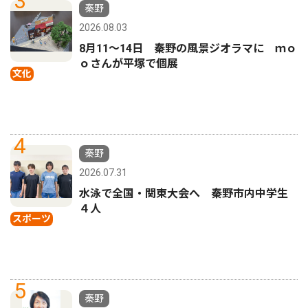
3
秦野
2026.08.03
8月11〜14日 秦野の風景ジオラマに ｍｏ
ｏさんが平塚で個展
文化
4
秦野
2026.07.31
水泳で全国・関東大会へ 秦野市内中学生
４人
スポーツ
5
秦野