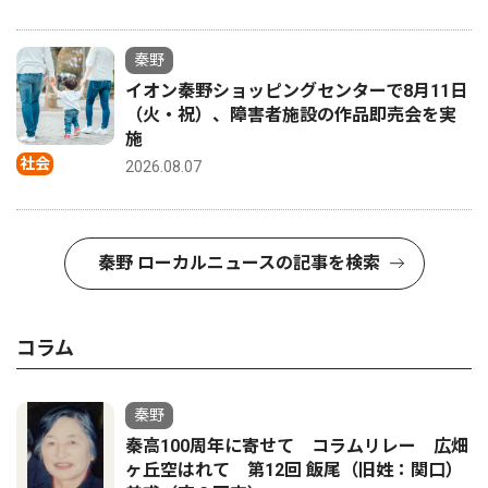
秦野
イオン秦野ショッピングセンターで8月11日
（火・祝）、障害者施設の作品即売会を実
施
社会
2026.08.07
秦野 ローカルニュースの記事を検索
コラム
秦野
秦高100周年に寄せて コラムリレー 広畑
ヶ丘空はれて 第12回 飯尾（旧姓：関口）