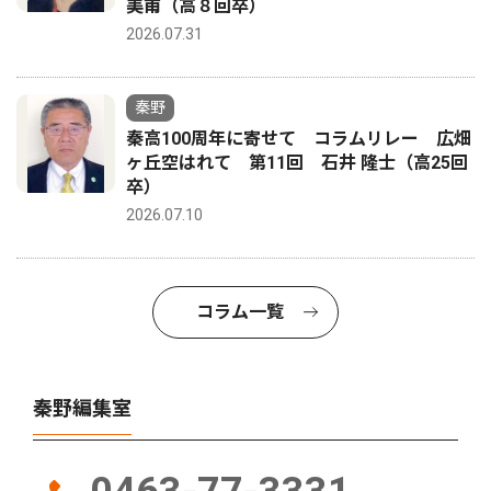
美甫（高８回卒）
2026.07.31
秦野
秦高100周年に寄せて コラムリレー 広畑
ヶ丘空はれて 第11回 石井 隆士（高25回
卒）
2026.07.10
コラム一覧
秦野編集室