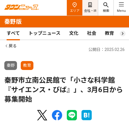
エリア
会社・IR
検索
Menu
秦野版
すべて
トップニュース
文化
社会
教育
ス
戻る
公開日：2025.02.26
秦野
教育
秦野市立南公民館で「小さな科学館
『サイエンス・びば』」、3月6日から
募集開始