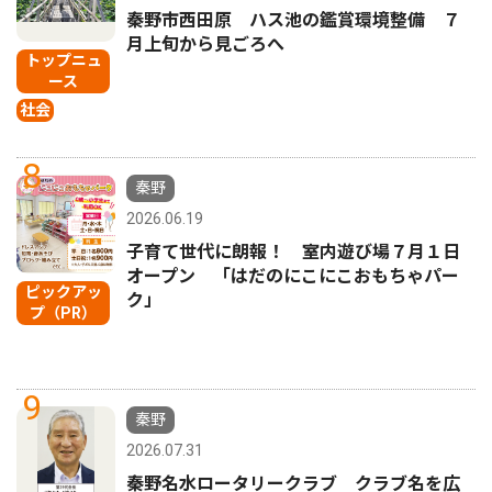
秦野市西田原 ハス池の鑑賞環境整備 ７
月上旬から見ごろへ
トップニュ
ース
社会
8
秦野
2026.06.19
子育て世代に朗報！ 室内遊び場７月１日
オープン 「はだのにこにこおもちゃパー
ピックアッ
ク」
プ（PR）
9
秦野
2026.07.31
秦野名水ロータリークラブ クラブ名を広