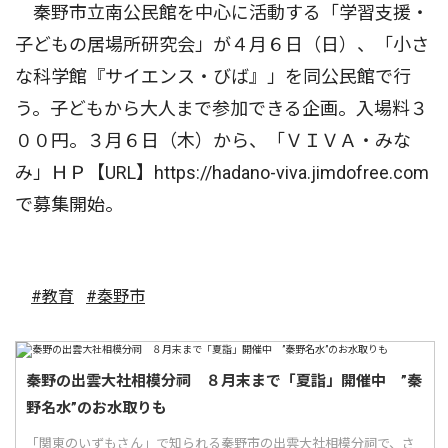
秦野市立南公民館を中心に活動する「学習支援・
子どもの居場所研究会」が４月６日（日）、「小さ
な科学館『サイエンス・びば』」を同公民館で行
う。子どもから大人まで参加できる企画。入場料３
００円。３月６日（木）から、「ＶＩＶＡ・みな
み」ＨＰ【URL】https://hadano-viva.jimdofree.com
で募集開始。
#教育
#秦野市
秦野の出雲大社相模分祠 ８月末まで「夏詣」開催中 ”秦
野名水”のお水取りも
「関東のいずもさん」で知られる秦野市の出雲大社相模分祠で、さ