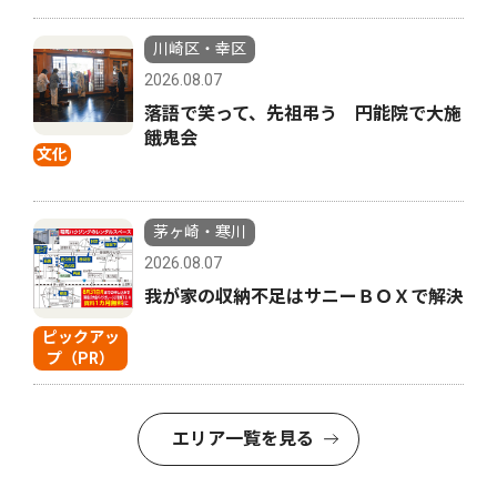
川崎区・幸区
2026.08.07
落語で笑って、先祖弔う 円能院で大施
餓鬼会
文化
茅ヶ崎・寒川
2026.08.07
我が家の収納不足はサニーＢＯＸで解決
ピックアッ
プ（PR）
エリア一覧を見る