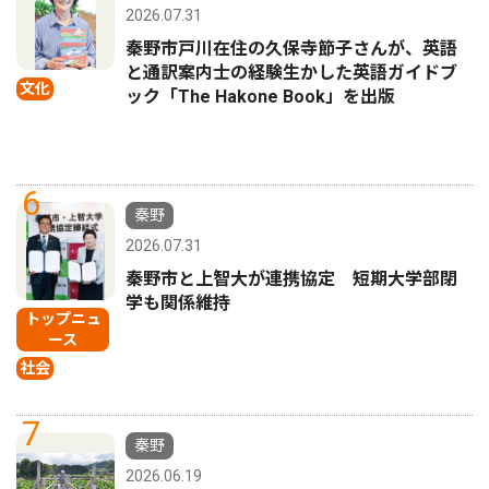
2026.07.31
秦野市戸川在住の久保寺節子さんが、英語
と通訳案内士の経験生かした英語ガイドブ
文化
ック「The Hakone Book」を出版
6
秦野
2026.07.31
秦野市と上智大が連携協定 短期大学部閉
学も関係維持
トップニュ
ース
社会
7
秦野
2026.06.19