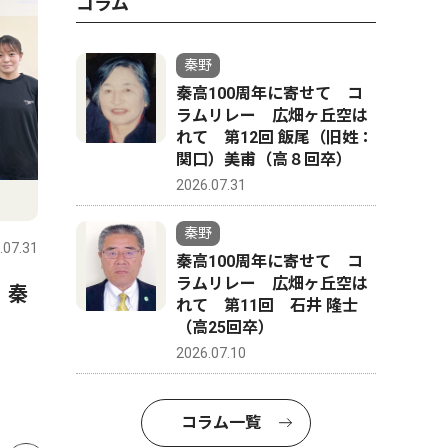
コラム
秦野
秦高100周年に寄せて コ
ラムリレー 広畑ヶ丘空は
れて 第12回 飯尾（旧姓：
関口）美甫（高８回卒）
2026.07.31
スポーツ
文化
秦野
.07.31
秦野
2026.07.31
秦野
秦高100周年に寄せて コ
ラムリレー 広畑ヶ丘空は
 秦
延長戦制しコメッツ優勝 な
秦野市戸
れて 第11回 石井 隆士
かしん旗争奪野球大会
さんが、
（高25回卒）
経験生か
2026.07.10
ク「The 
版
コラム一覧