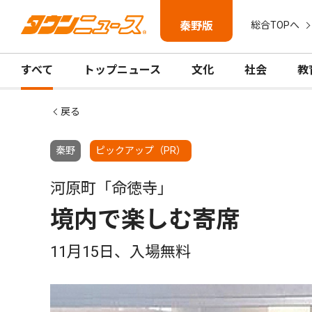
秦野版
総合TOPへ
すべて
トップニュース
文化
社会
教
戻る
秦野
ピックアップ（PR）
河原町「命徳寺」
境内で楽しむ寄席
11月15日、入場無料