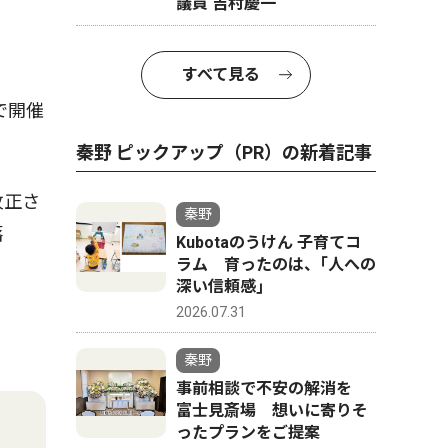
議員 吉村慶一
すべて見る
で開催
秦野 ピックアップ（PR）の新着記事
牧正さ
秦野
落
Kubotaのうけん 子育てコ
ラム 育ったのは、｢人への
深い信頼感｣
2026.07.31
秦野
事前相談で不安の解消を
富士見斎場 想いに寄りそ
ったプランをご提案