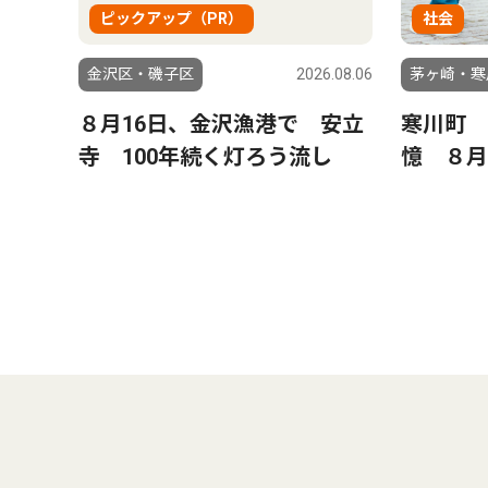
ピックアップ（PR）
社会
金沢区・磯子区
2026.08.06
茅ヶ崎・寒
８月16日、金沢漁港で 安立
寒川町 
寺 100年続く灯ろう流し
憶 ８月