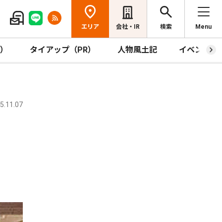
エリア
会社・IR
検索
Menu
R）
タイアップ（PR）
人物風土記
イベント
.11.07