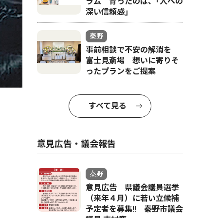
ラム 育ったのは、｢人への
深い信頼感｣
秦野
事前相談で不安の解消を
富士見斎場 想いに寄りそ
ったプランをご提案
すべて見る
意見広告・議会報告
秦野
意見広告 県議会議員選挙
（来年４月）に若い立候補
予定者を募集‼ 秦野市議会