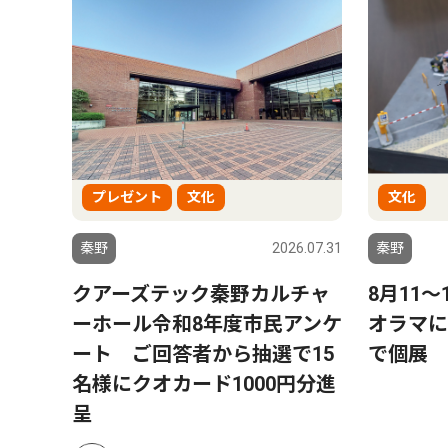
プレゼント
文化
文化
6.08.01
秦野
2026.07.31
秦野
ー」
クアーズテック秦野カルチャ
8月11
トにパ
ーホール令和8年度市民アンケ
オラマに
プ数
ート ご回答者から抽選で15
で個展
名様にクオカード1000円分進
呈