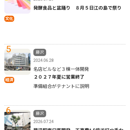
発酵食品と盆踊り ８月５日江の島で祭り
文化
5
藤沢
2024.06.28
名店ビルなど３棟一体開発
２０２７年夏に営業終了
経済
準備組合がテナントに説明
6
藤沢
2026.07.24