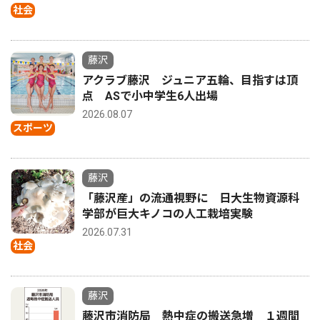
社会
藤沢
アクラブ藤沢 ジュニア五輪、目指すは頂
点 ASで小中学生6人出場
2026.08.07
スポーツ
藤沢
「藤沢産」の流通視野に 日大生物資源科
学部が巨大キノコの人工栽培実験
2026.07.31
社会
藤沢
藤沢市消防局 熱中症の搬送急増 １週間