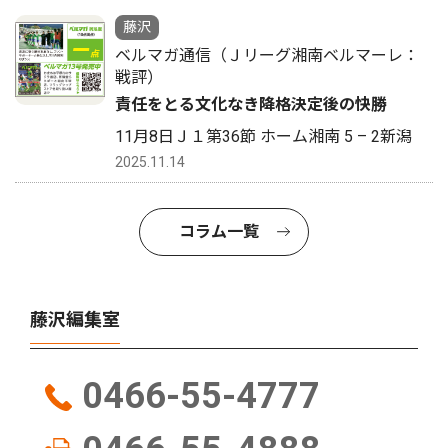
藤沢
ベルマガ通信（Ｊリーグ湘南ベルマーレ：
戦評）
責任をとる文化なき降格決定後の快勝
11月8日Ｊ１第36節 ホーム湘南 5 – 2新潟
2025.11.14
コラム一覧
藤沢編集室
0466-55-4777