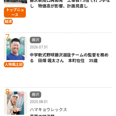
藤沢駅南口再開発 工事費1.5倍で打つ手な
し 物価高が影響、計画見直し
トップニュ
ース
経済
7
藤沢
2026.07.31
中学軟式野球藤沢選抜チームの監督を務め
る 田畑 颯太さん 本町在住 35歳
人物風土記
8
藤沢
2025.08.01
ハマキョウレックス