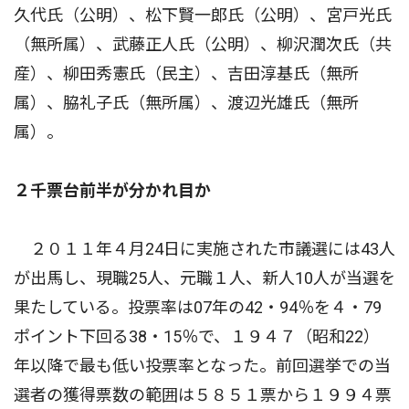
久代氏（公明）、松下賢一郎氏（公明）、宮戸光氏
（無所属）、武藤正人氏（公明）、柳沢潤次氏（共
産）、柳田秀憲氏（民主）、吉田淳基氏（無所
属）、脇礼子氏（無所属）、渡辺光雄氏（無所
属）。
２千票台前半が分かれ目か
２０１１年４月24日に実施された市議選には43人
が出馬し、現職25人、元職１人、新人10人が当選を
果たしている。投票率は07年の42・94％を４・79
ポイント下回る38・15％で、１９４７（昭和22）
年以降で最も低い投票率となった。前回選挙での当
選者の獲得票数の範囲は５８５１票から１９９４票