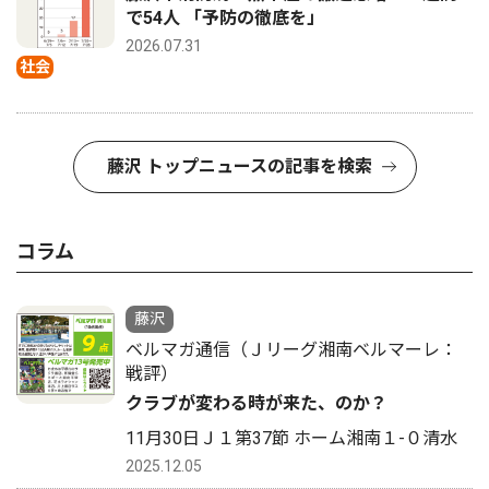
で54人 「予防の徹底を」
2026.07.31
社会
藤沢 トップニュースの記事を検索
コラム
藤沢
ベルマガ通信（Ｊリーグ湘南ベルマーレ：
戦評）
クラブが変わる時が来た、のか？
11月30日Ｊ１第37節 ホーム湘南１-０清水
2025.12.05