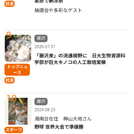
葛原で納涼祭
社会
抽選会や多彩なゲスト
9
藤沢
2026.07.31
「藤沢産」の流通視野に 日大生物資源科
学部が巨大キノコの人工栽培実験
トップニュ
ース
社会
10
藤沢
2024.08.23
湘南台在住 神山大地さん
野球 世界大会で準優勝
スポーツ