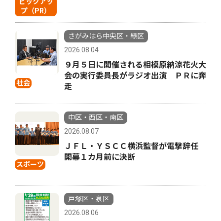
ピックアッ
プ（PR）
さがみはら中央区・緑区
2026.08.04
９月５日に開催される相模原納涼花火大
会の実行委員長がラジオ出演 ＰＲに奔
社会
走
中区・西区・南区
2026.08.07
ＪＦＬ・ＹＳＣＣ横浜監督が電撃辞任
開幕１カ月前に決断
スポーツ
戸塚区・泉区
2026.08.06