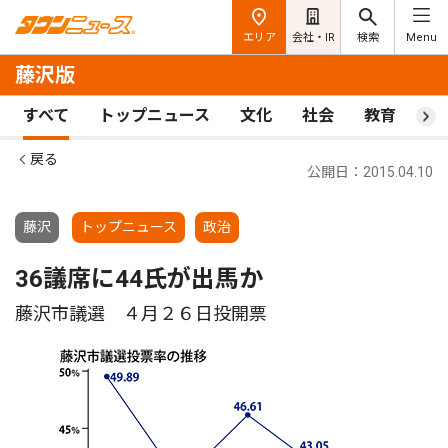
エリア
会社・IR
検索
Menu
藤沢版
すべて
トップニュース
文化
社会
教育
ス
戻る
公開日：2015.04.10
藤沢
トップニュース
政治
36議席に44氏が出馬か
藤沢市議選 ４月２６日投開票