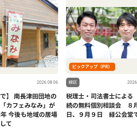
ピックアップ（PR）
2026.08.06
緑区
2026
で】 南長津田団地の
税理士・司法書士による
「カフェみなみ」が
続の無料個別相談会 ８月
周年 今後も地域の居場
日、９月９日 緑公会堂
して