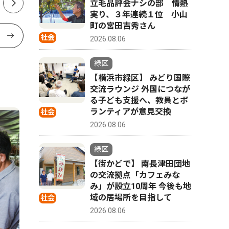
立毛品評会ナシの部 情熱
実り、３年連続１位 小山
町の宮田吉秀さん
社会
2026.08.06
緑区
【横浜市緑区】 みどり国際
交流ラウンジ 外国につなが
る子ども支援へ、教員とボ
ランティアが意見交換
社会
2026.08.06
緑区
【街かどで】 南長津田団地
の交流拠点「カフェみな
み」が設立10周年 今後も地
域の居場所を目指して
社会
2026.08.06