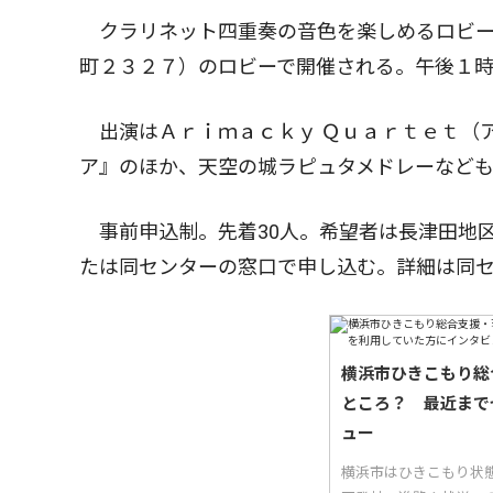
クラリネット四重奏の音色を楽しめるロビー
町２３２７）のロビーで開催される。午後１時
出演はＡｒｉｍａｃｋｙ Ｑｕａｒｔｅｔ（ア
ア』のほか、天空の城ラピュタメドレーなど
事前申込制。先着30人。希望者は長津田地
たは同センターの窓口で申し込む。詳細は同
横浜市ひきこもり総
ところ？ 最近まで
ュー
横浜市はひきこもり状