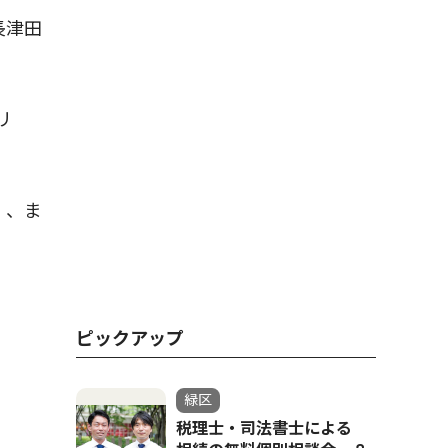
長津田
リ
）、ま
ピックアップ
緑区
税理士・司法書士による