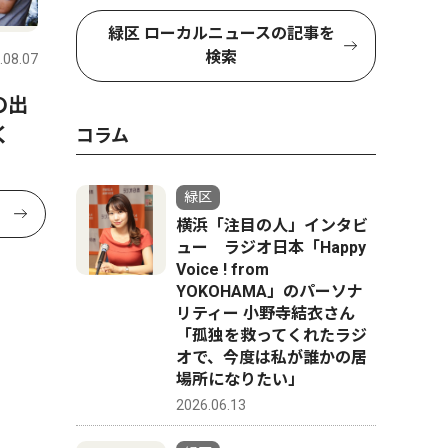
緑区 ローカルニュースの記事を
検索
.08.07
の出
く
コラム
緑区
横浜「注目の人」インタビ
ュー ラジオ日本「Happy
Voice ! from
YOKOHAMA」のパーソナ
リティー 小野寺結衣さん
「孤独を救ってくれたラジ
オで、今度は私が誰かの居
場所になりたい」
2026.06.13