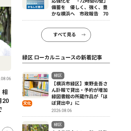
応強化を 「72時間の壁」
備蓄を 優しく、強く、豊
かな横浜へ 市政報告 70
すべて見る
緑区 ローカルニュースの新着記事
人物風土記
社会
緑区
.08.06
緑区
2026.08.06
緑区
【横浜市緑区】東野圭吾さ
ん訃報で貸出・予約が増加
 相
8月22日に緑公会堂で開催さ
霧が丘 
緑図書館の所蔵作品が「ほ
20
れる「よこはまみらいフェ
落語会 
ぼ貸出中」に
文化
で
ス」を企画した 二宮 明さ
トーク」
2026.08.06
ん 中山在住 48歳
緑区