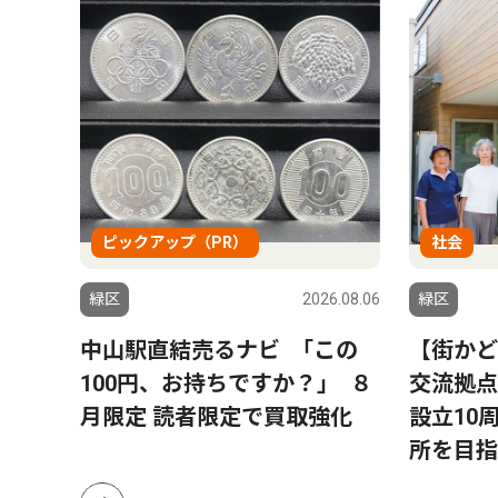
ピックアップ（PR）
社会
6.08.06
緑区
2026.08.06
緑区
ハラ｣
中山駅直結売るナビ ｢この
【街かど
100円、お持ちですか？｣ ８
交流拠点
月限定 読者限定で買取強化
設立10
所を目指