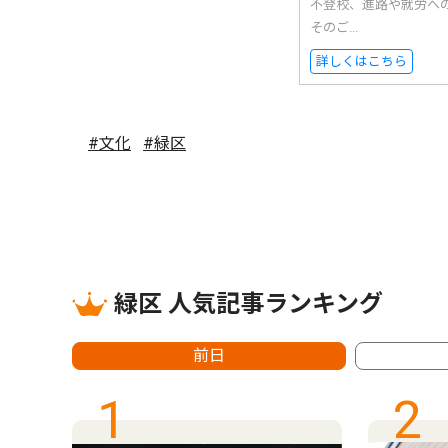
不登校、進路や就労へ
そのご...
詳しくはこちら
#文化
#緑区
緑区 人気記事ランキング
前日
1
2