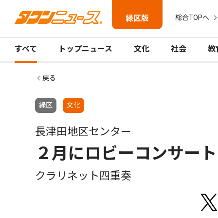
緑区版
総合TOPへ
すべて
トップニュース
文化
社会
教
戻る
緑区
文化
長津田地区センター
２月にロビーコンサート
クラリネット四重奏