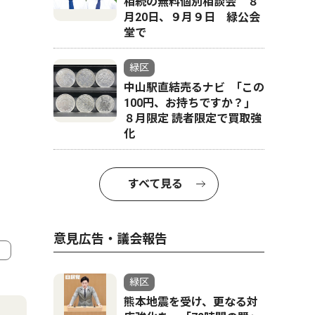
相続の無料個別相談会 ８
月20日、９月９日 緑公会
堂で
緑区
中山駅直結売るナビ ｢この
100円、お持ちですか？｣
８月限定 読者限定で買取強
化
すべて見る
意見広告・議会報告
4
5
緑区
熊本地震を受け、更なる対