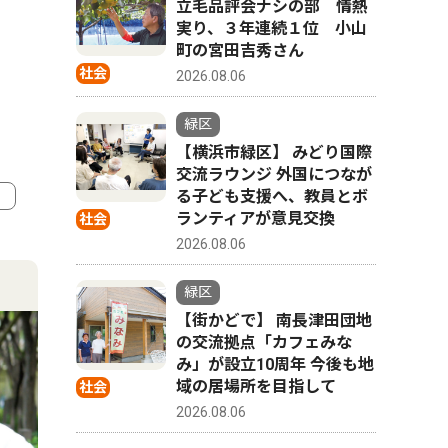
立毛品評会ナシの部 情熱
実り、３年連続１位 小山
町の宮田吉秀さん
社会
2026.08.06
緑区
【横浜市緑区】 みどり国際
交流ラウンジ 外国につなが
る子ども支援へ、教員とボ
ランティアが意見交換
社会
4
5
2026.08.06
緑区
【街かどで】 南長津田団地
の交流拠点「カフェみな
み」が設立10周年 今後も地
域の居場所を目指して
社会
2026.08.06