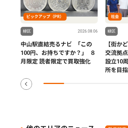
ピックアップ（PR）
社会
6.08.06
緑区
2026.08.06
緑区
ハラ｣
中山駅直結売るナビ ｢この
【街かど
100円、お持ちですか？｣ ８
交流拠点
月限定 読者限定で買取強化
設立10
所を目指