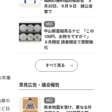
相続の無料個別相談会 ８
月20日、９月９日 緑公会
堂で
緑区
中山駅直結売るナビ ｢この
100円、お持ちですか？｣
８月限定 読者限定で買取強
化
すべて見る
の卒業
意見広告・議会報告
出身の
緑区
熊本地震を受け、更なる対
など日