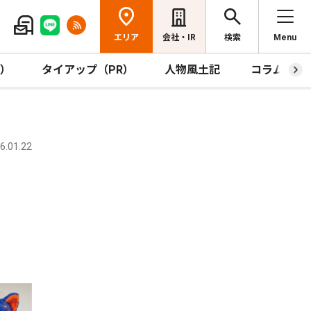
エリア
会社・IR
検索
Menu
R）
タイアップ（PR）
人物風土記
コラム
.01.22