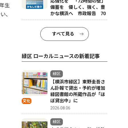
応強化を 「72時間の壁」
年生
備蓄を 優しく、強く、豊
かな横浜へ 市政報告 70
合い、
すべて見る
緑区 ローカルニュースの新着記事
緑区
【横浜市緑区】東野圭吾さ
ん訃報で貸出・予約が増加
緑図書館の所蔵作品が「ほ
ぼ貸出中」に
文化
2026.08.06
緑区