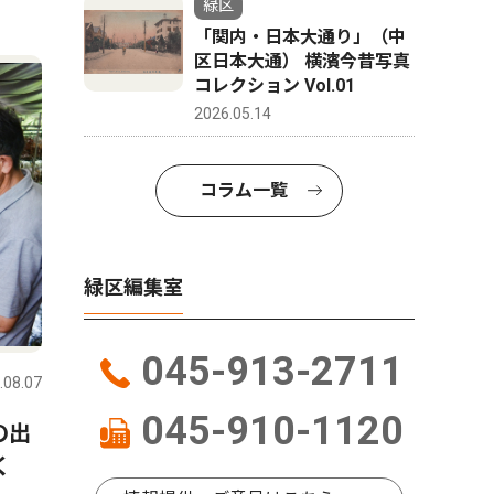
緑区
「関内・日本大通り」（中
区日本大通） 横濱今昔写真
コレクション Vol.01
2026.05.14
コラム一覧
緑区編集室
045-913-2711
.08.07
045-910-1120
の出
く