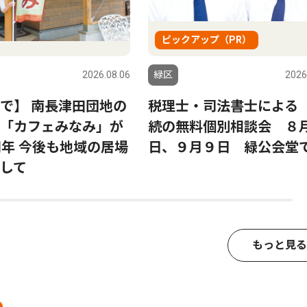
ピックアップ（PR）
2026.08.06
緑区
2026
で】 南長津田団地の
税理士・司法書士による
「カフェみなみ」が
続の無料個別相談会 ８月
周年 今後も地域の居場
日、９月９日 緑公会堂
して
もっと見る