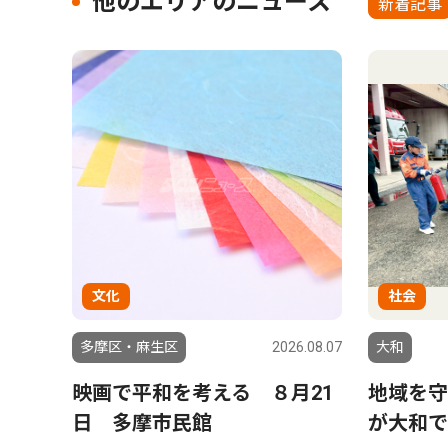
他のエリアのニュース
新着記事
文化
社会
多摩区・麻生区
2026.08.07
大和
映画で平和を考える ８月21
地域を守
日 多摩市民館
が大和で