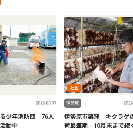
社会
2026.08.07
伊勢原
2026
る少年消防団 76人
伊勢原市粟窪 キクラゲ
活動中
荷最盛期 10月末まで続