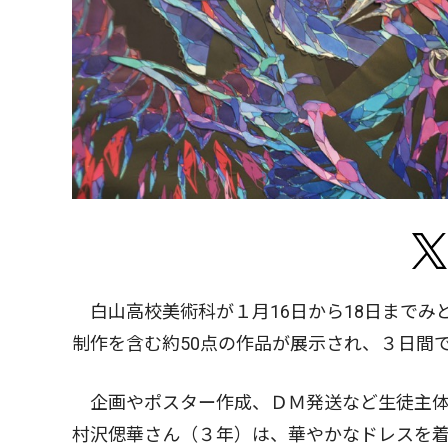
白山高校美術科が１月16日から18日までみ
制作を含む約50点の作品が展示され、３日間
企画やポスター作成、ＤＭ発送など生徒主体
村沢偲華さん（３年）は、華やかなドレスを