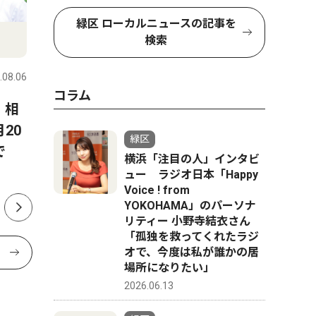
緑区 ローカルニュースの記事を
検索
人物風土記
社会
.08.06
緑区
2026.08.06
緑区
コラム
 相
8月22日に緑公会堂で開催さ
霧が丘 
20
れる「よこはまみらいフェ
落語会 
緑区
で
ス」を企画した 二宮 明さ
トーク」
横浜「注目の人」インタビ
ん 中山在住 48歳
ュー ラジオ日本「Happy
Voice ! from
YOKOHAMA」のパーソナ
リティー 小野寺結衣さん
「孤独を救ってくれたラジ
オで、今度は私が誰かの居
場所になりたい」
2026.06.13