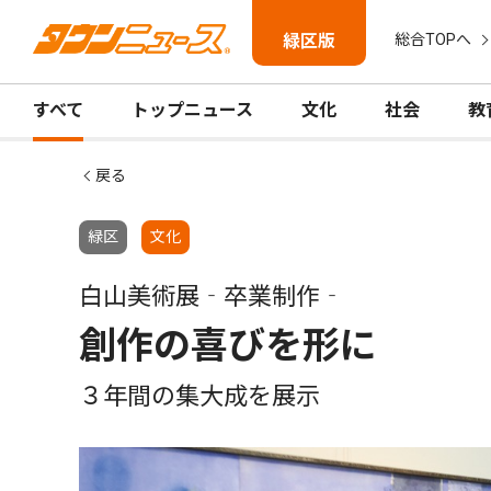
緑区版
総合TOPへ
すべて
トップニュース
文化
社会
教
戻る
緑区
文化
白山美術展‐卒業制作‐
創作の喜びを形に
３年間の集大成を展示