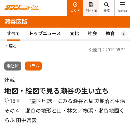
エリア
会社・IR
検索
Menu
瀬谷区版
すべて
トップニュース
文化
社会
教育
ス
戻る
公開日：2019.08.29
瀬谷区
コラム
連載
地図・絵図で見る瀬谷の生い立ち
第16回 『皇国地誌』にみる瀬谷と周辺集落と生活
その４ 瀬谷の地形と山・林文／横浜・瀬谷地図く
らぶ 田中常義