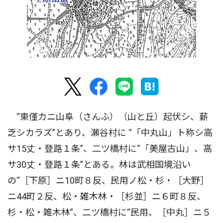
“東僅カニ山阜（さんふ）（山と丘）起伏シ、薪
乏シカラズ”とあり、瀬谷村に “「中丸山」ト称シ高
サ15丈・登路１条”、二ツ橋村に“「美屋古山」、高
サ30丈・登路１条”とある。林は武相国境沿い
の“［下原］ニ10町８反、民用ノ松・杉・［大野］
ニ44町２反、松・雑木林・［杉並］ニ６町８反、
杉・松・雑木林”、二ツ橋村に“民用、［中丸］ニ５