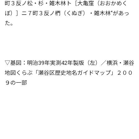
町３反ノ松・杉・雑木林ト［大亀窪（おおかめく
ぼ）］ニ７町３反ノ椚（くぬぎ）・雑木林”があっ
た。
▽基図：明治39年実測42年製版（左）／横浜・瀬谷
地図くらぶ「瀬谷区歴史地名ガイドマップ」２００
９の一部