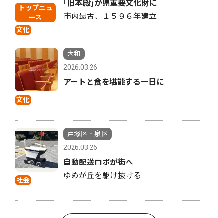
｢旧本殿｣が県重要文化財に
トップニュ
市内最古、１５９６年建立
ース
文化
大和
2026.03.26
アートと食を堪能する一日に
文化
戸塚区・泉区
2026.03.26
自動配送ロボが街へ
ゆめが丘を駆け抜ける
社会