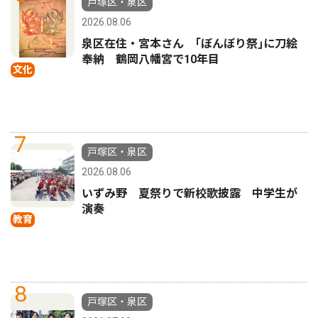
戸塚区・泉区
2026.08.06
泉区在住・宮本さん ｢ぼんぼり祭｣に刀絵
奉納 鶴岡八幡宮で10年目
文化
7
戸塚区・泉区
2026.08.06
いずみ野 夏祭りで新校歌披露 中学生が
演奏
教育
8
戸塚区・泉区