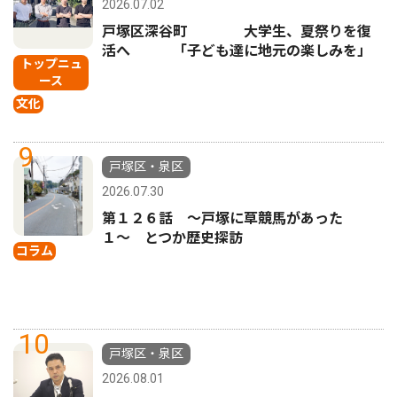
2026.07.02
戸塚区深谷町 大学生、夏祭りを復
活へ 「子ども達に地元の楽しみを」
トップニュ
ース
文化
9
戸塚区・泉区
2026.07.30
第１２６話 〜戸塚に草競馬があった
１〜 とつか歴史探訪
コラム
10
戸塚区・泉区
2026.08.01