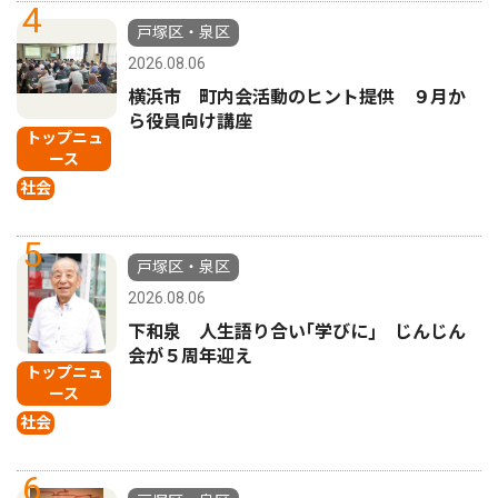
4
戸塚区・泉区
2026.08.06
横浜市 町内会活動のヒント提供 ９月か
ら役員向け講座
トップニュ
ース
社会
5
戸塚区・泉区
2026.08.06
下和泉 人生語り合い｢学びに｣ じんじん
会が５周年迎え
トップニュ
ース
社会
6