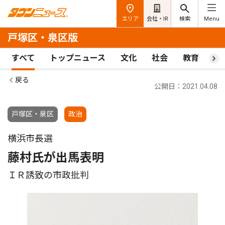
エリア
会社・IR
検索
Menu
戸塚区・泉区版
すべて
トップニュース
文化
社会
教育
ス
戻る
公開日：2021.04.08
戸塚区・泉区
政治
横浜市長選
藤村氏が出馬表明
ＩＲ誘致の市政批判