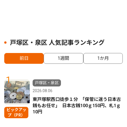
戸塚区・泉区 人気記事ランキング
前日
1週間
1か月
1
戸塚区・泉区
2026.08.06
東戸塚駅西口徒歩１分 ｢保管に迷う日本古
銭もお任せ｣ 日本古銭100ｇ150円、札1ｇ
ピックアッ
10円
プ（PR）