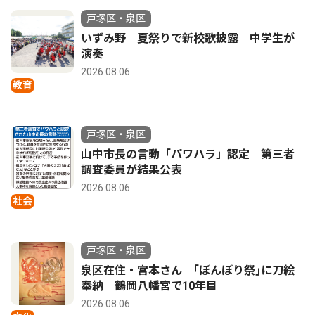
戸塚区・泉区
いずみ野 夏祭りで新校歌披露 中学生が
演奏
2026.08.06
教育
戸塚区・泉区
山中市長の言動「パワハラ」認定 第三者
調査委員が結果公表
2026.08.06
社会
戸塚区・泉区
泉区在住・宮本さん ｢ぼんぼり祭｣に刀絵
奉納 鶴岡八幡宮で10年目
2026.08.06