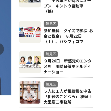
門 中古車店が菊名にオー
プン キントウ自動車
（株）
鶴見区
参加無料 クイズで学ぶ｢お
金と税金｣ ８月22日
（土）、パシフィコで
鶴見区
９月26日 新感覚のエンタ
メを 川崎日航ホテルディ
ナーショー
鶴見区
５人に１人が相続税を申告
「相続のことなら」 税理士
大里慶三事務所