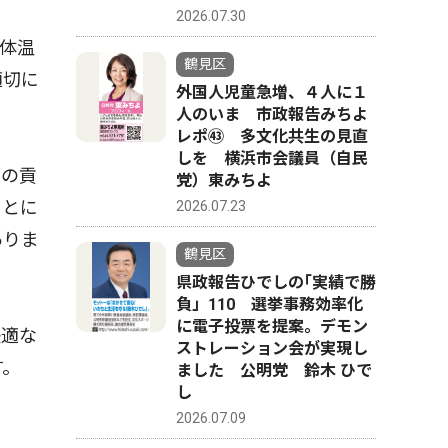
2026.07.30
体温
鶴見区
適切に
外国人児童急増、４人に１
人のいま 市政報告みちよ
レポ㊸ 多文化共生の見直
しを 横浜市会議員（自民
らの貢
党）東みちよ
もとに
2026.07.23
ありま
鶴見区
県政報告ひでしの｢実績で勝
負」110 選挙事務効率化
に電子投票を提案。デモン
快適な
ストレーション会が実現し
す。
ました 公明党 鈴木 ひで
し
2026.07.09