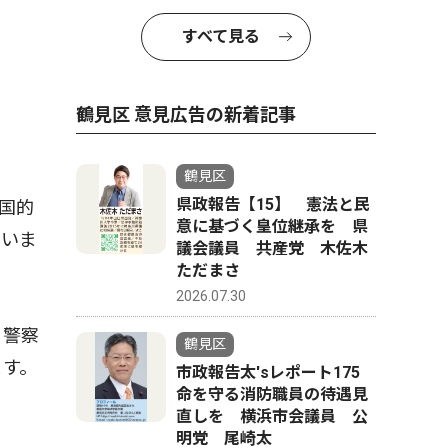
すべて見る
鶴見区 意見広告の新着記事
鶴見区
県政報告【15】 憲法と民
国的
意に基づく皇位継承を 県
ていま
議会議員 共産党 木佐木
ただまさ
2026.07.30
、警察
鶴見区
ます。
市政報告太'sレポート175
命を守る消防職員の待遇見
直しを 横浜市会議員 公
明党 尾崎太