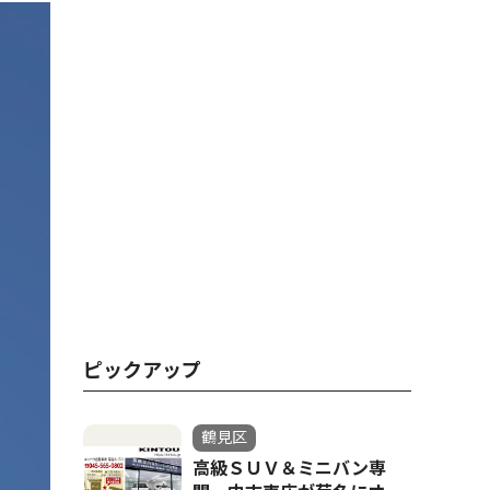
ピックアップ
鶴見区
高級ＳＵＶ＆ミニバン専