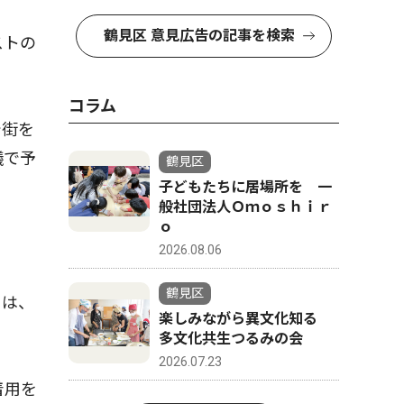
鶴見区 意見広告の記事を検索
ストの
コラム
で街を
議で予
鶴見区
子どもたちに居場所を 一
般社団法人Ｏｍｏｓｈｉｒ
ｏ
2026.08.06
鶴見区
とは、
楽しみながら異文化知る
多文化共生つるみの会
2026.07.23
着用を