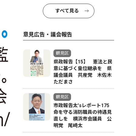
すべて見る
意見広告・議会報告
鶴見区
県政報告【15】 憲法と民
耐刃防護衣の下に空調ベス
意に基づく皇位継承を 県
議会議員 共産党 木佐木
ただまさ
鶴見区
市政報告太'sレポート175
命を守る消防職員の待遇見
直しを 横浜市会議員 公
明党 尾崎太