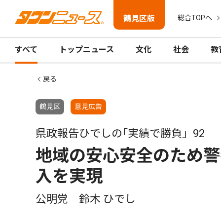
鶴見区版
総合TOPへ
すべて
トップニュース
文化
社会
教
戻る
鶴見区
意見広告
県政報告ひでしの｢実績で勝負」92
地域の安心安全のため警
入を実現
公明党 鈴木 ひでし