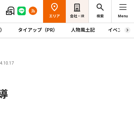
エリア
会社・IR
検索
Menu
R）
タイアップ（PR）
人物風土記
イベント
.10.17
導