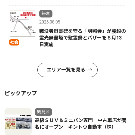
鎌倉
2026.08.05
戦没者慰霊碑を守る「明照会」が腰越の
霊光無盡塔で慰霊祭とバザーを８月13
社会
日実施
エリア一覧を見る
ピックアップ
鶴見区
高級ＳＵＶ＆ミニバン専門 中古車店が菊
名にオープン キントウ自動車（株）