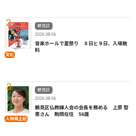
2
鶴見区
2026.08.06
音楽ホールで夏祭り ８日と９日、入場無
料
文化
3
鶴見区
2026.08.06
鶴見区仏教婦人会の会長を務める 上原 智
恵さん 駒岡在住 56歳
人物風土記