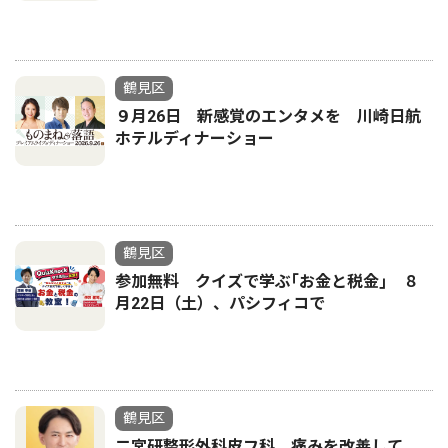
鶴見区
９月26日 新感覚のエンタメを 川崎日航
ホテルディナーショー
鶴見区
参加無料 クイズで学ぶ｢お金と税金｣ ８
月22日（土）、パシフィコで
鶴見区
二宮研整形外科皮フ科 痛みを改善して、