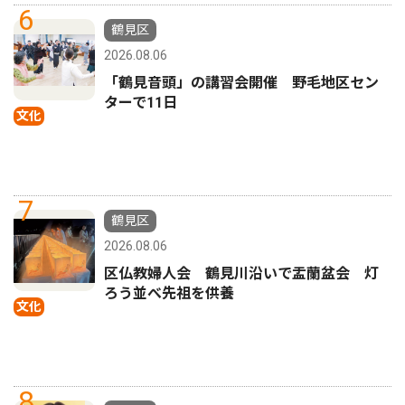
6
鶴見区
2026.08.06
「鶴見音頭」の講習会開催 野毛地区セン
ターで11日
文化
7
鶴見区
2026.08.06
区仏教婦人会 鶴見川沿いで盂蘭盆会 灯
ろう並べ先祖を供養
文化
8