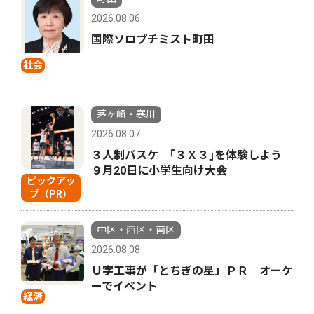
2026.08.06
国際ソロプチミスト町田
社会
茅ヶ崎・寒川
2026.08.07
３人制バスケ ｢３Ｘ３｣を体験しよう
９月20日に小学生向け大会
ピックアッ
プ（PR）
中区・西区・南区
2026.08.08
Ｕ字工事が「とちぎの星」ＰＲ オーケ
ーでイベント
経済