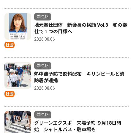
鶴見区
地元奉仕団体 新会長の横顔 Vol.3 和の奉
仕で１つの目標へ
2026.08.06
社会
鶴見区
熱中症予防で飲料配布 キリンビールと消
防署が連携
2026.08.06
社会
鶴見区
グリーンエクスポ 来場予約 ９月18日開
始 シャトルバス・駐車場も