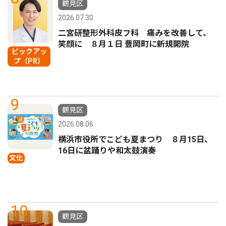
鶴見区
2026.07.30
二宮研整形外科皮フ科 痛みを改善して、
笑顔に ８月１日 豊岡町に新規開院
ピックアッ
プ（PR）
9
鶴見区
2026.08.06
横浜市役所でこども夏まつり ８月15日、
16日に盆踊りや和太鼓演奏
文化
10
鶴見区