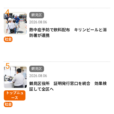
4
鶴見区
2026.08.06
熱中症予防で飲料配布 キリンビールと消
防署が連携
社会
5
鶴見区
2026.08.06
鶴見区役所 証明発行窓口を統合 効果検
証して全区へ
トップニュ
ース
社会