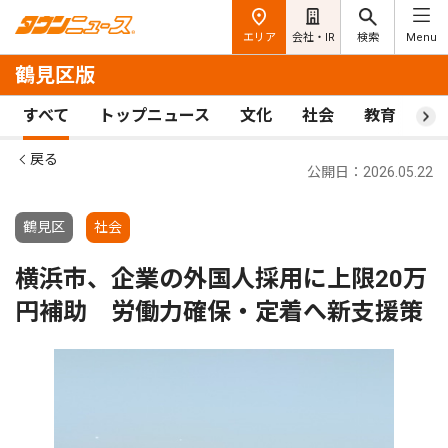
エリア
会社・IR
検索
Menu
鶴見区版
すべて
トップニュース
文化
社会
教育
ス
戻る
公開日：2026.05.22
鶴見区
社会
横浜市、企業の外国人採用に上限20万
円補助 労働力確保・定着へ新支援策