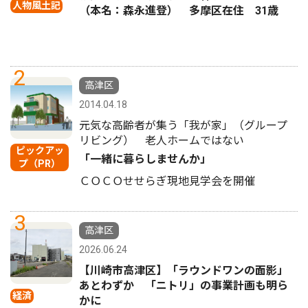
人物風土記
（本名：森永進登） 多摩区在住 31歳
2
高津区
2014.04.18
元気な高齢者が集う「我が家」（グループ
リビング） 老人ホームではない
ピックアッ
「一緒に暮らしませんか」
プ（PR）
ＣＯＣＯせせらぎ現地見学会を開催
3
高津区
2026.06.24
【川崎市高津区】「ラウンドワンの面影」
あとわずか 「ニトリ」の事業計画も明ら
経済
かに