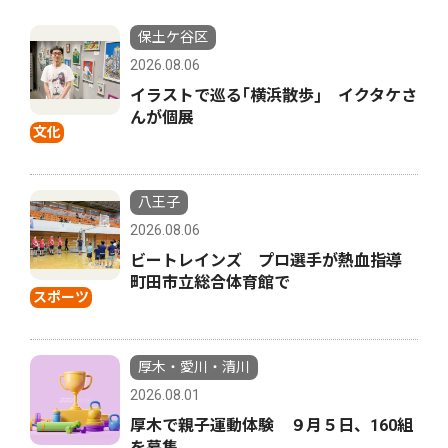
保土ケ谷区
2026.08.06
イラストで巡る｢横浜散歩｣ イクタケさ
んが個展
文化
八王子
2026.08.06
ビートレインズ プロ選手が熱血指導
町田市立総合体育館で
スポーツ
厚木・愛川・清川
2026.08.01
厚木で親子運動体験 ９月５日、160組
を募集