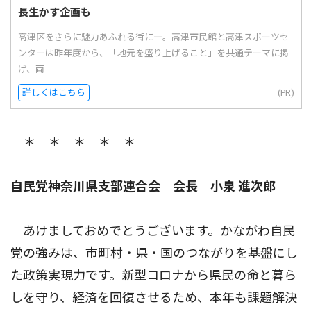
長生かす企画も
高津区をさらに魅力あふれる街に―。高津市民館と高津スポーツセ
ンターは昨年度から、「地元を盛り上げること」を共通テーマに掲
げ、両...
詳しくはこちら
(PR)
＊ ＊ ＊ ＊ ＊
自民党神奈川県支部連合会 会長 小泉 進次郎
あけましておめでとうございます。かながわ自民
党の強みは、市町村・県・国のつながりを基盤にし
た政策実現力です。新型コロナから県民の命と暮ら
しを守り、経済を回復させるため、本年も課題解決