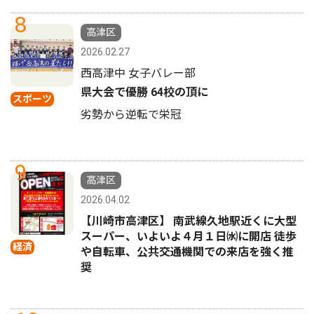
8
高津区
2026.02.27
西高津中 女子バレー部
県大会で優勝 64校の頂に
スポーツ
劣勢から逆転で栄冠
9
高津区
2026.04.02
【川崎市高津区】 南武線久地駅近くに大型
スーパー、いよいよ４月１日㈬に開店 徒歩
経済
や自転車、公共交通機関での来店を強く推
奨