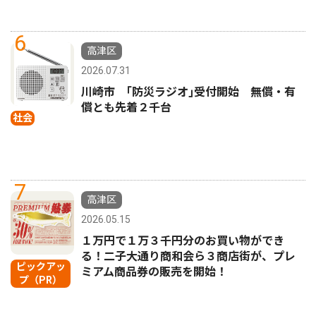
6
高津区
2026.07.31
川崎市 ｢防災ラジオ｣受付開始 無償・有
償とも先着２千台
社会
7
高津区
2026.05.15
１万円で１万３千円分のお買い物ができ
る！二子大通り商和会ら３商店街が、プレ
ピックアッ
ミアム商品券の販売を開始！
プ（PR）