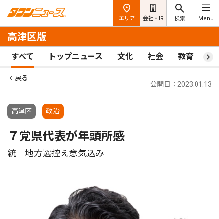
エリア
会社・IR
検索
Menu
高津区版
すべて
トップニュース
文化
社会
教育
ス
戻る
公開日：2023.01.13
高津区
政治
７党県代表が年頭所感
統一地方選控え意気込み