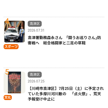
4
高津区
2026.07.31
高津署勤務森永さん ｢闘うお巡りさん｣防
衛戦へ 総合格闘家と二足の草鞋
スポーツ
5
高津区
2026.07.25
【川崎市高津区】7月25日（土）に予定され
ていた多摩川河川敷の 「点火祭」、荒天
文化
予報受け中止に