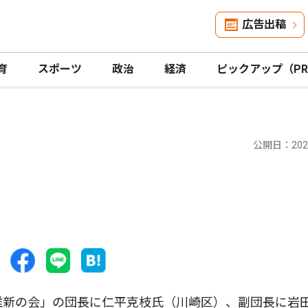
広告出稿
育
スポーツ
政治
経済
ピックアップ（P
公開日：2023
維新の会」の団長に仁平克枝氏（川崎区）、副団長に岩