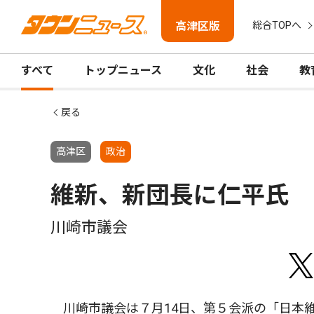
高津区版
総合TOPへ
すべて
トップニュース
文化
社会
教
戻る
高津区
政治
維新、新団長に仁平氏
川崎市議会
川崎市議会は７月14日、第５会派の「日本