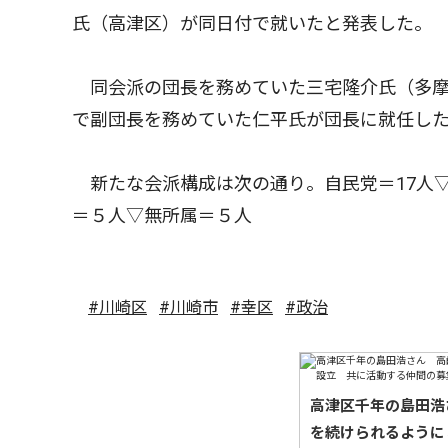
氏（高津区）が同日付で就いたと発表した。
同会派の団長を務めていた三宅隆介氏（多摩
で副団長を務めていた仁平氏が団長に就任し
新たな会派構成は次の通り。自民党＝17人▽
＝５人▽無所属＝５人
#川崎区
#川崎市
#幸区
#政治
高津区千年の島田浩
を続けられるように