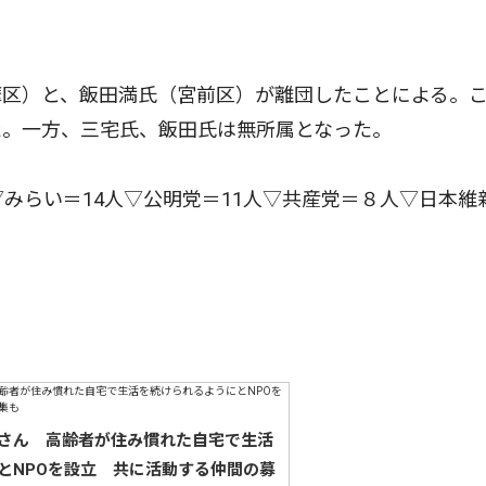
区）と、飯田満氏（宮前区）が離団したことによる。
た。一方、三宅氏、飯田氏は無所属となった。
みらい＝14人▽公明党＝11人▽共産党＝８人▽日本維
さん 高齢者が住み慣れた自宅で生活
とNPOを設立 共に活動する仲間の募