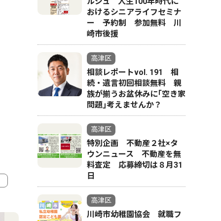
ルジュ 人生100年時代に
おけるシニアライフセミナ
ー 予約制 参加無料 川
崎市後援
高津区
相談レポートvol. 191 相
続・遺言初回相談無料 親
族が揃うお盆休みに｢空き家
問題｣考えませんか？
高津区
特別企画 不動産２社×タ
ウンニュース 不動産を無
料査定 応募締切は８月31
日
高津区
4
5
川崎市幼稚園協会 就職フ