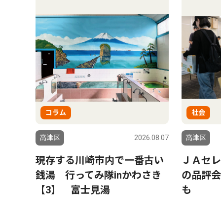
コラム
社会
6.07.31
高津区
2026.08.07
高津区
 第二
現存する川崎市内で一番古い
ＪＡセレ
 高
銭湯 行ってみ隊inかわさき
の品評会
【3】 富士見湯
も