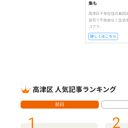
集も
高津区千年在住の島田
自宅で不自由なく生活
コアラ...
詳しくはこちら
高津区 人気記事ランキング
前日
1
2