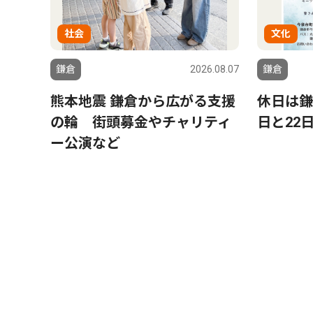
社会
文化
鎌倉
2026.08.07
鎌倉
熊本地震 鎌倉から広がる支援
休日は鎌
の輪 街頭募金やチャリティ
日と22
ー公演など