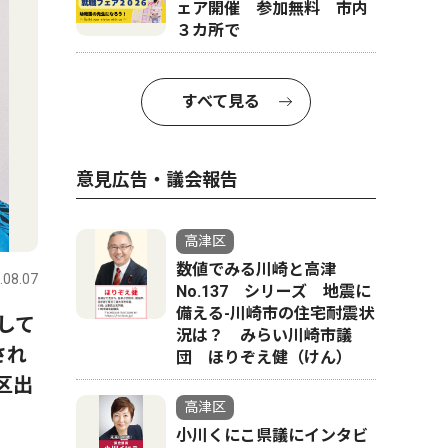
ェア開催 参加無料 市内
３カ所で
すべて見る
意見広告・議会報告
スポーツ
トップニュース
経済
高津区
数値でみる川崎と高津
.08.07
高津区
2026.08.07
高津区
No.137 シリーズ 地震に
備える-川崎市の住宅耐震状
して
ブエナビスタ少年野球クラ
【川崎市
況は？ みらい川崎市議
され
ブ 「無理ない活動」で全国
ワンの面
団 ほりぞえ健（けん）
区出
へ 独自のチーム運営、形に
「ニトリ
高津区
かに
小川くにこ県議にインタビ