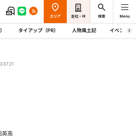
エリア
会社・IR
検索
Menu
R）
タイアップ（PR）
人物風土記
イベント
.07.21
田英高