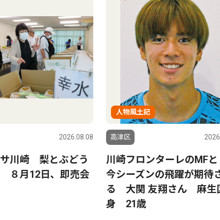
人物風土記
2026.08.08
高津区
2026
サ川崎 梨とぶどう
川崎フロンターレのMFと
 ８月12日、即売会
今シーズンの飛躍が期待
る 大関 友翔さん 麻生
身 21歳