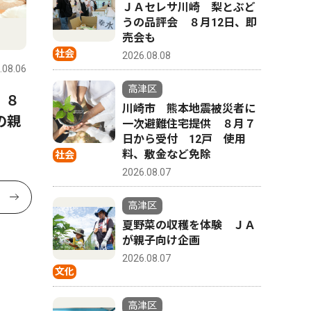
ＪＡセレサ川崎 梨とぶど
うの品評会 ８月12日、即
売会も
社会
2026.08.08
.08.06
高津区
 ８
川崎市 熊本地震被災者に
の親
一次避難住宅提供 ８月７
日から受付 12戸 使用
料、敷金など免除
社会
2026.08.07
高津区
夏野菜の収穫を体験 ＪＡ
が親子向け企画
2026.08.07
文化
高津区