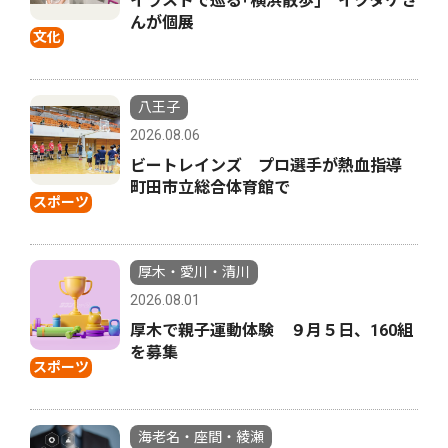
イラストで巡る｢横浜散歩｣ イクタケさ
んが個展
文化
八王子
2026.08.06
ビートレインズ プロ選手が熱血指導
町田市立総合体育館で
スポーツ
厚木・愛川・清川
2026.08.01
厚木で親子運動体験 ９月５日、160組
を募集
スポーツ
海老名・座間・綾瀬