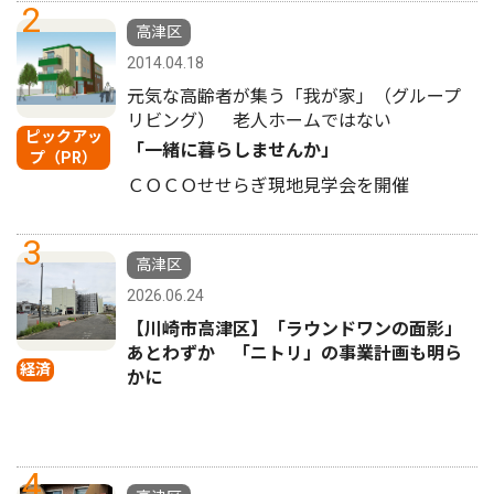
2
高津区
2014.04.18
元気な高齢者が集う「我が家」（グループ
リビング） 老人ホームではない
ピックアッ
「一緒に暮らしませんか」
プ（PR）
ＣＯＣＯせせらぎ現地見学会を開催
3
高津区
2026.06.24
【川崎市高津区】「ラウンドワンの面影」
あとわずか 「ニトリ」の事業計画も明ら
経済
かに
4