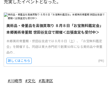
充実したイベントとなった。
美術品・骨董品を高価買取り ８月８日「お宝無料鑑定会」
本郷美術骨董館 世田谷支店で開催＜出張査定も受付中＞
本郷美術骨董館・世田谷支店では８月８日（土）、「お宝無料鑑定
会」を開催する。同店は東大赤門前で創業50年になる美術品や骨董
品の...
詳しくはこちら
(PR)
#川崎市
#文化
#高津区