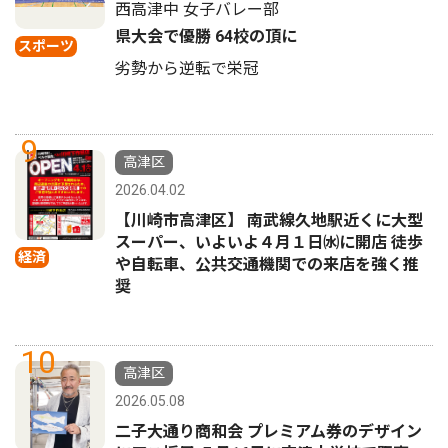
西高津中 女子バレー部
県大会で優勝 64校の頂に
スポーツ
劣勢から逆転で栄冠
9
高津区
2026.04.02
【川崎市高津区】 南武線久地駅近くに大型
スーパー、いよいよ４月１日㈬に開店 徒歩
経済
や自転車、公共交通機関での来店を強く推
奨
10
高津区
2026.05.08
二子大通り商和会 プレミアム券のデザイン