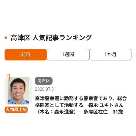
高津区 人気記事ランキング
前日
1週間
1か月
1
高津区
2026.07.31
高津警察署に勤務する警察官であり、総合
格闘家として活動する 森永 ユキトさん
人物風土記
（本名：森永進登） 多摩区在住 31歳