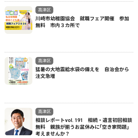
高津区
川崎市幼稚園協会 就職フェア開催 参加
無料 市内３カ所で
高津区
猛暑の大地震給水袋の備えを 自治会から
注文急増
高津区
相談レポートvol. 191 相続・遺言初回相談
無料 親族が揃うお盆休みに｢空き家問題｣
考えませんか？