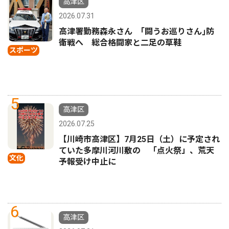
高津区
2026.07.31
高津署勤務森永さん ｢闘うお巡りさん｣防
衛戦へ 総合格闘家と二足の草鞋
スポーツ
5
高津区
2026.07.25
【川崎市高津区】7月25日（土）に予定され
ていた多摩川河川敷の 「点火祭」、荒天
文化
予報受け中止に
6
高津区