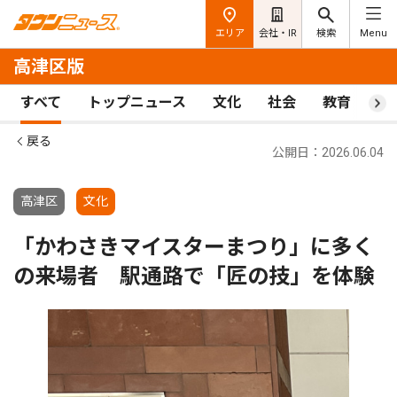
エリア
会社・IR
検索
Menu
高津区版
すべて
トップニュース
文化
社会
教育
ス
戻る
公開日：2026.06.04
高津区
文化
「かわさきマイスターまつり」に多く
の来場者 駅通路で「匠の技」を体験