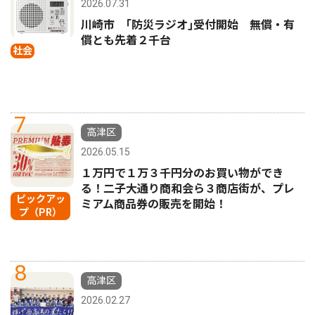
2026.07.31
川崎市 ｢防災ラジオ｣受付開始 無償・有
償とも先着２千台
社会
7
高津区
2026.05.15
１万円で１万３千円分のお買い物ができ
る！二子大通り商和会ら３商店街が、プレ
ピックアッ
ミアム商品券の販売を開始！
プ（PR）
8
高津区
2026.02.27