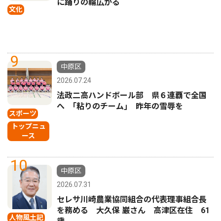
に踊りの輪広がる
文化
9
中原区
2026.07.24
法政二高ハンドボール部 県６連覇で全国
へ ｢粘りのチーム｣ 昨年の雪辱を
スポーツ
トップニュ
ース
10
中原区
2026.07.31
セレサ川崎農業協同組合の代表理事組合長
を務める 大久保 巌さん 高津区在住 61
人物風土記