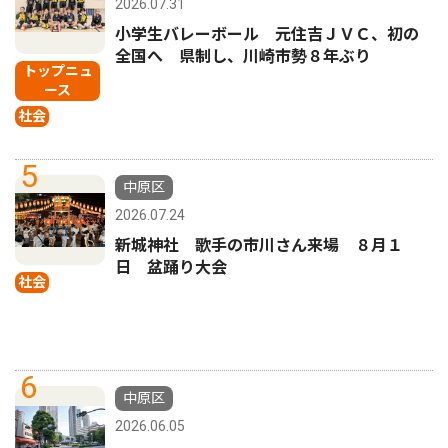
2026.07.31
小学生バレーボール 元住吉ＪＶＣ、初の
全国へ 県制し、川崎市勢８年ぶり
トップニュ
ース
社会
5
中原区
2026.07.24
新城神社 歌手の市川さん来場 ８月１
日 盆踊り大会
社会
6
中原区
2026.06.05