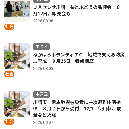
ＪＡセレサ川崎 梨とぶどうの品評会 ８
月12日、即売会も
2026.08.08
社会
中原区
なかはらボランティアＣ 地域で支える防災
力育成 ９月26日 養成講座
2026.08.08
社会
中原区
川崎市 熊本地震被災者に一次避難住宅提
供 ８月７日から受付 12戸 使用料、敷
金など免除
社会
2026.08.07