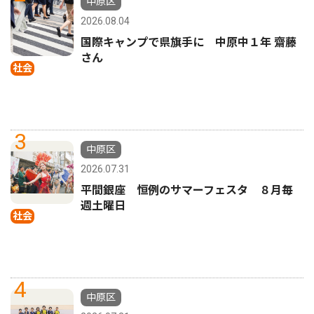
中原区
2026.08.04
国際キャンプで県旗手に 中原中１年 齋藤
さん
社会
3
中原区
2026.07.31
平間銀座 恒例のサマーフェスタ ８月毎
週土曜日
社会
4
中原区