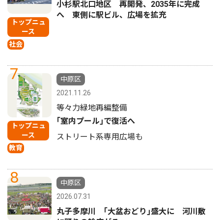
小杉駅北口地区 再開発、2035年に完成
へ 東側に駅ビル、広場を拡充
トップニュ
ース
社会
7
中原区
2021.11.26
等々力緑地再編整備
｢室内プール｣で復活へ
トップニュ
ース
ストリート系専用広場も
教育
8
中原区
2026.07.31
丸子多摩川 ｢大盆おどり｣盛大に 河川敷