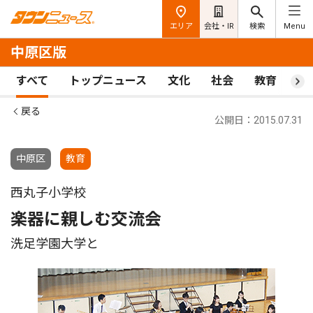
エリア
会社・IR
検索
Menu
中原区版
すべて
トップニュース
文化
社会
教育
ス
戻る
公開日：2015.07.31
中原区
教育
西丸子小学校
楽器に親しむ交流会
洗足学園大学と