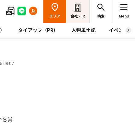
エリア
会社・IR
検索
Menu
R）
タイアップ（PR）
人物風土記
イベント
.08.07
から常