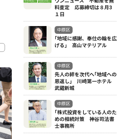
ウンニュース 不動産を無
料査定 応募締切は８月3
１日
中原区
｢地域に感謝、奉仕の輪を広
げる｣ 高山マテリアル
4
5
中原区
先人の絆を次代へ｢地域への
恩返し｣ 川崎第一ホテル
武蔵新城
中原区
｢株式投資をしている人のた
めの相続対策 神谷司法書
士事務所