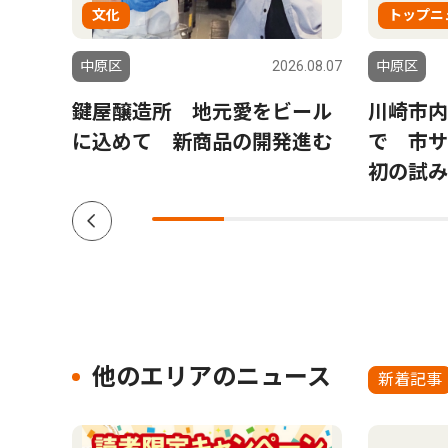
文化
トップニ
6.07.24
中原区
2026.08.07
中原区
ん来
鍵屋醸造所 地元愛をビール
川崎市内
会
に込めて 新商品の開発進む
で 市
初の試み
他のエリアのニュース
新着記事