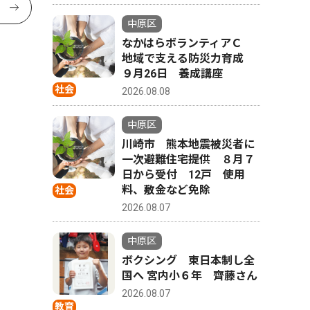
中原区
なかはらボランティアＣ
地域で支える防災力育成
９月26日 養成講座
社会
2026.08.08
中原区
川崎市 熊本地震被災者に
一次避難住宅提供 ８月７
日から受付 12戸 使用
料、敷金など免除
社会
2026.08.07
中原区
ボクシング 東日本制し全
国へ 宮内小６年 齊藤さん
2026.08.07
教育