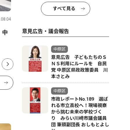
ピックアップ（PR）
教育
すべて見る
.08.04
中原区
2026.07.31
中原区
意見広告・議会報告
 中
先人の絆を次代へ｢地域への恩
ボクシン
返し｣ 川崎第一ホテル 武蔵
へ 宮内
新城
中原区
意見広告 子どもたちのＳ
ＮＳ利用にルールを 自民
党 中原区県政政策委員 川
本さとみ
中原区
市政レポートNo.189 選ば
れる市立高校へ！現場視察
から挑む未来の学校づく
り みらい川崎市議会議員
団 筆頭副団長 おしもとよし