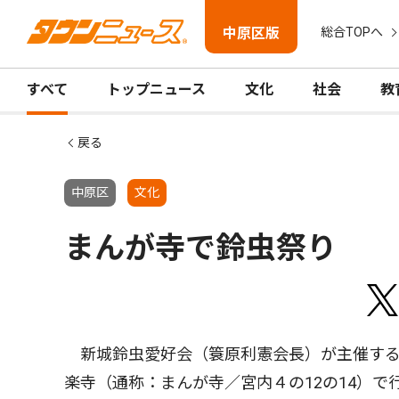
中原区版
総合TOPへ
すべて
トップニュース
文化
社会
教
戻る
中原区
文化
まんが寺で鈴虫祭り
新城鈴虫愛好会（簑原利憲会長）が主催する
楽寺（通称：まんが寺／宮内４の12の14）で