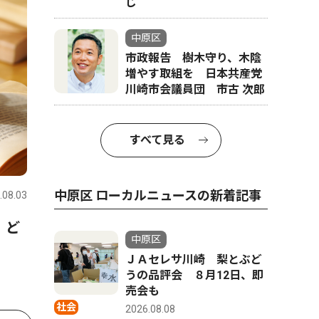
じ
中原区
市政報告 樹木守り、木陰
増やす取組を 日本共産党
川崎市会議員団 市古 次郎
すべて見る
中原区 ローカルニュースの新着記事
.08.03
 ど
中原区
ＪＡセレサ川崎 梨とぶど
うの品評会 ８月12日、即
売会も
社会
2026.08.08