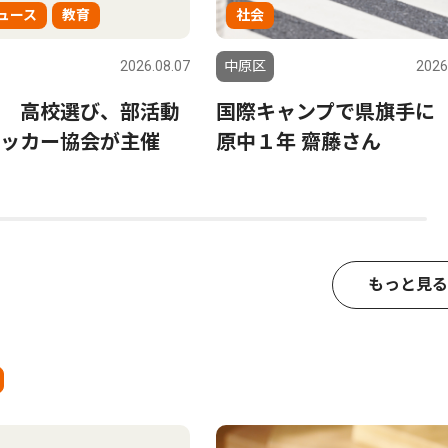
ュース
教育
社会
2026.08.07
中原区
2026
 高校選び、部活動
国際キャンプで県旗手に
サッカー協会が主催
原中１年 齋藤さん
もっと見る