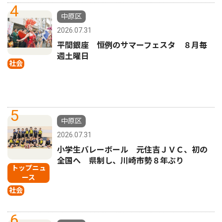
4
中原区
2026.07.31
平間銀座 恒例のサマーフェスタ ８月毎
週土曜日
社会
5
中原区
2026.07.31
小学生バレーボール 元住吉ＪＶＣ、初の
全国へ 県制し、川崎市勢８年ぶり
トップニュ
ース
社会
6