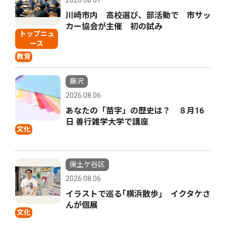
2026.08.07
川崎市内 高校選び、部活動で 市サッ
カー協会が主催 初の試み
トップニュ
ース
教育
藤沢
2026.08.06
あなたの「苗字」の歴史は？ ８月16
日 善行雑学大学で講座
文化
保土ケ谷区
2026.08.06
イラストで巡る｢横浜散歩｣ イクタケさ
んが個展
文化