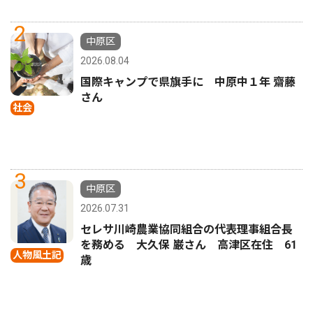
2
中原区
2026.08.04
国際キャンプで県旗手に 中原中１年 齋藤
さん
社会
3
中原区
2026.07.31
セレサ川崎農業協同組合の代表理事組合長
を務める 大久保 巌さん 高津区在住 61
人物風土記
歳