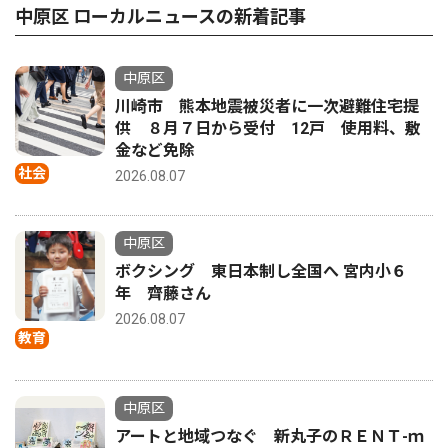
中原区 ローカルニュースの新着記事
中原区
川崎市 熊本地震被災者に一次避難住宅提
供 ８月７日から受付 12戸 使用料、敷
金など免除
社会
2026.08.07
中原区
ボクシング 東日本制し全国へ 宮内小６
年 齊藤さん
2026.08.07
教育
中原区
アートと地域つなぐ 新丸子のＲＥＮＴ-ｍ