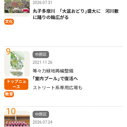
2026.07.31
丸子多摩川 ｢大盆おどり｣盛大に 河川敷
に踊りの輪広がる
文化
9
中原区
2021.11.26
等々力緑地再編整備
｢室内プール｣で復活へ
トップニュ
ース
ストリート系専用広場も
教育
10
中原区
2026.07.24