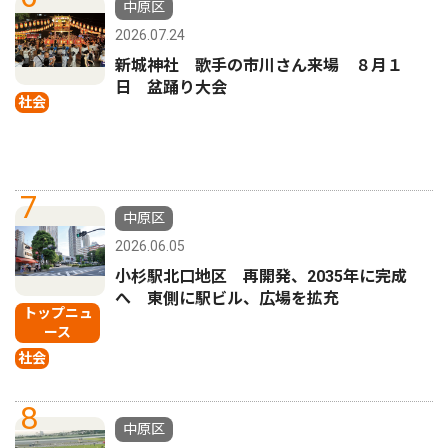
中原区
2026.07.24
新城神社 歌手の市川さん来場 ８月１
日 盆踊り大会
社会
7
中原区
2026.06.05
小杉駅北口地区 再開発、2035年に完成
へ 東側に駅ビル、広場を拡充
トップニュ
ース
社会
8
中原区