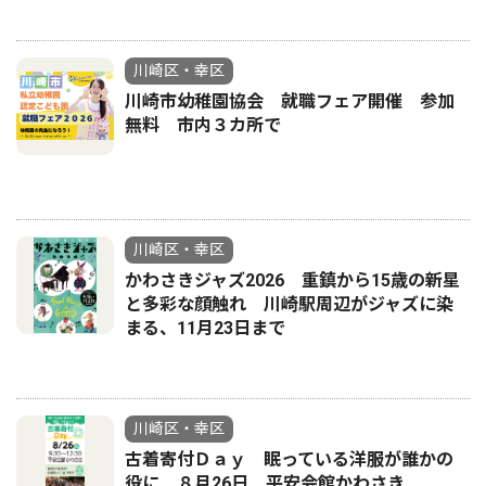
川崎区・幸区
川崎市幼稚園協会 就職フェア開催 参加
無料 市内３カ所で
川崎区・幸区
かわさきジャズ2026 重鎮から15歳の新星
と多彩な顔触れ 川崎駅周辺がジャズに染
まる、11月23日まで
川崎区・幸区
古着寄付Ｄａｙ 眠っている洋服が誰かの
役に ８月26日 平安会館かわさき