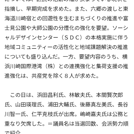
指摘し、早期完成を求めた。また、六郷の渡しと東
海道川崎宿との回遊性を生むまちづくりの推進や富
士見公園や大師公園の分煙化の強化を要望。ソーシ
ャルデザインセンター（ＳＤＣ）の本格実施に伴う
地域コミュニティーの活性化と地域課題解決の推進
についても盛り込んだ。一方、要望内容のうち、横
浜川崎国際港湾（株）との連携強化と集荷支援の推
進強化は、共産党を除く８人が求めた。
この日は、浜田昌利氏、林敏夫氏、本間賢次郎
氏、山田瑛理氏、浦田大輔氏、後藤真左美氏、長谷
川智一氏、仁平克枝氏が出席。嶋崎嘉夫氏は公務と
重なり欠席した。＝議員名は当選回数、会派勢力順
で紹介。