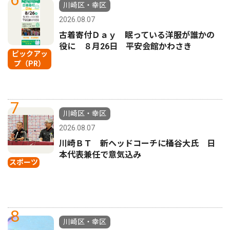
川崎区・幸区
2026.08.07
古着寄付Ｄａｙ 眠っている洋服が誰かの
役に ８月26日 平安会館かわさき
ピックアッ
プ（PR）
7
川崎区・幸区
2026.08.07
川崎ＢＴ 新ヘッドコーチに桶谷大氏 日
本代表兼任で意気込み
スポーツ
8
川崎区・幸区