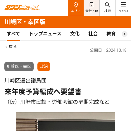
エリア
会社・IR
検索
Menu
川崎区・幸区版
すべて
トップニュース
文化
社会
教育
ス
戻る
公開日：2024.10.18
川崎区・幸区
政治
川崎区選出議員団
来年度予算編成へ要望書
（仮）川崎市民館・労働会館の早期完成など