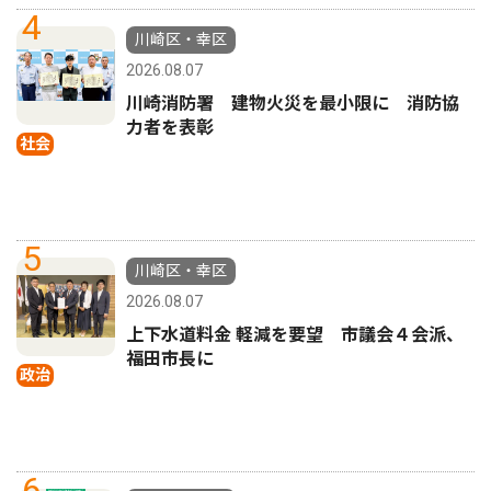
4
川崎区・幸区
2026.08.07
川崎消防署 建物火災を最小限に 消防協
力者を表彰
社会
5
川崎区・幸区
2026.08.07
上下水道料金 軽減を要望 市議会４会派、
福田市長に
政治
6