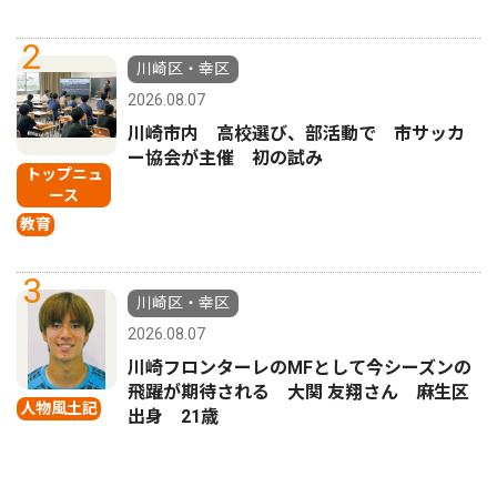
2
川崎区・幸区
2026.08.07
川崎市内 高校選び、部活動で 市サッカ
ー協会が主催 初の試み
トップニュ
ース
教育
3
川崎区・幸区
2026.08.07
川崎フロンターレのMFとして今シーズンの
飛躍が期待される 大関 友翔さん 麻生区
人物風土記
出身 21歳