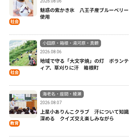
2026.08.06
魅惑の紫かき氷 八王子産ブルーベリー
使用
社会
小田原・箱根・湯河原・真鶴
2026.08.06
地域で守る「大文字焼」の灯 ボランテ
ィア、草刈りに汗 箱根町
社会
海老名・座間・綾瀬
2026.08.07
上星小ありんこクラブ 汗について知識
深める クイズ交え楽しみながら
教育