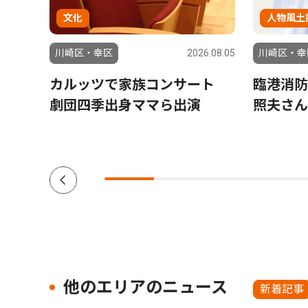
文化
人物風土
6.07.24
川崎区・幸区
2026.08.05
川崎区・幸
究拠
カルッツで家族コンサート
臨港消防
劇団四季出身ママら出演
照夫さん
他のエリアのニュース
新着記事