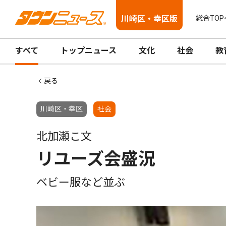
川崎区・幸区版
総合TOP
すべて
トップニュース
文化
社会
教
戻る
川崎区・幸区
社会
北加瀬こ文
リユーズ会盛況
ベビー服など並ぶ