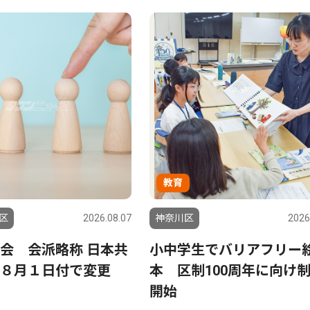
教育
区
2026.08.07
神奈川区
2026
会 会派略称 日本共
小中学生でバリアフリー
８月１日付で変更
本 区制100周年に向け
開始