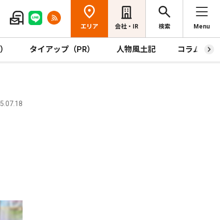
エリア
会社・IR
検索
Menu
R）
タイアップ（PR）
人物風土記
コラム
.07.18