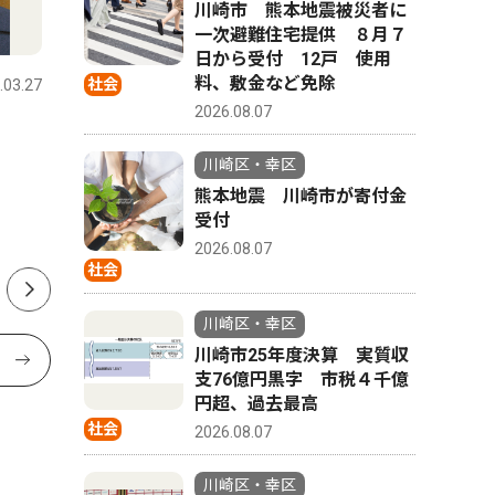
川崎市 熊本地震被災者に
ピックアップ（PR）
教育
一次避難住宅提供 ８月７
日から受付 12戸 使用
料、敷金など免除
社会
.03.27
川崎区・幸区
2026.07.31
川崎区・幸
2026.08.07
かわさきジャズ2026 重鎮か
鉄の製造
ら15歳の新星と多彩な顔触
Ｅで、夏
川崎区・幸区
熊本地震 川崎市が寄付金
れ 川崎駅周辺がジャズに染
受付
まる、11月23日まで
2026.08.07
社会
川崎区・幸区
川崎市25年度決算 実質収
支76億円黒字 市税４千億
円超、過去最高
社会
2026.08.07
川崎区・幸区