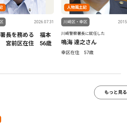
記
人物風土記
区
2026.07.31
川崎区・幸区
2015
川崎警察署長に就任した
署長を務める 福本
鳴海 達之さん
 宮前区在住 56歳
幸区在住 57歳
もっと見る