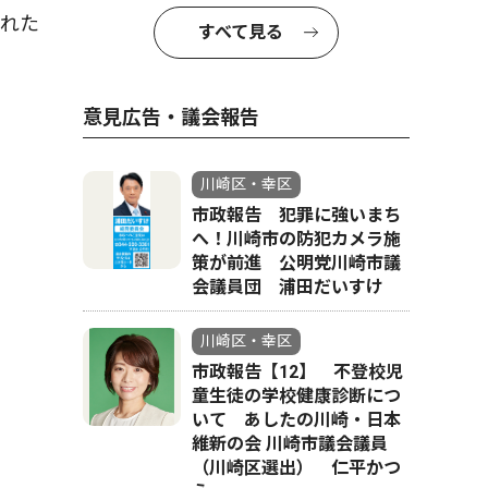
された
すべて見る
意見広告・議会報告
川崎区・幸区
市政報告 犯罪に強いまち
へ！川崎市の防犯カメラ施
策が前進 公明党川崎市議
会議員団 浦田だいすけ
川崎区・幸区
市政報告【12】 不登校児
童生徒の学校健康診断につ
いて あしたの川崎・日本
維新の会 川崎市議会議員
（川崎区選出） 仁平かつ