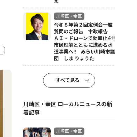
え
川崎区・幸区
令和８年第２回定例会一般
質問のご報告 市政報告
ＡＩ・ドローンで効率化を!!
市民理解とともに進める水
道事業へ!! みらい川崎市議
団 しま りょうた
4
5
すべて見る
川崎区・幸区 ローカルニュースの新
着記事
川崎区・幸区