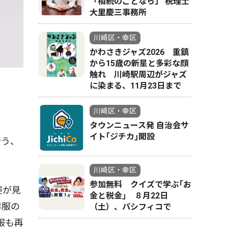
「相続のことなら」 税理士
大里慶三事務所
川崎区・幸区
かわさきジャズ2026 重鎮
から15歳の新星と多彩な顔
触れ 川崎駅周辺がジャズ
に染まる、11月23日まで
川崎区・幸区
タウンニュース発 自治会サ
イト｢ジチカ｣開設
合う、
川崎区・幸区
参加無料 クイズで学ぶ｢お
姿が見
金と税金｣ ８月22日
洋服の
（土）、パシフィコで
服も再