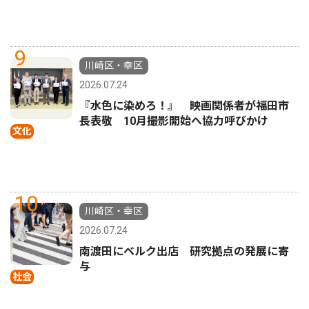
9
川崎区・幸区
2026.07.24
『水色に染めろ！』 映画関係者が福田市
長表敬 10月撮影開始へ協力呼びかけ
文化
10
川崎区・幸区
2026.07.24
南渡田にベルク出店 研究拠点の発展に寄
与
社会