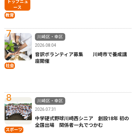
トップニュ
ース
教育
7
川崎区・幸区
2026.08.04
音訳ボランティア募集 川崎市で養成講
座開催
社会
8
川崎区・幸区
2026.07.31
中学硬式野球川崎西シニア 創設18年 初の
全国出場 関係者一丸でつかむ
スポーツ