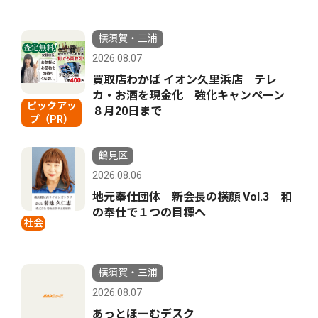
横須賀・三浦
2026.08.07
買取店わかば イオン久里浜店 テレ
カ・お酒を現金化 強化キャンペーン
ピックアッ
８月20日まで
プ（PR）
鶴見区
2026.08.06
地元奉仕団体 新会長の横顔 Vol.3 和
の奉仕で１つの目標へ
社会
横須賀・三浦
2026.08.07
あっとほーむデスク