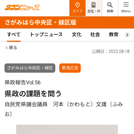
エリア
会社・IR
検索
Menu
さがみはら中央区・緑区版
すべて
トップニュース
文化
社会
教育
ス
戻る
公開日：2022.08.18
さがみはら中央区・緑区
意見広告
県政報告Vol.56
県政の課題を問う
自民党県議会議員 河本（かわもと）文雄（ふみ
お）