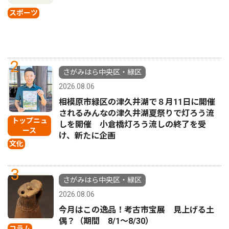
スポーツ
2
さがみはら中央区・緑区
2026.08.06
相模原市緑区の津久井湖で８月11日に開催
されるみんなの津久井湖夏祭りで灯ろう流
トップニュ
しを開催 小倉橋灯ろう流しの終了を受
ース
け、新たに企画
文化
3
さがみはら中央区・緑区
2026.08.06
今月はこの逸品！考古市宝展 見上げる土
偶？（期間 8/1〜8/30）
コラム