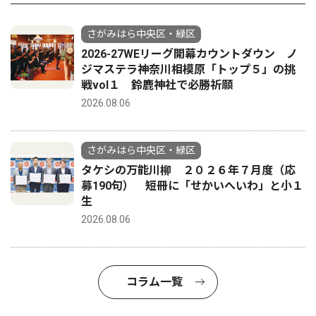
さがみはら中央区・緑区
2026-27WEリーグ開幕カウントダウン ノ
ジマステラ神奈川相模原「トップ５」の挑
戦vol１ 鈴鹿神社で必勝祈願
2026.08.06
さがみはら中央区・緑区
タケシの万能川柳 ２０２６年７月度（応
募190句） 短冊に「せかいへいわ」と小１
生
2026.08.06
コラム一覧