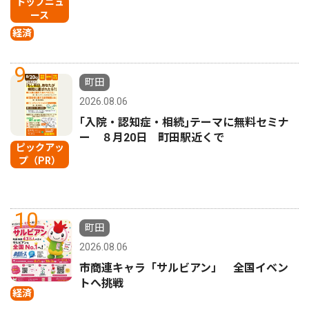
トップニュ
ース
経済
9
町田
2026.08.06
｢入院・認知症・相続｣テーマに無料セミナ
ー ８月20日 町田駅近くで
ピックアッ
プ（PR）
10
町田
2026.08.06
市商連キャラ「サルビアン」 全国イベン
トへ挑戦
経済