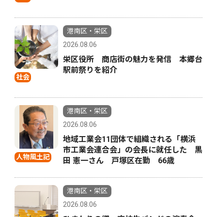
港南区・栄区
2026.08.06
栄区役所 商店街の魅力を発信 本郷台
駅前祭りを紹介
社会
港南区・栄区
2026.08.06
地域工業会11団体で組織される「横浜
市工業会連合会」の会長に就任した 黒
人物風土記
田 憲一さん 戸塚区在勤 66歳
港南区・栄区
2026.08.06