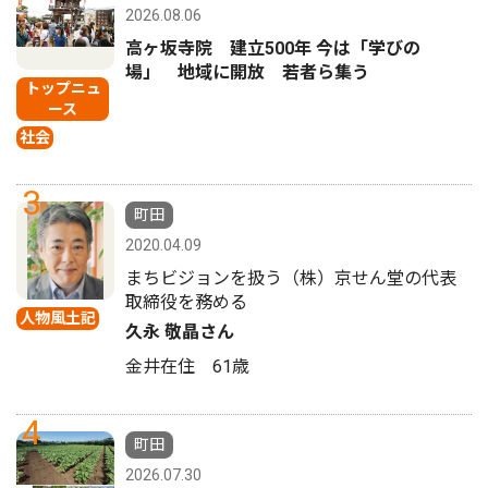
2026.08.06
高ヶ坂寺院 建立500年 今は「学びの
場」 地域に開放 若者ら集う
トップニュ
ース
社会
3
町田
2020.04.09
まちビジョンを扱う（株）京せん堂の代表
取締役を務める
人物風土記
久永 敬晶さん
金井在住 61歳
4
町田
2026.07.30