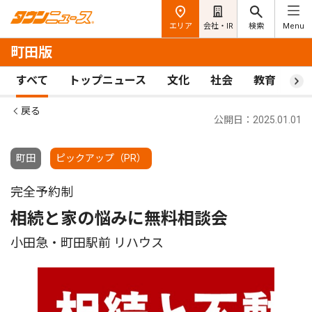
エリア
会社・IR
検索
Menu
町田版
すべて
トップニュース
文化
社会
教育
ス
戻る
公開日：2025.01.01
町田
ピックアップ（PR）
完全予約制
相続と家の悩みに無料相談会
小田急・町田駅前 リハウス