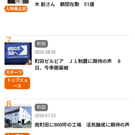
木 創さん 鶴間在勤 51歳
人物風土記
7
町田
2026.08.06
町田ゼルビア Ｊ１制覇に期待の声 ８
日、今季開幕戦
スポーツ
トップニュ
ース
8
町田
2026.07.23
南町田に800坪の工場 活気醸成に期待の声