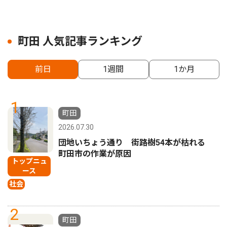
町田 人気記事ランキング
前日
1週間
1か月
1
町田
2026.07.30
団地いちょう通り 街路樹54本が枯れる
町田市の作業が原因
トップニュ
ース
社会
2
町田