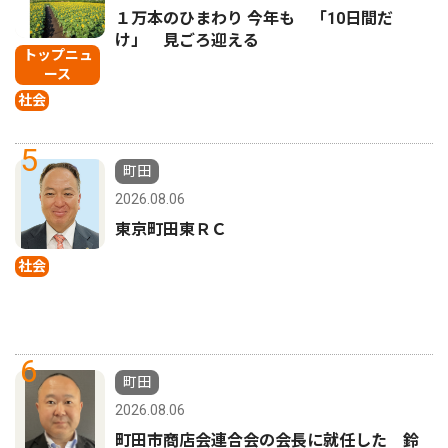
１万本のひまわり 今年も 「10日間だ
け」 見ごろ迎える
トップニュ
ース
社会
5
町田
2026.08.06
東京町田東ＲＣ
社会
6
町田
2026.08.06
町田市商店会連合会の会長に就任した 鈴