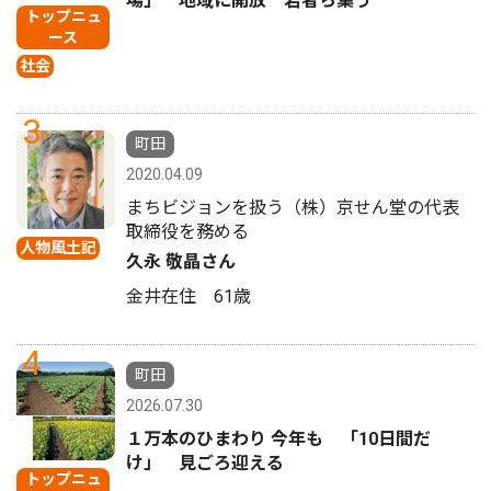
場」 地域に開放 若者ら集う
トップニュ
ース
社会
3
町田
2020.04.09
まちビジョンを扱う（株）京せん堂の代表
取締役を務める
人物風土記
久永 敬晶さん
金井在住 61歳
4
町田
2026.07.30
１万本のひまわり 今年も 「10日間だ
け」 見ごろ迎える
トップニュ