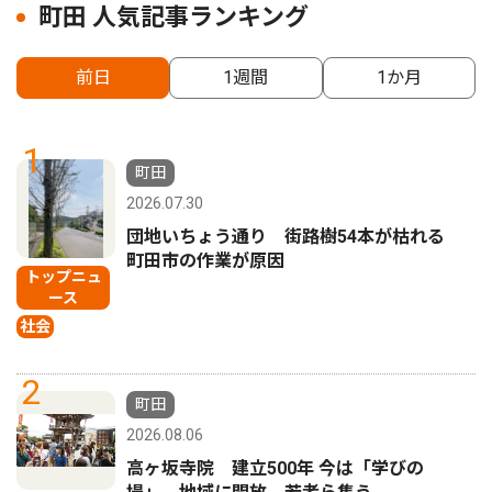
町田 人気記事ランキング
前日
1週間
1か月
1
町田
2026.07.30
団地いちょう通り 街路樹54本が枯れる
町田市の作業が原因
トップニュ
ース
社会
2
町田
2026.08.06
高ヶ坂寺院 建立500年 今は「学びの