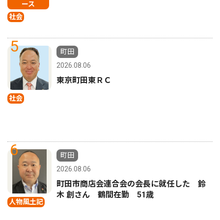
ース
社会
5
町田
2026.08.06
東京町田東ＲＣ
社会
6
町田
2026.08.06
町田市商店会連合会の会長に就任した 鈴
木 創さん 鶴間在勤 51歳
人物風土記