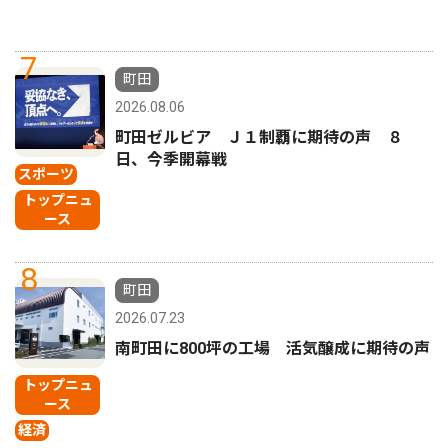
7
町田
2026.08.06
町田ゼルビア Ｊ１制覇に期待の声 ８
日、今季開幕戦
スポーツ
トップニュ
ース
8
町田
2026.07.23
南町田に800坪の工場 活気醸成に期待の声
トップニュ
ース
経済