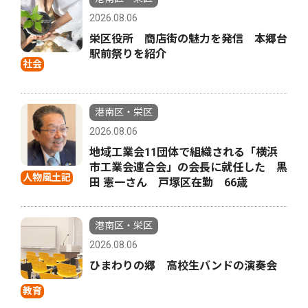
2026.08.06
栄区役所 商店街の魅力を発信 本郷台
駅前祭りを紹介
社会
港南区・栄区
2026.08.06
地域工業会11団体で組織される「横浜
市工業会連合会」の会長に就任した 黒
人物風土記
田 憲一さん 戸塚区在勤 66歳
港南区・栄区
2026.08.06
ひまわりの郷 高校生バンドの演奏会
教育