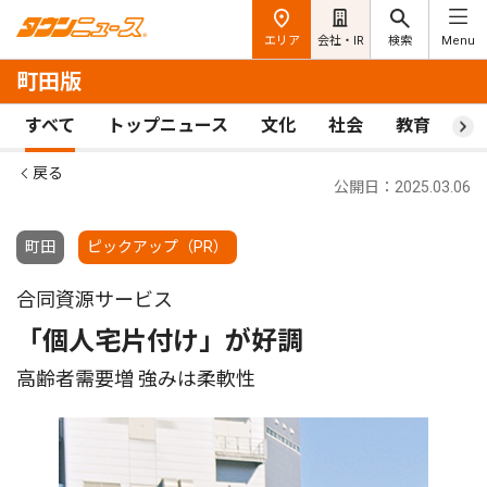
エリア
会社・IR
検索
Menu
町田版
すべて
トップニュース
文化
社会
教育
ス
戻る
公開日：2025.03.06
町田
ピックアップ（PR）
合同資源サービス
「個人宅片付け」が好調
高齢者需要増 強みは柔軟性