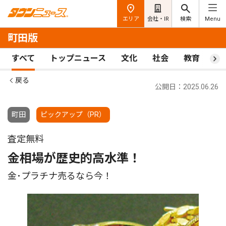
エリア
会社・IR
検索
Menu
町田版
すべて
トップニュース
文化
社会
教育
ス
戻る
公開日：2025.06.26
町田
ピックアップ（PR）
査定無料
金相場が歴史的高水準！
金･プラチナ売るなら今！