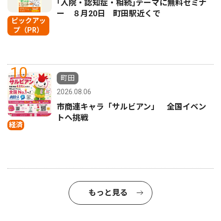
｢入院・認知症・相続｣テーマに無料セミナ
ー ８月20日 町田駅近くで
ピックアッ
プ（PR）
10
町田
2026.08.06
市商連キャラ「サルビアン」 全国イベン
トへ挑戦
経済
もっと見る