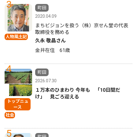
3
町田
2020.04.09
まちビジョンを扱う（株）京せん堂の代表
取締役を務める
人物風土記
久永 敬晶さん
金井在住 61歳
4
町田
2026.07.30
１万本のひまわり 今年も 「10日間だ
け」 見ごろ迎える
トップニュ
ース
社会
5
町田