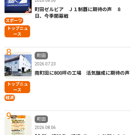
2026.08.06
町田ゼルビア Ｊ１制覇に期待の声 ８
日、今季開幕戦
スポーツ
トップニュ
ース
8
町田
2026.07.23
南町田に800坪の工場 活気醸成に期待の声
トップニュ
ース
経済
9
町田
2026.08.06