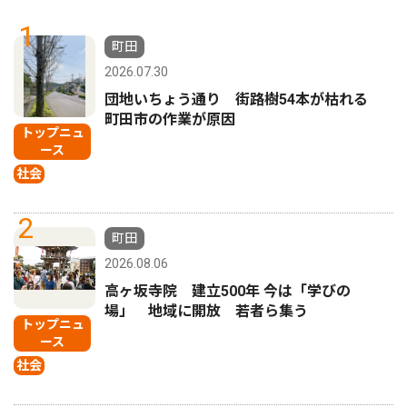
1
町田
2026.07.30
団地いちょう通り 街路樹54本が枯れる
町田市の作業が原因
トップニュ
ース
社会
2
町田
2026.08.06
高ヶ坂寺院 建立500年 今は「学びの
場」 地域に開放 若者ら集う
トップニュ
ース
社会