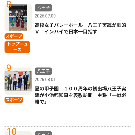
8
八王子
2026.07.09
高校女子バレーボール 八王子実践が劇的
Ｖ インハイで日本一目指す
スポーツ
トップニュ
ース
9
八王子
2026.08.01
夏の甲子園 １００周年の初出場八王子実
践が小池都知事を表敬訪問 主将「一戦必
スポーツ
勝で」
10
八王子