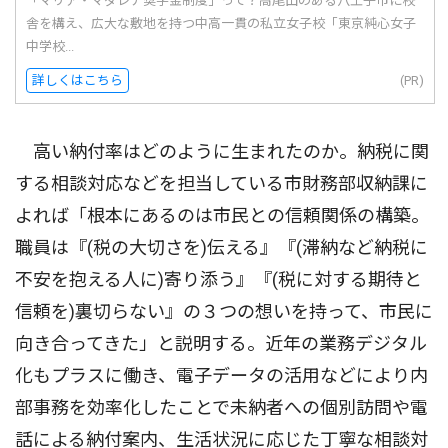
「マリア・マダレナ奨学金制度」って？高尾山のある八王子市に校
舎を構え、広大な敷地を持つ中高一貫の私立女子校「東京純心女子
中学校...
詳しくはこちら
(PR)
高い納付率はどのように生まれたのか。納税に関
する相談対応などを担当している市財務部収納課に
よれば「根本にあるのは市民との信頼関係の構築。
職員は『(税の大切さを)伝える』『(滞納など納税に
不安を抱える人に)寄り添う』『(税に対する期待と
信頼を)裏切らない』の３つの想いを持って、市民に
向き合ってきた」と説明する。近年の業務デジタル
化もプラスに働き、電子データの活用などにより内
部事務を効率化したことで未納者への個別訪問や電
話による納付案内、生活状況に応じた丁寧な相談対