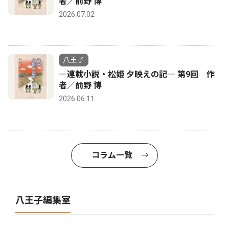
者／前野 博
2026.07.02
八王子
―連載小説・松姫 夕映えの記― 第9回 作
者／前野 博
2026.06.11
コラム一覧
八王子編集室