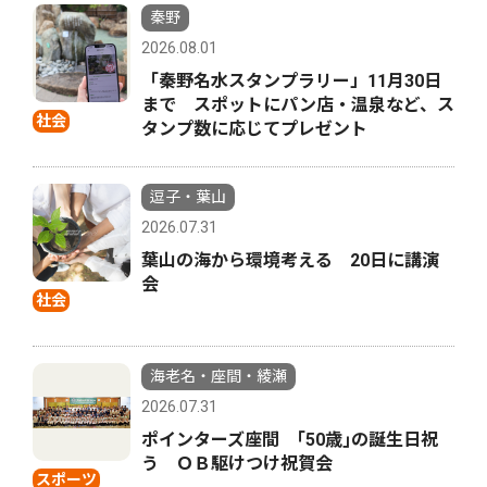
秦野
2026.08.01
「秦野名水スタンプラリー」11月30日
まで スポットにパン店・温泉など、ス
社会
タンプ数に応じてプレゼント
逗子・葉山
2026.07.31
葉山の海から環境考える 20日に講演
会
社会
海老名・座間・綾瀬
2026.07.31
ポインターズ座間 ｢50歳｣の誕生日祝
う ＯＢ駆けつけ祝賀会
スポーツ