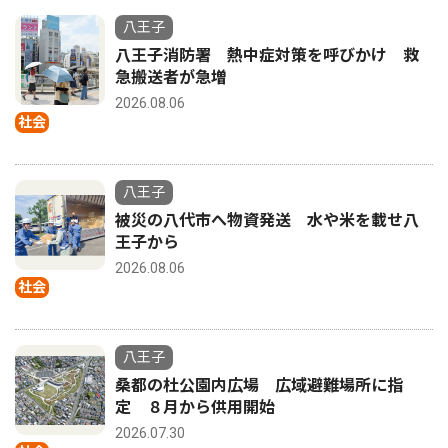
八王子
八王子消防署 熱中症対策を呼びかけ 救
急搬送者が急増
2026.08.06
社会
八王子
被災の八代市へ物資発送 水や米を載せ八
王子から
2026.08.06
社会
八王子
桑都の杜公園内広場 広域避難場所に指
定 ８月から供用開始
2026.07.30