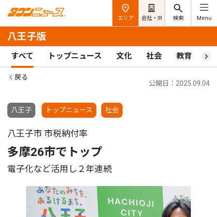
エリア
会社・IR
検索
Menu
八王子版
すべて
トップニュース
文化
社会
教育
ス
戻る
公開日：2025.09.04
八王子
トップニュース
社会
八王子市 市税納付率
多摩26市でトップ
電子化など活用し２年連続