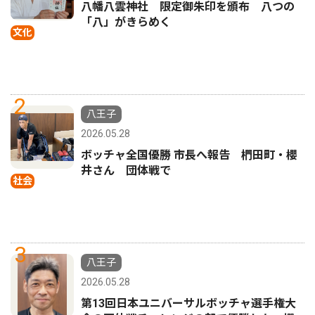
八幡八雲神社 限定御朱印を頒布 八つの
「八」がきらめく
文化
2
八王子
2026.05.28
ボッチャ全国優勝 市長へ報告 椚田町・櫻
井さん 団体戦で
社会
3
八王子
2026.05.28
第13回日本ユニバーサルボッチャ選手権大