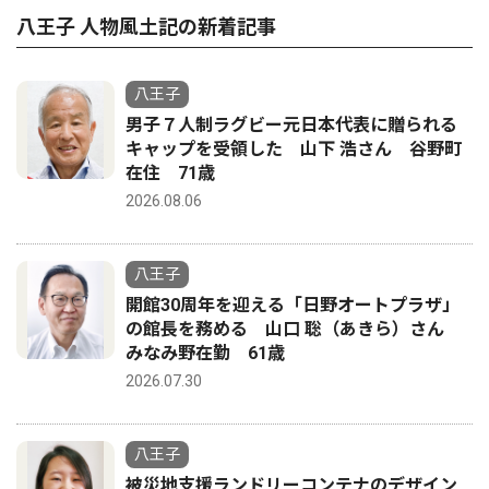
八王子 人物風土記の新着記事
八王子
男子７人制ラグビー元日本代表に贈られる
キャップを受領した 山下 浩さん 谷野町
在住 71歳
2026.08.06
八王子
開館30周年を迎える「日野オートプラザ」
の館長を務める 山口 聡（あきら）さん
みなみ野在勤 61歳
2026.07.30
八王子
被災地支援ランドリーコンテナのデザイン