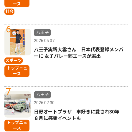
ース
社会
6
八王子
2026.05.07
八王子実践大雲さん 日本代表登録メンバ
ーに 女子バレー部エースが選出
スポーツ
トップニュ
ース
7
八王子
2026.07.30
日野オートプラザ 車好きに愛され30年
８月に感謝イベントも
トップニュ
ース