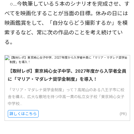
○…今執筆している５本のシナリオを完成させ、す
べてを映画化することが当面の目標。休みの日には
映画鑑賞をして、「自分ならどう撮影するか」を模
索するなど、常に次の作品のことを考え続けてい
る。
【取材レポ】東京純心女子中学、2027年度から入学者全員
に「マリア・マダレナ奨学金制度」を導入！
「マリア・マダレナ奨学金制度」って？高尾山のある八王子市に校
舎を構え、広大な敷地を持つ中高一貫の私立女子校「東京純心女子
中学校...
詳しくはこちら
(PR)