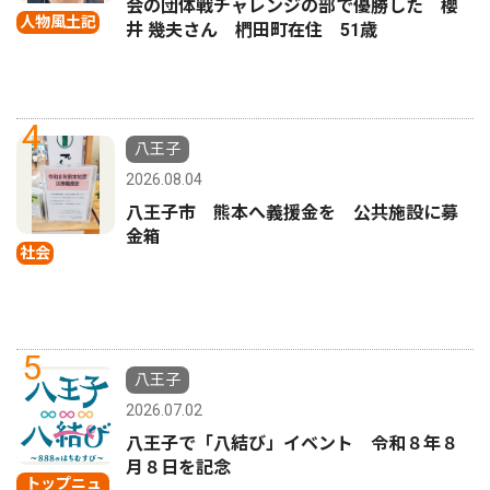
会の団体戦チャレンジの部で優勝した 櫻
人物風土記
井 幾夫さん 椚田町在住 51歳
4
八王子
2026.08.04
八王子市 熊本へ義援金を 公共施設に募
金箱
社会
5
八王子
2026.07.02
八王子で「八結び」イベント 令和８年８
月８日を記念
トップニュ