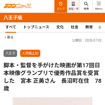
エリア
会社・IR
検索
Menu
八王子版
すべて
トップニュース
文化
社会
教育
ス
戻る
公開日：2026.07.02
八王子
人物風土記
脚本・監督を手がけた映画が第17回日
本映像グランプリで優秀作品賞を受賞
した 宮本 正美さん 長沼町在住 78
歳