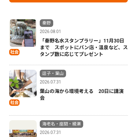
秦野
2026.08.01
「秦野名水スタンプラリー」11月30日
まで スポットにパン店・温泉など、ス
社会
タンプ数に応じてプレゼント
逗子・葉山
2026.07.31
葉山の海から環境考える 20日に講演
会
社会
海老名・座間・綾瀬
2026.07.31