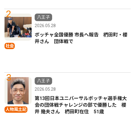
2
八王子
2026.05.28
ボッチャ全国優勝 市長へ報告 椚田町・櫻
井さん 団体戦で
社会
3
八王子
2026.05.28
第13回日本ユニバーサルボッチャ選手権大
会の団体戦チャレンジの部で優勝した 櫻
人物風土記
井 幾夫さん 椚田町在住 51歳