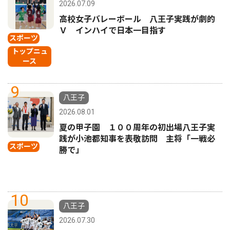
2026.07.09
高校女子バレーボール 八王子実践が劇的
Ｖ インハイで日本一目指す
スポーツ
トップニュ
ース
9
八王子
2026.08.01
夏の甲子園 １００周年の初出場八王子実
践が小池都知事を表敬訪問 主将「一戦必
スポーツ
勝で」
10
八王子
2026.07.30