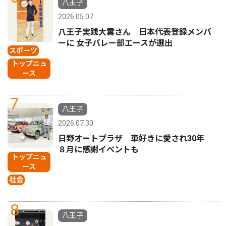
八王子
2026.05.07
八王子実践大雲さん 日本代表登録メンバ
ーに 女子バレー部エースが選出
スポーツ
トップニュ
ース
7
八王子
2026.07.30
日野オートプラザ 車好きに愛され30年
８月に感謝イベントも
トップニュ
ース
社会
8
八王子