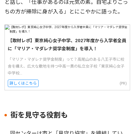
と話し、「仕事があるのは元気の素。自宅よりこっ
ちの方が掃除に身が入る」とにこやかに語った。
【取材レポ】東京純心女子中学、2027年度から入学者全員
に「マリア・マダレナ奨学金制度」を導入！
「マリア・マダレナ奨学金制度」って？高尾山のある八王子市に校
舎を構え、広大な敷地を持つ中高一貫の私立女子校「東京純心女子
中学校...
詳しくはこちら
(PR)
街を見守る役割も
同センターは市と「見守り協定」を締結してい