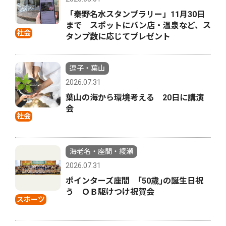
「秦野名水スタンプラリー」11月30日
まで スポットにパン店・温泉など、ス
社会
タンプ数に応じてプレゼント
逗子・葉山
2026.07.31
葉山の海から環境考える 20日に講演
会
社会
海老名・座間・綾瀬
2026.07.31
ポインターズ座間 ｢50歳｣の誕生日祝
う ＯＢ駆けつけ祝賀会
スポーツ