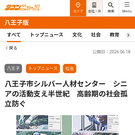
エリア
会社・IR
検索
Menu
八王子版
すべて
トップニュース
文化
社会
教育
ス
戻る
公開日：2026.06.18
八王子
トップニュース
社会
八王子市シルバー人材センター シニ
アの活動支え半世紀 高齢期の社会孤
立防ぐ