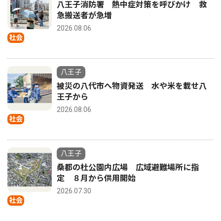
八王子消防署 熱中症対策を呼びかけ 救
急搬送者が急増
2026.08.06
社会
八王子
被災の八代市へ物資発送 水や米を載せ八
王子から
2026.08.06
社会
八王子
桑都の杜公園内広場 広域避難場所に指
定 ８月から供用開始
2026.07.30
社会