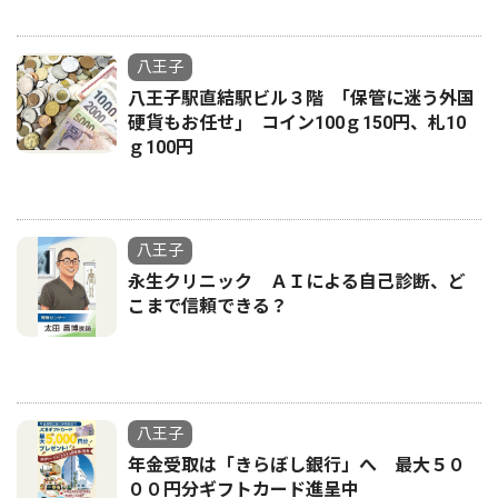
八王子
八王子駅直結駅ビル３階 ｢保管に迷う外国
硬貨もお任せ｣ コイン100ｇ150円、札10
ｇ100円
八王子
永生クリニック ＡＩによる自己診断、ど
こまで信頼できる？
八王子
年金受取は「きらぼし銀行」へ 最大５０
００円分ギフトカード進呈中