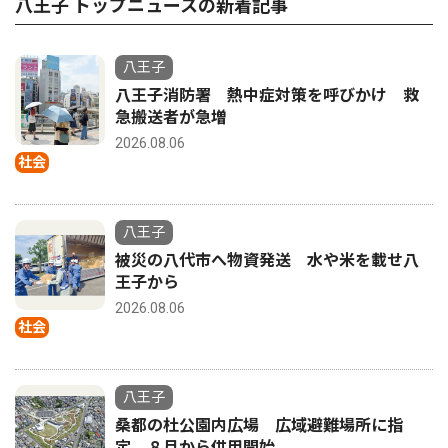
八王子 トップニュースの新着記事
八王子
八王子消防署 熱中症対策を呼びかけ 救
急搬送者が急増
2026.08.06
社会
八王子
被災の八代市へ物資発送 水や米を載せ八
王子から
2026.08.06
社会
八王子
桑都の杜公園内広場 広域避難場所に指
定 ８月から供用開始