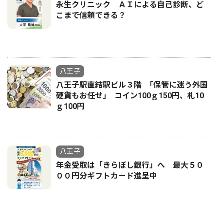
永生クリニック ＡＩによる自己診断、ど
こまで信頼できる？
八王子
八王子駅直結駅ビル３階 ｢保管に迷う外国
硬貨もお任せ｣ コイン100ｇ150円、札10
ｇ100円
八王子
年金受取は「きらぼし銀行」へ 最大５０
００円分ギフトカード進呈中