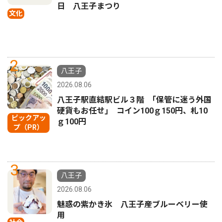
日 八王子まつり
文化
2
八王子
2026.08.06
八王子駅直結駅ビル３階 ｢保管に迷う外国
硬貨もお任せ｣ コイン100ｇ150円、札10
ピックアッ
ｇ100円
プ（PR）
3
八王子
2026.08.06
魅惑の紫かき氷 八王子産ブルーベリー使
用