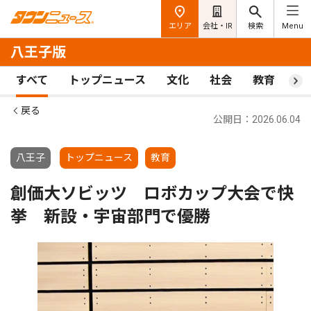
エリア
会社・IR
検索
Menu
八王子版
すべて
トップニュース
文化
社会
教育
ス
戻る
公開日：2026.06.04
八王子
トップニュース
教育
創価大ソビッツ ロボカップ大会で快
挙 新設・宇宙部門で優勝