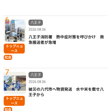
6
八王子
2026.08.06
八王子消防署 熱中症対策を呼びかけ 救
急搬送者が急増
トップニュ
ース
社会
7
八王子
2026.08.06
被災の八代市へ物資発送 水や米を載せ八
王子から
トップニュ
ース
社会