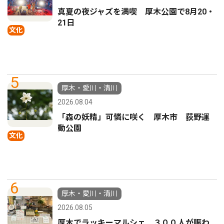
真夏の夜ジャズを満喫 厚木公園で8月20・
21日
文化
5
厚木・愛川・清川
2026.08.04
「森の妖精」可憐に咲く 厚木市 荻野運
動公園
文化
6
厚木・愛川・清川
2026.08.05
厚木でラッキーマルシェ ３００人が賑わ