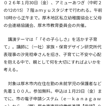
０２６年１月30日（金）、アミューあつぎ（中町２
の12の15）７階ａｍｙｕスタジオで行われる。午前
10時から正午まで。厚木地区私立幼稚園協会と父母
の会連絡協議会、厚木市教育委員会の共催。
講演テーマは「『その子らしさ』を活かす子育
て」。講師に（一社）家族・保育デザイン研究所代
表理事の汐見稔幸さんを招き、子育てに不安や心配
を抱える中で、親として何を大切にすればよいかを
考える。
対象は厚木市内在住在勤の未就学児の保護者など
先着１００人。参加無料。申込は１月23日（金）ま
でに、市の電子申請システム（ｅ―ｋａｎａｇａｗ