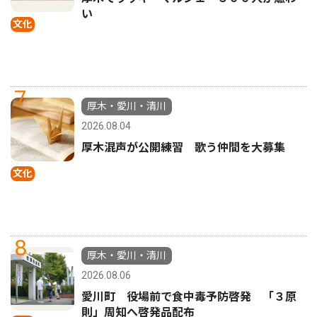
い
文化
7
厚木・愛川・清川
2026.08.04
厚木混声が公開練習 歌う仲間を大募集
文化
8
厚木・愛川・清川
2026.08.06
愛川町 役場前で食中毒予防啓発 「３原
則」周知へ啓発品配布