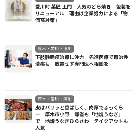
愛川町 菓匠 土門 人気のどら焼き 包装を
リニューアル 理由は企業努力による「物
価高対策」
厚木・愛川・清川
下肢静脈瘤治療に注力 先進医療で難治性
潰瘍も 放置せず専門医へ相談を
厚木・愛川・清川
皮はパリッと香ばしく、肉厚でふっくら
― 厚木市小野 帰省も「地焼うなぎ」
で 地焼うなぎひらさわ テイクアウトも
人気