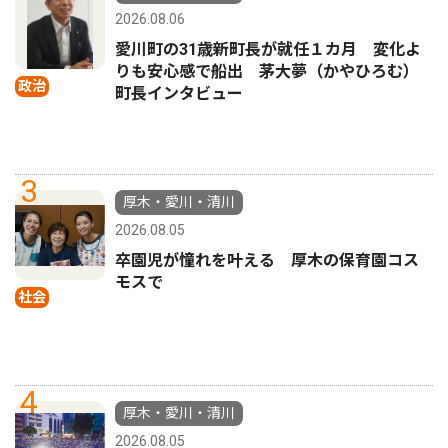
2026.08.06
愛川町の31歳新町長が就任１カ月 変化よ
りも安心感で船出 茅大夢（かやひろむ）
政治
町長インタビュー
3
厚木・愛川・清川
2026.08.05
卒園児が憧れを叶える 厚木の保育園コス
モスで
社会
4
厚木・愛川・清川
2026.08.05