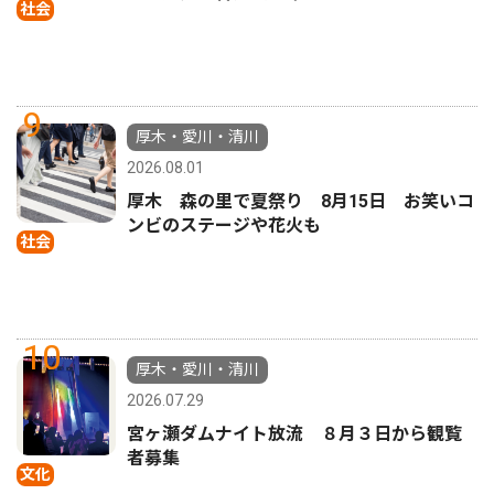
社会
9
厚木・愛川・清川
2026.08.01
厚木 森の里で夏祭り 8月15日 お笑いコ
ンビのステージや花火も
社会
10
厚木・愛川・清川
2026.07.29
宮ヶ瀬ダムナイト放流 ８月３日から観覧
者募集
文化