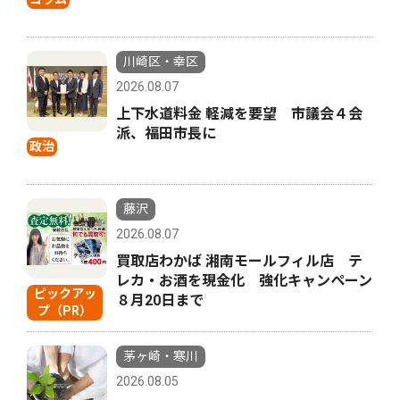
川崎区・幸区
2026.08.07
上下水道料金 軽減を要望 市議会４会
派、福田市長に
政治
藤沢
2026.08.07
買取店わかば 湘南モールフィル店 テ
レカ・お酒を現金化 強化キャンペーン
ピックアッ
８月20日まで
プ（PR）
茅ヶ崎・寒川
2026.08.05