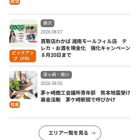
政治
藤沢
2026.08.07
買取店わかば 湘南モールフィル店 テ
レカ・お酒を現金化 強化キャンペーン
ピックアッ
８月20日まで
プ（PR）
茅ヶ崎・寒川
2026.08.05
茅ヶ崎商工会議所青年部 熊本地震受け
募金活動 茅ケ崎駅頭で呼びかけ
社会
エリア一覧を見る