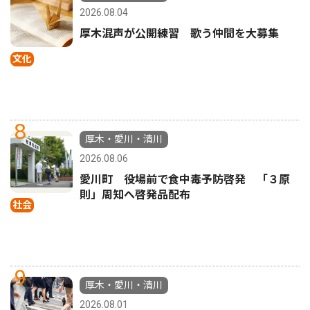
2026.08.04
厚木混声が公開練習 歌う仲間を大募集
文化
8
厚木・愛川・清川
2026.08.06
愛川町 役場前で食中毒予防啓発 「３原
則」周知へ啓発品配布
社会
9
厚木・愛川・清川
2026.08.01