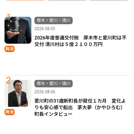
1
厚木・愛川・清川
2026.08.05
2026年度普通交付税 厚木市と愛川町は不
交付 清川村は５億２１００万円
政治
2
厚木・愛川・清川
2026.08.06
愛川町の31歳新町長が就任１カ月 変化よ
りも安心感で船出 茅大夢（かやひろむ）
政治
町長インタビュー