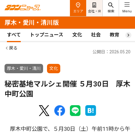
エリア
会社・IR
検索
Menu
厚木・愛川・清川版
すべて
トップニュース
文化
社会
教育
ス
戻る
公開日：2026.05.20
厚木・愛川・清川
文化
秘密基地マルシェ開催 ５月30日 厚木
中町公園
厚木中町公園で、５月30日（土）午前11時から午