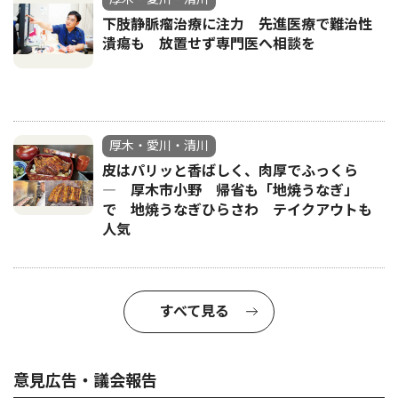
下肢静脈瘤治療に注力 先進医療で難治性
潰瘍も 放置せず専門医へ相談を
厚木・愛川・清川
皮はパリッと香ばしく、肉厚でふっくら
― 厚木市小野 帰省も「地焼うなぎ」
で 地焼うなぎひらさわ テイクアウトも
人気
すべて見る
意見広告・議会報告