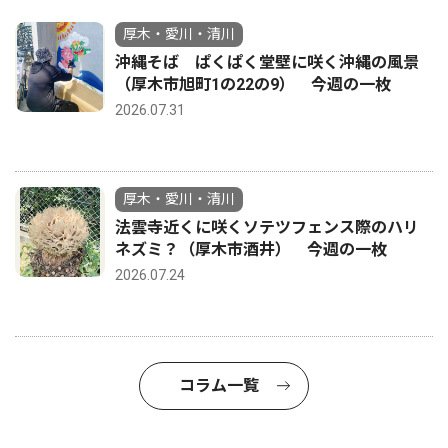
厚木・愛川・清川
沖縄そば ぱくぱく堂壁に咲く沖縄の風景
（厚木市旭町1の22の9） 今週の一枚
2026.07.31
厚木・愛川・清川
法雲寺近くに咲くソテツフェンス際のハリ
ネズミ？（厚木市酒井） 今週の一枚
2026.07.24
コラム一覧