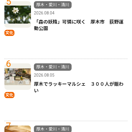
5
厚木・愛川・清川
2026.08.04
「森の妖精」可憐に咲く 厚木市 荻野運
動公園
文化
6
厚木・愛川・清川
2026.08.05
厚木でラッキーマルシェ ３００人が賑わ
い
文化
7
厚木・愛川・清川