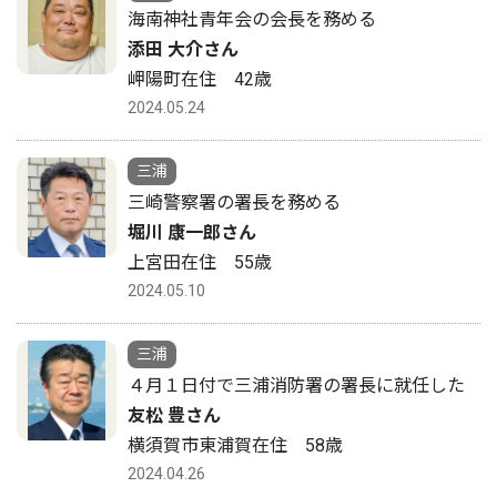
海南神社青年会の会長を務める
添田 大介さん
岬陽町在住 42歳
2024.05.24
三浦
三崎警察署の署長を務める
堀川 康一郎さん
上宮田在住 55歳
2024.05.10
三浦
４月１日付で三浦消防署の署長に就任した
友松 豊さん
横須賀市東浦賀在住 58歳
2024.04.26