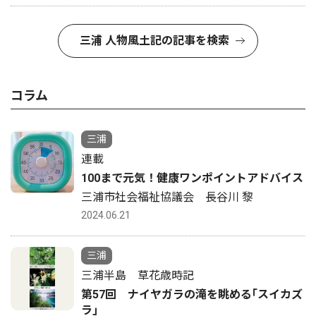
三浦 人物風土記の記事を検索
コラム
三浦
連載
100まで元気！健康ワンポイントアドバイス
三浦市社会福祉協議会 長谷川 黎
2024.06.21
三浦
三浦半島 草花歳時記
第57回 ナイヤガラの滝を眺める｢スイカズ
ラ｣