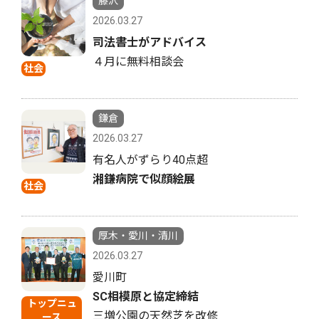
藤沢
2026.03.27
司法書士がアドバイス
４月に無料相談会
社会
鎌倉
2026.03.27
有名人がずらり40点超
湘鎌病院で似顔絵展
社会
厚木・愛川・清川
2026.03.27
愛川町
SC相模原と協定締結
トップニュ
三増公園の天然芝を改修
ース