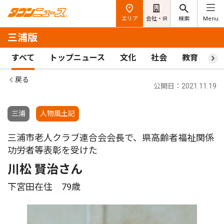
エリア
会社・IR
検索
Menu
三浦版
すべて
トップニュース
文化
社会
教育
ス
戻る
公開日：2021.11.19
三浦
人物風土記
三浦市老人クラブ連合会会長で、県高齢者福祉関係
功労者等表彰を受けた
川松 賢治さん
下宮田在住 79歳