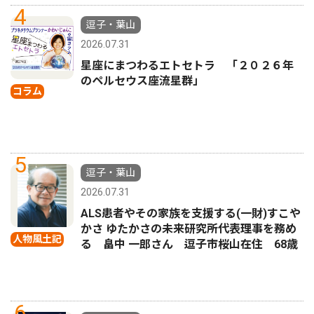
4
逗子・葉山
2026.07.31
星座にまつわるエトセトラ 「２０２６年
のペルセウス座流星群」
コラム
5
逗子・葉山
2026.07.31
ALS患者やその家族を支援する(一財)すこや
かさ ゆたかさの未来研究所代表理事を務め
人物風土記
る 畠中 一郎さん 逗子市桜山在住 68歳
6