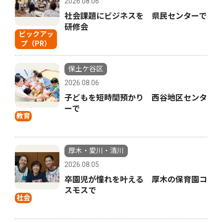
2026.08.06
社会課題にビジネスを 県民センターで
研修会
ピックアッ
プ（PR）
保土ケ谷区
2026.08.06
子どもを短時間預かり 西谷地区センタ
ーで
教育
厚木・愛川・清川
2026.08.05
卒園児が憧れを叶える 厚木の保育園コ
スモスで
社会