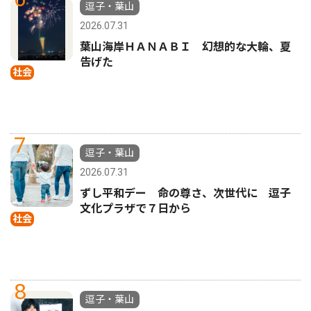
逗子・葉山
2026.07.31
葉山海岸ＨＡＮＡＢＩ 幻想的な大輪、夏
告げた
社会
7
逗子・葉山
2026.07.31
ずし平和デー 命の尊さ、次世代に 逗子
文化プラザで７日から
社会
8
逗子・葉山