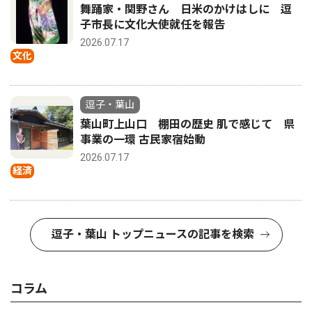
舞踊家・関野さん 日米のかけはしに 逗
子市長に文化大使就任を報告
2026.07.17
文化
逗子・葉山
葉山町上山口 棚田の歴史 肌で感じて 県
事業の一環 古民家宿始動
2026.07.17
経済
逗子・葉山 トップニュースの記事を検索
コラム