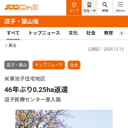
エリア
会社・IR
検索
Menu
逗子・葉山版
すべて
トップニュース
文化
社会
教育
ス
戻る
公開日：2024.12.13
逗子・葉山
トップニュース
社会
米軍池子住宅地区
46年ぶり0.25ha返還
逗子医療センター進入路