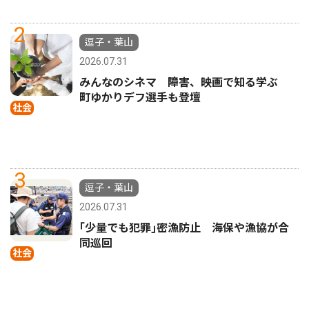
2
逗子・葉山
2026.07.31
みんなのシネマ 障害、映画で知る学ぶ
町ゆかりデフ選手も登壇
社会
3
逗子・葉山
2026.07.31
｢少量でも犯罪｣密漁防止 海保や漁協が合
同巡回
社会