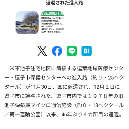
返還された進入路
米軍池子住宅地区に隣接する逗葉地域医療センタ
ー・逗子市保健センターへの進入路（約０・25ヘク
タール）が11月30日、国に返還され、12月１日に
逗子市に譲与された。逗子市内では１９７８年の旧
池子弾薬庫マイクロ通信施設（約０・13ヘクタール
／第一運動公園）以来、46年ぶり４カ所目の返還。