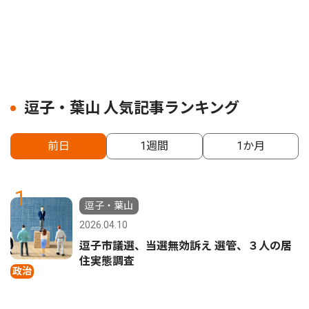
逗子・葉山 人気記事ランキング
前日
1週間
1か月
1
逗子・葉山
2026.04.10
逗子市議選、当選無効訴え 選管、３人の居
住実態調査
政治