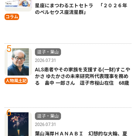
星座にまつわるエトセトラ 「２０２６年
のペルセウス座流星群」
コラム
5
逗子・葉山
2026.07.31
ALS患者やその家族を支援する(一財)すこや
かさ ゆたかさの未来研究所代表理事を務め
人物風土記
る 畠中 一郎さん 逗子市桜山在住 68歳
6
逗子・葉山
2026.07.31
葉山海岸ＨＡＮＡＢＩ 幻想的な大輪、夏