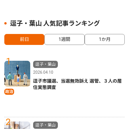
逗子・葉山 人気記事ランキング
前日
1週間
1か月
1
逗子・葉山
2026.04.10
逗子市議選、当選無効訴え 選管、３人の居
住実態調査
政治
2
逗子・葉山