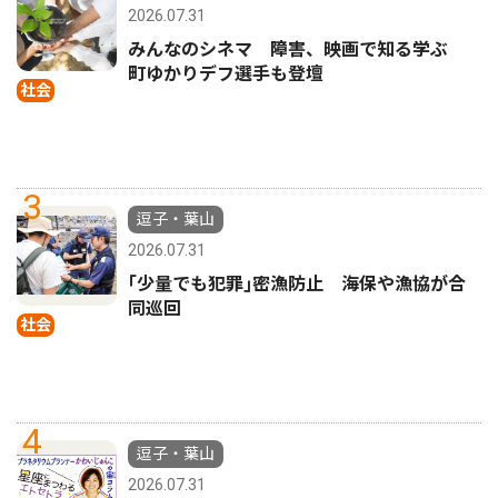
2026.07.31
みんなのシネマ 障害、映画で知る学ぶ
町ゆかりデフ選手も登壇
社会
3
逗子・葉山
2026.07.31
｢少量でも犯罪｣密漁防止 海保や漁協が合
同巡回
社会
4
逗子・葉山
2026.07.31