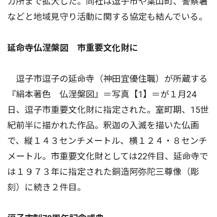
カ所まで拡大した。同社は逗子市や葉山町、警察署
などと地域見守り活動に関する協定も結んでいる。
延命寺仏涅槃図 市重要文化財に
逗子市逗子の延命寺（神田宜優住職）が所蔵する
『絹本著色 仏涅槃図』＝写真【1】＝が１月24
日、逗子市重要文化財に指定された。室町期、15世
紀前半に描かれた作品。釈迦の入滅を描いた仏画
で、縦１４３センチメートル、横１２４・８センチ
メートル。市重要文化財としては22件目、延命寺で
は１９７３年に指定された銅造阿弥陀三尊像（彫
刻）に続き２件目。