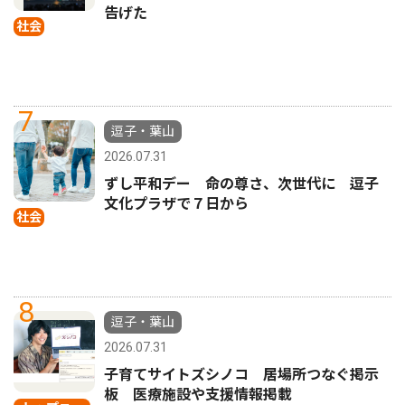
告げた
社会
7
逗子・葉山
2026.07.31
ずし平和デー 命の尊さ、次世代に 逗子
文化プラザで７日から
社会
8
逗子・葉山
2026.07.31
子育てサイトズシノコ 居場所つなぐ掲示
板 医療施設や支援情報掲載