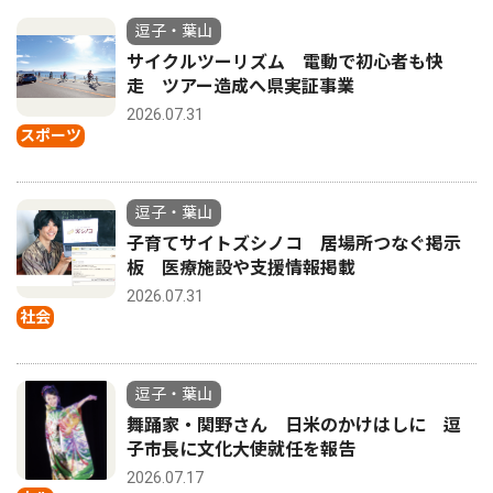
逗子・葉山
サイクルツーリズム 電動で初心者も快
走 ツアー造成へ県実証事業
2026.07.31
スポーツ
逗子・葉山
子育てサイトズシノコ 居場所つなぐ掲示
板 医療施設や支援情報掲載
2026.07.31
社会
逗子・葉山
舞踊家・関野さん 日米のかけはしに 逗
子市長に文化大使就任を報告
2026.07.17