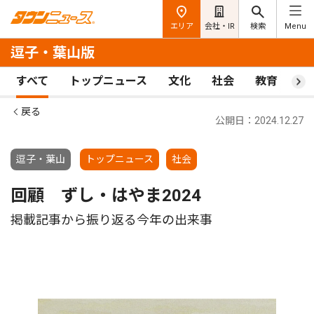
エリア
会社・IR
検索
Menu
逗子・葉山版
すべて
トップニュース
文化
社会
教育
ス
戻る
公開日：2024.12.27
逗子・葉山
トップニュース
社会
回顧 ずし・はやま2024
掲載記事から振り返る今年の出来事