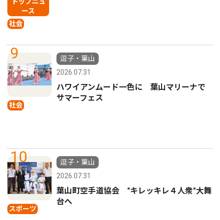
トップニュ
ース
社会
9
逗子・葉山
2026.07.31
ハワイアンムード一色に 葉山マリーナで
サマーフェス
社会
10
逗子・葉山
2026.07.31
葉山町空手道協会 "キレッキレ４人衆"大舞
台へ
スポーツ