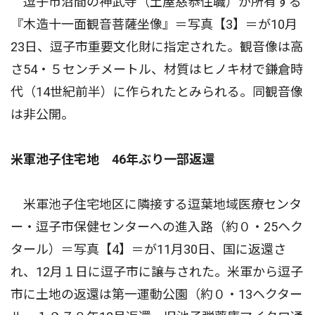
逗子市沼間の神武寺（土屋慈恭住職）が所有する
『木造十一面観音菩薩坐像』＝写真【3】＝が10月
23日、逗子市重要文化財に指定された。観音像は高
さ54・５センチメートル、材質はヒノキ材で鎌倉時
代（14世紀前半）に作られたとみられる。同観音像
は非公開。
米軍池子住宅地 46年ぶり一部返還
米軍池子住宅地区に隣接する逗葉地域医療センタ
ー・逗子市保健センターへの進入路（約０・25ヘク
タール）＝写真【4】＝が11月30日、国に返還さ
れ、12月１日に逗子市に譲与された。米軍から逗子
市に土地の返還は第一運動公園（約０・13ヘクター